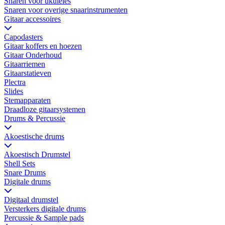
Snaren voor ukuleles
Snaren voor overige snaarinstrumenten
Gitaar accessoires
Capodasters
Gitaar koffers en hoezen
Gitaar Onderhoud
Gitaarriemen
Gitaarstatieven
Plectra
Slides
Stemapparaten
Draadloze gitaarsystemen
Drums & Percussie
Akoestische drums
Akoestisch Drumstel
Shell Sets
Snare Drums
Digitale drums
Digitaal drumstel
Versterkers digitale drums
Percussie & Sample pads