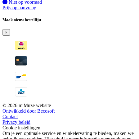
Fysiek voorradig
Niet op voorraad
Prijs op aanvraag
Maak nieuw bestellijst
×
© 2026 miMuze website
Ontwikkeld door Becosoft
Contact
Privacy beleid
Cookie instellingen
Om je een optimale service en winkelervaring te bieden, maken we
gebruik van cookies. Hier vind je meer informatie over cookies en