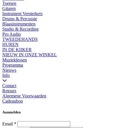
Toetsen
Gitaren
Instrument Versterkers
Drums & Percussie
Blaasinstrumenten
Studio & Recording
Pro Audio
TWEEDEHANDS
HUREN
IN DE KIJKER
NIEUW IN ONZE WINKEL
Muzieklessen
Programma
Nieuws
Info
Contact
Retours
Algemene Voorwaarden
Cadeaubon
Aanmelden
Email
*