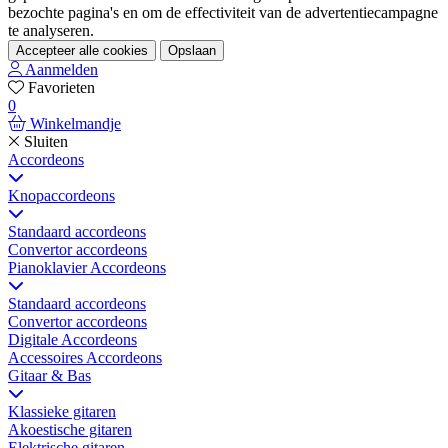
bezochte pagina's en om de effectiviteit van de advertentiecampagne
te analyseren.
Accepteer alle cookies
Opslaan
Aanmelden
Favorieten
0
Winkelmandje
Sluiten
Accordeons
Knopaccordeons
Standaard accordeons
Convertor accordeons
Pianoklavier Accordeons
Standaard accordeons
Convertor accordeons
Digitale Accordeons
Accessoires Accordeons
Gitaar & Bas
Klassieke gitaren
Akoestische gitaren
Elektrische gitaren