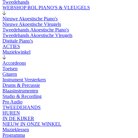
Tweedehands
WEBSHOP BOL PIANO'S & VLEUGELS
Nieuwe Akoestische Piano's
Nieuwe Akoestische Vleugels
Tweedehands Akoestische Piano's
Tweedehands Akoestische Vleugels
Digitale Piano's
ACTIES
Muziekwinkel
Accordeons
Toetsen
Gitaren
Instrument Versterkers
Drums & Percussie
Blaasinstrumenten
Studio & Recording
Pro Audio
TWEEDEHANDS
HUREN
IN DE KIJKER
NIEUW IN ONZE WINKEL
Muzieklessen
Programma