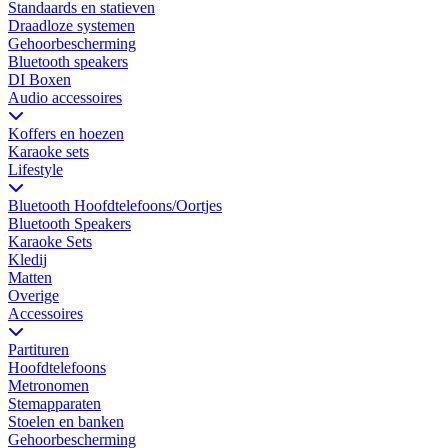
Standaards en statieven
Draadloze systemen
Gehoorbescherming
Bluetooth speakers
DI Boxen
Audio accessoires
Koffers en hoezen
Karaoke sets
Lifestyle
Bluetooth Hoofdtelefoons/Oortjes
Bluetooth Speakers
Karaoke Sets
Kledij
Matten
Overige
Accessoires
Partituren
Hoofdtelefoons
Metronomen
Stemapparaten
Stoelen en banken
Gehoorbescherming