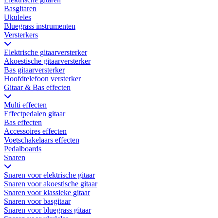
Basgitaren
Ukuleles
Bluegrass instrumenten
Versterkers
Elektrische gitaarversterker
Akoestische gitaarversterker
Bas gitaarversterker
Hoofdtelefoon versterker
Gitaar & Bas effecten
Multi effecten
Effectpedalen gitaar
Bas effecten
Accessoires effecten
Voetschakelaars effecten
Pedalboards
Snaren
Snaren voor elektrische gitaar
Snaren voor akoestische gitaar
Snaren voor klassieke gitaar
Snaren voor basgitaar
Snaren voor bluegrass gitaar