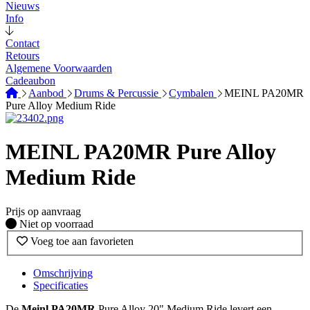
Nieuws
Info
Contact
Retours
Algemene Voorwaarden
Cadeaubon
Aanbod
Drums & Percussie
Cymbalen
MEINL PA20MR
Pure Alloy Medium Ride
MEINL PA20MR Pure Alloy
Medium Ride
Prijs op aanvraag
Fysiek voorradig
Niet op voorraad
Voeg toe aan favorieten
Omschrijving
Specificaties
De
Meinl PA20MR
Pure Alloy 20" Medium Ride levert een