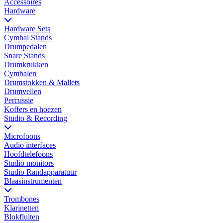
Accessoires
Hardware
Hardware Sets
Cymbal Stands
Drumpedalen
Snare Stands
Drumkrukken
Cymbalen
Drumstokken & Mallets
Drumvellen
Percussie
Koffers en hoezen
Studio & Recording
Microfoons
Audio interfaces
Hoofdtelefoons
Studio monitors
Studio Randapparatuur
Blaasinstrumenten
Trombones
Klarinetten
Blokfluiten