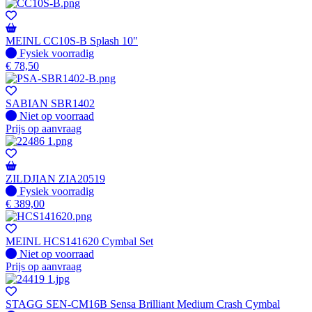
MEINL CC10S-B Splash 10"
Fysiek voorradig
Fysiek voorradig
€
78,50
SABIAN SBR1402
Fysiek voorradig
Niet op voorraad
Prijs op aanvraag
ZILDJIAN ZIA20519
Fysiek voorradig
Fysiek voorradig
€
389,00
MEINL HCS141620 Cymbal Set
Fysiek voorradig
Niet op voorraad
Prijs op aanvraag
STAGG SEN-CM16B Sensa Brilliant Medium Crash Cymbal