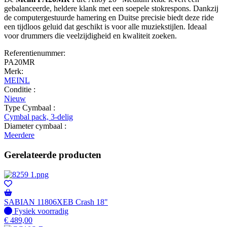
gebalanceerde, heldere klank met een soepele stokrespons. Dankzij
de computergestuurde hamering en Duitse precisie biedt deze ride
een tijdloos geluid dat geschikt is voor alle muziekstijlen. Ideaal
voor drummers die veelzijdigheid en kwaliteit zoeken.
Referentienummer:
PA20MR
Merk:
MEINL
Conditie :
Nieuw
Type Cymbaal :
Cymbal pack, 3-delig
Diameter cymbaal :
Meerdere
Gerelateerde producten
SABIAN 11806XEB Crash 18"
Fysiek voorradig
Fysiek voorradig
€
489,00