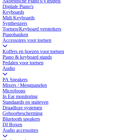
Akoestische Piano's/Vleugels
Digitale Piano's
Keyboards
Midi Keyboards
Synthesizers
Toetsen/Keyboard versterkers
Pianobanken
Accessoires voor toetsen
Koffers en hoezen voor toetsen
Piano & keyboard stands
Pedalen voor toetsen
Audio
PA Speakers
Mixers / Mengpanelen
Microfoons
In Ear monitoring
Standaards en statieven
Draadloze systemen
Gehoorbescherming
Bluetooth speakers
DI Boxen
Audio accessoires