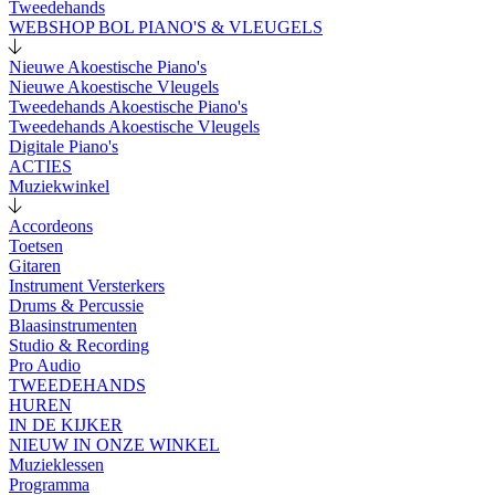
Tweedehands
WEBSHOP BOL PIANO'S & VLEUGELS
Nieuwe Akoestische Piano's
Nieuwe Akoestische Vleugels
Tweedehands Akoestische Piano's
Tweedehands Akoestische Vleugels
Digitale Piano's
ACTIES
Muziekwinkel
Accordeons
Toetsen
Gitaren
Instrument Versterkers
Drums & Percussie
Blaasinstrumenten
Studio & Recording
Pro Audio
TWEEDEHANDS
HUREN
IN DE KIJKER
NIEUW IN ONZE WINKEL
Muzieklessen
Programma