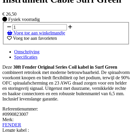
€
26,50
Fysiek voorradig
Fysiek voorradig
Voeg toe aan winkelmandje
Voeg toe aan favorieten
Omschrijving
Specificaties
Deze
30ft Fender Original Series Coil kabel in Surf Green
combineert retrolook met moderne betrouwbaarheid. De spiraalvorm
voorkomt knopen en biedt flexibiliteit op het podium, terwijl de 90%
OFC spiraalafscherming en 23 AWG draad zorgen voor een helder
en storingsvrij signaal. Uitgerust met duurzame, vernikkelde rechte
en haakse connectoren en een robuuste buitenmantel van 6,5 mm.
Inclusief levenslange garantie.
Referentienummer:
#0990823007
Merk:
FENDER
Lengte kabel :