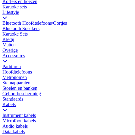
Koffers en hoezen
Karaoke sets
Lifestyle
Bluetooth Hoofdtelefoons/Oortjes
Bluetooth Speakers
Karaoke Sets
Kledij
Matten
Overige
Accessoires
Partituren
Hoofdtelefoons
Metronomen
Stemapparaten
Stoelen en banken
Gehoorbescherming
Standaards
Kabels
Instrument kabels
Microfoon kabels
Audio kabels
Data kabels