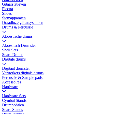
Gitaarstatieven
Plectra
Slides
Stemapparaten
Draadloze gitaarsystemen
Drums & Percussie
Akoestische drums
Akoestisch Drumstel
Shell Sets
Snare Drums
Digitale drums
Digitaal drumstel
Versterkers digitale drums
Percussie & Sample pads
Accessoires
Hardware
Hardware Sets
Cymbal Stands
Drumpedalen
Snare Stands