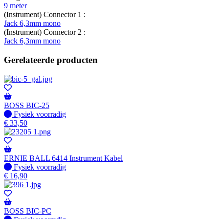
9 meter
(Instrument) Connector 1 :
Jack 6,3mm mono
(Instrument) Connector 2 :
Jack 6,3mm mono
Gerelateerde producten
BOSS BIC-25
Fysiek voorradig
Fysiek voorradig
€
33,50
ERNIE BALL 6414 Instrument Kabel
Fysiek voorradig
Fysiek voorradig
€
16,90
BOSS BIC-PC