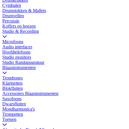
Drumkrukken
Cymbalen
Drumstokken & Mallets
Drumvellen
Percussie
Koffers en hoezen
Studio & Recording
Microfoons
Audio interfaces
Hoofdtelefoons
Studio monitors
Studio Randapparatuur
Blaasinstrumenten
Trombones
Klarinetten
Blokfluiten
Accessoires Blaasinstrumenten
Saxofoons
Dwarsfluiten
Mondharmonica's
Trompetten
Toetsen