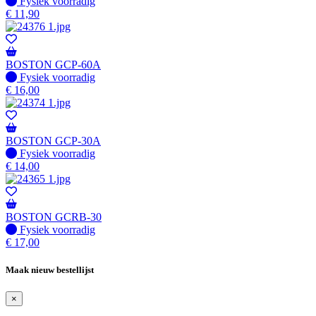
Fysiek voorradig
Fysiek voorradig
€
11,90
BOSTON GCP-60A
Fysiek voorradig
Fysiek voorradig
€
16,00
BOSTON GCP-30A
Fysiek voorradig
Fysiek voorradig
€
14,00
BOSTON GCRB-30
Fysiek voorradig
Fysiek voorradig
€
17,00
Maak nieuw bestellijst
×