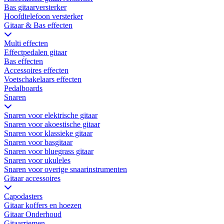
Bas gitaarversterker
Hoofdtelefoon versterker
Gitaar & Bas effecten
Multi effecten
Effectpedalen gitaar
Bas effecten
Accessoires effecten
Voetschakelaars effecten
Pedalboards
Snaren
Snaren voor elektrische gitaar
Snaren voor akoestische gitaar
Snaren voor klassieke gitaar
Snaren voor basgitaar
Snaren voor bluegrass gitaar
Snaren voor ukuleles
Snaren voor overige snaarinstrumenten
Gitaar accessoires
Capodasters
Gitaar koffers en hoezen
Gitaar Onderhoud
Gitaarriemen