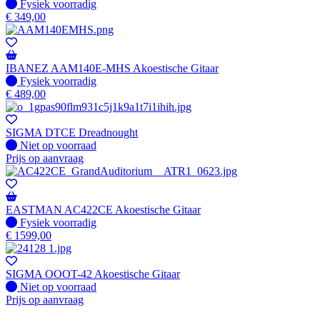
Fysiek voorradig
Fysiek voorradig
€
349,00
IBANEZ AAM140E-MHS Akoestische Gitaar
Fysiek voorradig
Fysiek voorradig
€
489,00
SIGMA DTCE Dreadnought
Fysiek voorradig
Niet op voorraad
Prijs op aanvraag
EASTMAN AC422CE Akoestische Gitaar
Fysiek voorradig
Fysiek voorradig
€
1599,00
SIGMA OOOT-42 Akoestische Gitaar
Fysiek voorradig
Niet op voorraad
Prijs op aanvraag