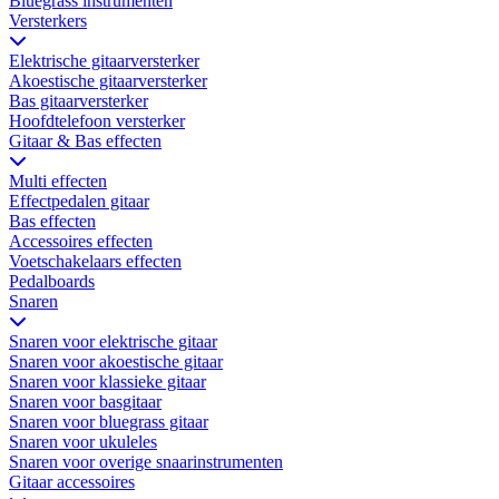
Bluegrass instrumenten
Versterkers
Elektrische gitaarversterker
Akoestische gitaarversterker
Bas gitaarversterker
Hoofdtelefoon versterker
Gitaar & Bas effecten
Multi effecten
Effectpedalen gitaar
Bas effecten
Accessoires effecten
Voetschakelaars effecten
Pedalboards
Snaren
Snaren voor elektrische gitaar
Snaren voor akoestische gitaar
Snaren voor klassieke gitaar
Snaren voor basgitaar
Snaren voor bluegrass gitaar
Snaren voor ukuleles
Snaren voor overige snaarinstrumenten
Gitaar accessoires