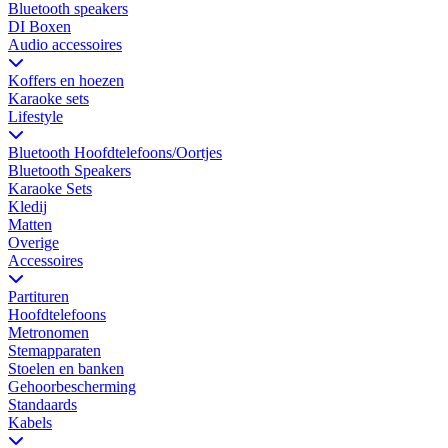
Bluetooth speakers
DI Boxen
Audio accessoires
Koffers en hoezen
Karaoke sets
Lifestyle
Bluetooth Hoofdtelefoons/Oortjes
Bluetooth Speakers
Karaoke Sets
Kledij
Matten
Overige
Accessoires
Partituren
Hoofdtelefoons
Metronomen
Stemapparaten
Stoelen en banken
Gehoorbescherming
Standaards
Kabels