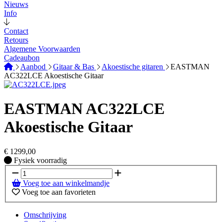
Nieuws
Info
Contact
Retours
Algemene Voorwaarden
Cadeaubon
Aanbod
Gitaar & Bas
Akoestische gitaren
EASTMAN
AC322LCE Akoestische Gitaar
EASTMAN AC322LCE
Akoestische Gitaar
€
1299,00
Fysiek voorradig
Fysiek voorradig
Voeg toe aan winkelmandje
Voeg toe aan favorieten
Omschrijving