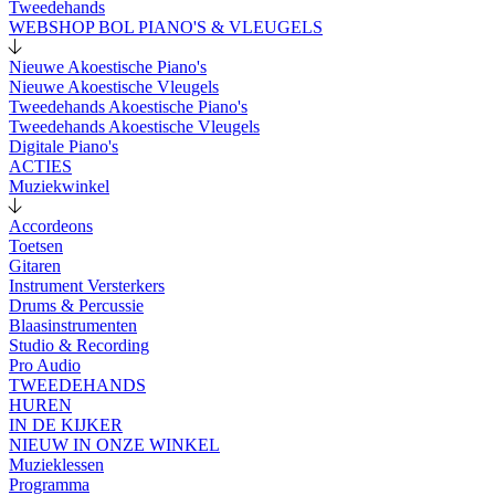
Tweedehands
WEBSHOP BOL PIANO'S & VLEUGELS
Nieuwe Akoestische Piano's
Nieuwe Akoestische Vleugels
Tweedehands Akoestische Piano's
Tweedehands Akoestische Vleugels
Digitale Piano's
ACTIES
Muziekwinkel
Accordeons
Toetsen
Gitaren
Instrument Versterkers
Drums & Percussie
Blaasinstrumenten
Studio & Recording
Pro Audio
TWEEDEHANDS
HUREN
IN DE KIJKER
NIEUW IN ONZE WINKEL
Muzieklessen
Programma