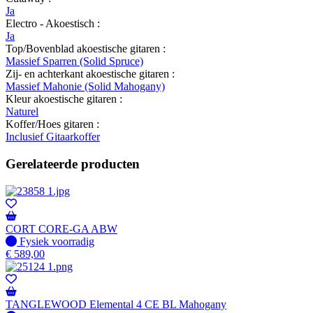
Ja
Electro - Akoestisch :
Ja
Top/Bovenblad akoestische gitaren :
Massief Sparren (Solid Spruce)
Zij- en achterkant akoestische gitaren :
Massief Mahonie (Solid Mahogany)
Kleur akoestische gitaren :
Naturel
Koffer/Hoes gitaren :
Inclusief Gitaarkoffer
Gerelateerde producten
CORT CORE-GA ABW
Fysiek voorradig
Fysiek voorradig
€
589,00
TANGLEWOOD Elemental 4 CE BL Mahogany