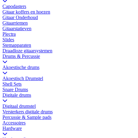
Capodasters
Gitaar koffers en hoezen
Gitaar Onderhoud
Gitaarriemen
Gitaarstatieven
Plectra
Slides
Stemapparaten
Draadloze gitaarsystemen
Drums & Percussie
Akoestische drums
Akoestisch Drumstel
Shell Sets
Snare Drums
Digitale drums
Digitaal drumstel
Versterkers digitale drums
Percussie & Sample pads
Accessoires
Hardware