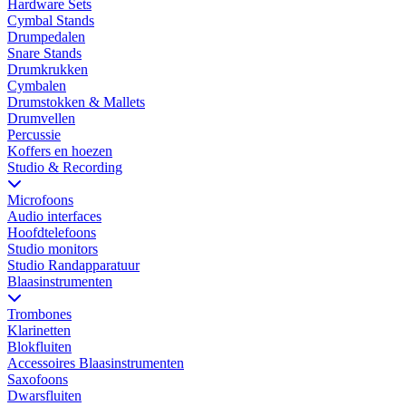
Hardware Sets
Cymbal Stands
Drumpedalen
Snare Stands
Drumkrukken
Cymbalen
Drumstokken & Mallets
Drumvellen
Percussie
Koffers en hoezen
Studio & Recording
Microfoons
Audio interfaces
Hoofdtelefoons
Studio monitors
Studio Randapparatuur
Blaasinstrumenten
Trombones
Klarinetten
Blokfluiten
Accessoires Blaasinstrumenten
Saxofoons
Dwarsfluiten