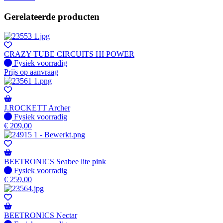
Gerelateerde producten
CRAZY TUBE CIRCUITS HI POWER
Fysiek voorradig
Fysiek voorradig
Prijs op aanvraag
J.ROCKETT Archer
Fysiek voorradig
Fysiek voorradig
€
209,00
BEETRONICS Seabee lite pink
Fysiek voorradig
Fysiek voorradig
€
259,00
BEETRONICS Nectar