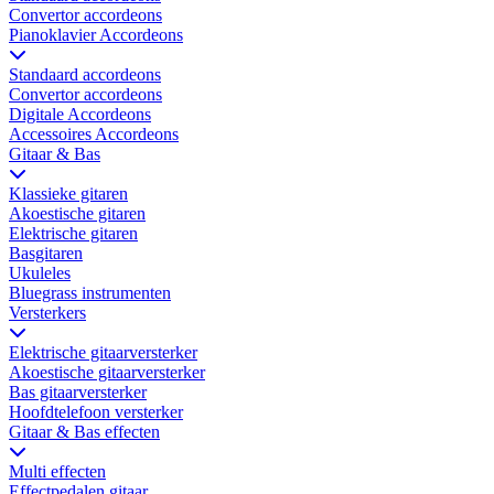
Convertor accordeons
Pianoklavier Accordeons
Standaard accordeons
Convertor accordeons
Digitale Accordeons
Accessoires Accordeons
Gitaar & Bas
Klassieke gitaren
Akoestische gitaren
Elektrische gitaren
Basgitaren
Ukuleles
Bluegrass instrumenten
Versterkers
Elektrische gitaarversterker
Akoestische gitaarversterker
Bas gitaarversterker
Hoofdtelefoon versterker
Gitaar & Bas effecten
Multi effecten
Effectpedalen gitaar