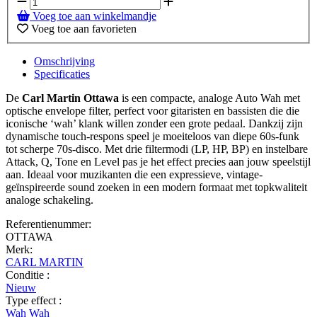
Voeg toe aan winkelmandje
Voeg toe aan favorieten
Omschrijving
Specificaties
De
Carl Martin Ottawa
is een compacte, analoge Auto Wah met
optische envelope filter, perfect voor gitaristen en bassisten die die
iconische ‘wah’ klank willen zonder een grote pedaal. Dankzij zijn
dynamische touch-respons speel je moeiteloos van diepe 60s-funk
tot scherpe 70s-disco. Met drie filtermodi (LP, HP, BP) en instelbare
Attack, Q, Tone en Level pas je het effect precies aan jouw speelstijl
aan. Ideaal voor muzikanten die een expressieve, vintage-
geïnspireerde sound zoeken in een modern formaat met topkwaliteit
analoge schakeling.
Referentienummer:
OTTAWA
Merk:
CARL MARTIN
Conditie :
Nieuw
Type effect :
Wah Wah