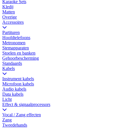
Karaoke Sets
Kledij
Matten
Overige
Accessoires
Partituren
Hoofdtelefoons
Metronomen
Stemapparaten
Stoelen en banken
Gehoorbescherming
Standaards
Kabels
Instrument kabels
Microfoon kabels
Audio kabels
Data kabels
Licht
Effect & signaalprocessors
Vocal / Zang effecten
Zang
Tweedehands