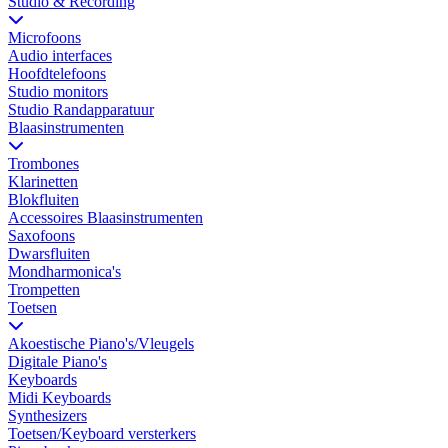
Studio & Recording
Microfoons
Audio interfaces
Hoofdtelefoons
Studio monitors
Studio Randapparatuur
Blaasinstrumenten
Trombones
Klarinetten
Blokfluiten
Accessoires Blaasinstrumenten
Saxofoons
Dwarsfluiten
Mondharmonica's
Trompetten
Toetsen
Akoestische Piano's/Vleugels
Digitale Piano's
Keyboards
Midi Keyboards
Synthesizers
Toetsen/Keyboard versterkers