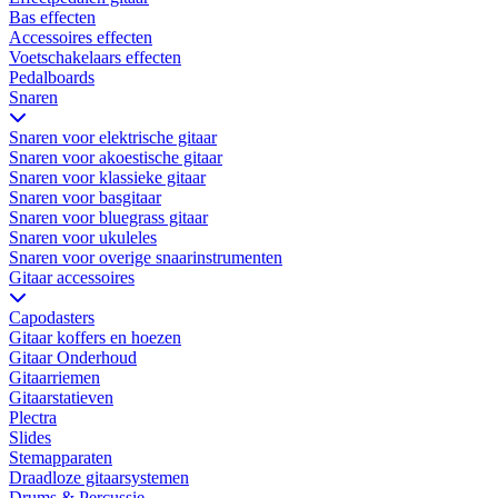
Bas effecten
Accessoires effecten
Voetschakelaars effecten
Pedalboards
Snaren
Snaren voor elektrische gitaar
Snaren voor akoestische gitaar
Snaren voor klassieke gitaar
Snaren voor basgitaar
Snaren voor bluegrass gitaar
Snaren voor ukuleles
Snaren voor overige snaarinstrumenten
Gitaar accessoires
Capodasters
Gitaar koffers en hoezen
Gitaar Onderhoud
Gitaarriemen
Gitaarstatieven
Plectra
Slides
Stemapparaten
Draadloze gitaarsystemen
Drums & Percussie