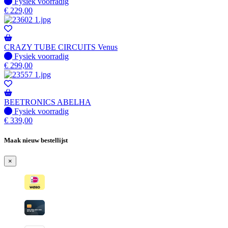
Fysiek voorradig
Fysiek voorradig
€
229,00
CRAZY TUBE CIRCUITS Venus
Fysiek voorradig
Fysiek voorradig
€
299,00
BEETRONICS ABELHA
Fysiek voorradig
Fysiek voorradig
€
339,00
Maak nieuw bestellijst
×