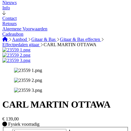
Nieuws
Info
Contact
Retours
Algemene Voorwaarden
Cadeaubon
Aanbod
Gitaar & Bas
Gitaar & Bas effecten
Effectpedalen gitaar
CARL MARTIN OTTAWA
CARL MARTIN OTTAWA
€
139,00
Fysiek voorradig
Fysiek voorradig