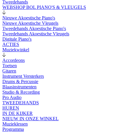
Tweedehands
WEBSHOP BOL PIANO'S & VLEUGELS
Nieuwe Akoestische Piano's
Nieuwe Akoestische Vleugels
Tweedehands Akoestische Piano's
Tweedehands Akoestische Vleugels
Digitale Piano's
ACTIES
Muziekwinkel
Accordeons
Toetsen
Gitaren
Instrument Versterkers
Drums & Percussie
Blaasinstrumenten
Studio & Recording
Pro Audio
TWEEDEHANDS
HUREN
IN DE KIJKER
NIEUW IN ONZE WINKEL
Muzieklessen
Programma