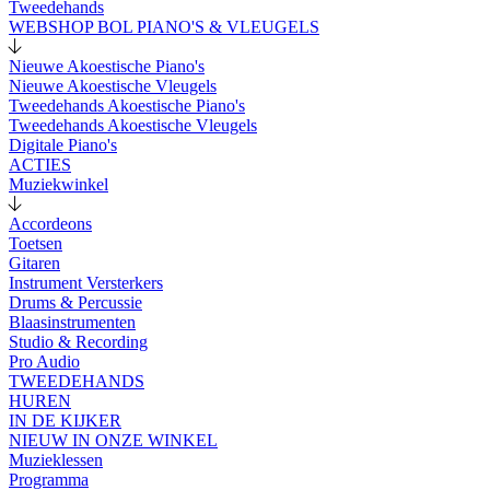
Tweedehands
WEBSHOP BOL PIANO'S & VLEUGELS
Nieuwe Akoestische Piano's
Nieuwe Akoestische Vleugels
Tweedehands Akoestische Piano's
Tweedehands Akoestische Vleugels
Digitale Piano's
ACTIES
Muziekwinkel
Accordeons
Toetsen
Gitaren
Instrument Versterkers
Drums & Percussie
Blaasinstrumenten
Studio & Recording
Pro Audio
TWEEDEHANDS
HUREN
IN DE KIJKER
NIEUW IN ONZE WINKEL
Muzieklessen
Programma