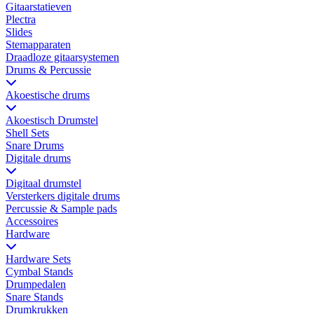
Gitaarstatieven
Plectra
Slides
Stemapparaten
Draadloze gitaarsystemen
Drums & Percussie
Akoestische drums
Akoestisch Drumstel
Shell Sets
Snare Drums
Digitale drums
Digitaal drumstel
Versterkers digitale drums
Percussie & Sample pads
Accessoires
Hardware
Hardware Sets
Cymbal Stands
Drumpedalen
Snare Stands
Drumkrukken