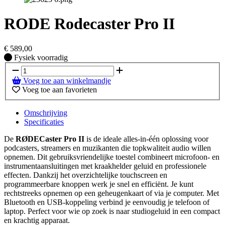
RODE Rodecaster Pro II
€
589,00
Fysiek voorradig
Fysiek voorradig
Voeg toe aan winkelmandje
Voeg toe aan favorieten
Omschrijving
Specificaties
De
RØDECaster Pro II
is de ideale alles-in-één oplossing voor
podcasters, streamers en muzikanten die topkwaliteit audio willen
opnemen. Dit gebruiksvriendelijke toestel combineert microfoon- en
instrumentaansluitingen met kraakhelder geluid en professionele
effecten. Dankzij het overzichtelijke touchscreen en
programmeerbare knoppen werk je snel en efficiënt. Je kunt
rechtstreeks opnemen op een geheugenkaart of via je computer. Met
Bluetooth en USB-koppeling verbind je eenvoudig je telefoon of
laptop. Perfect voor wie op zoek is naar studiogeluid in een compact
en krachtig apparaat.