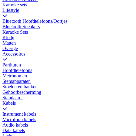
Karaoke sets
Lifestyle
Bluetooth Hoofdtelefoons/Oortjes
Bluetooth Speakers
Karaoke Sets
Kledij
Matten
Overige
Accessoires
Partituren
Hoofdtelefoons
Metronomen
Stemapparaten
Stoelen en banken
Gehoorbescherming
Standaards
Kabels
Instrument kabels
Microfoon kabels
Audio kabels
Data kabels
Licht