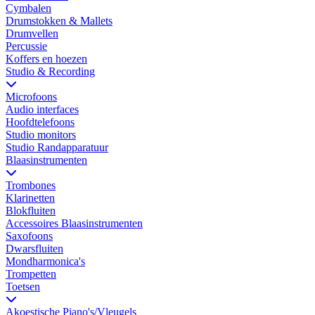
Cymbalen
Drumstokken & Mallets
Drumvellen
Percussie
Koffers en hoezen
Studio & Recording
Microfoons
Audio interfaces
Hoofdtelefoons
Studio monitors
Studio Randapparatuur
Blaasinstrumenten
Trombones
Klarinetten
Blokfluiten
Accessoires Blaasinstrumenten
Saxofoons
Dwarsfluiten
Mondharmonica's
Trompetten
Toetsen
Akoestische Piano's/Vleugels