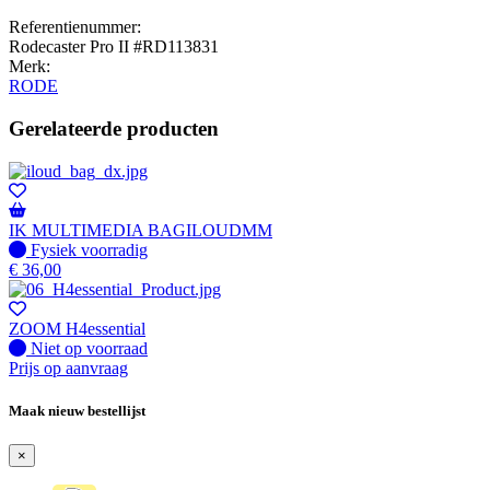
Referentienummer:
Rodecaster Pro II #RD113831
Merk:
RODE
Gerelateerde producten
IK MULTIMEDIA BAGILOUDMM
Fysiek voorradig
Fysiek voorradig
€
36,00
ZOOM H4essential
Fysiek voorradig
Niet op voorraad
Prijs op aanvraag
Maak nieuw bestellijst
×