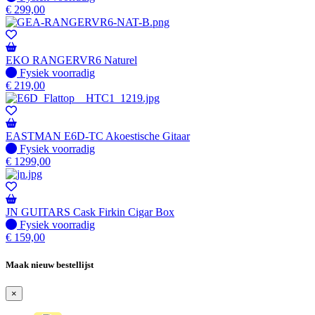
€
299,00
EKO RANGERVR6 Naturel
Fysiek voorradig
Fysiek voorradig
€
219,00
EASTMAN E6D-TC Akoestische Gitaar
Fysiek voorradig
Fysiek voorradig
€
1299,00
JN GUITARS Cask Firkin Cigar Box
Fysiek voorradig
Fysiek voorradig
€
159,00
Maak nieuw bestellijst
×