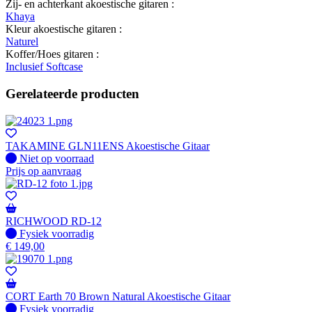
Zij- en achterkant akoestische gitaren :
Khaya
Kleur akoestische gitaren :
Naturel
Koffer/Hoes gitaren :
Inclusief Softcase
Gerelateerde producten
TAKAMINE GLN11ENS Akoestische Gitaar
Fysiek voorradig
Niet op voorraad
Prijs op aanvraag
RICHWOOD RD-12
Fysiek voorradig
Fysiek voorradig
€
149,00
CORT Earth 70 Brown Natural Akoestische Gitaar
Fysiek voorradig
Fysiek voorradig