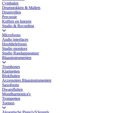
Cymbalen
Drumstokken & Mallets
Drumvellen
Percussie
Koffers en hoezen
Studio & Recording
Microfoons
Audio interfaces
Hoofdtelefoons
Studio monitors
Studio Randapparatuur
Blaasinstrumenten
Trombones
Klarinetten
Blokfluiten
Accessoires Blaasinstrumenten
Saxofoons
Dwarsfluiten
Mondharmonica's
Trompetten
Toetsen
Akoestische Piano's/Vleugels