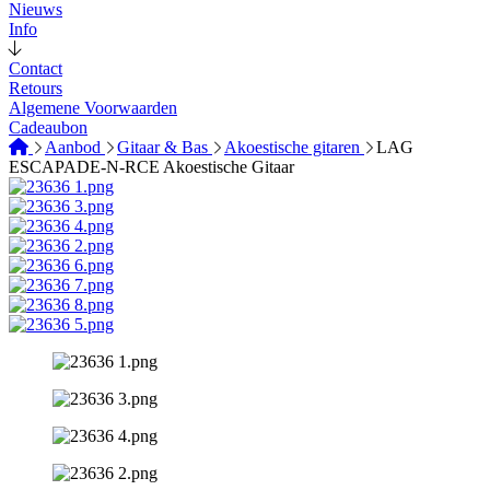
Nieuws
Info
Contact
Retours
Algemene Voorwaarden
Cadeaubon
Aanbod
Gitaar & Bas
Akoestische gitaren
LAG
ESCAPADE-N-RCE Akoestische Gitaar