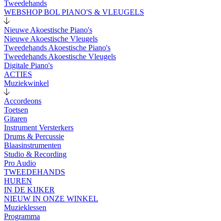
Tweedehands
WEBSHOP BOL PIANO'S & VLEUGELS
Nieuwe Akoestische Piano's
Nieuwe Akoestische Vleugels
Tweedehands Akoestische Piano's
Tweedehands Akoestische Vleugels
Digitale Piano's
ACTIES
Muziekwinkel
Accordeons
Toetsen
Gitaren
Instrument Versterkers
Drums & Percussie
Blaasinstrumenten
Studio & Recording
Pro Audio
TWEEDEHANDS
HUREN
IN DE KIJKER
NIEUW IN ONZE WINKEL
Muzieklessen
Programma