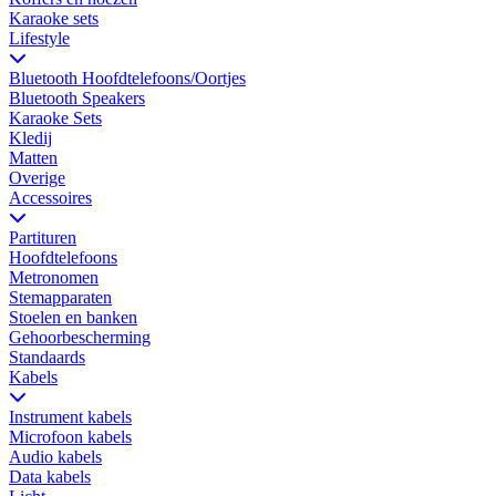
Karaoke sets
Lifestyle
Bluetooth Hoofdtelefoons/Oortjes
Bluetooth Speakers
Karaoke Sets
Kledij
Matten
Overige
Accessoires
Partituren
Hoofdtelefoons
Metronomen
Stemapparaten
Stoelen en banken
Gehoorbescherming
Standaards
Kabels
Instrument kabels
Microfoon kabels
Audio kabels
Data kabels