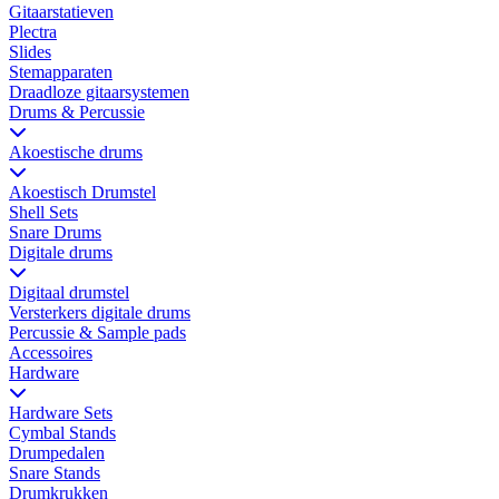
Gitaarstatieven
Plectra
Slides
Stemapparaten
Draadloze gitaarsystemen
Drums & Percussie
Akoestische drums
Akoestisch Drumstel
Shell Sets
Snare Drums
Digitale drums
Digitaal drumstel
Versterkers digitale drums
Percussie & Sample pads
Accessoires
Hardware
Hardware Sets
Cymbal Stands
Drumpedalen
Snare Stands
Drumkrukken