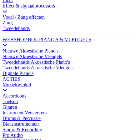
Licht
Effect & signaalprocessors
Vocal / Zang effecten
Zang
Tweedehands
WEBSHOP BOL PIANO'S & VLEUGELS
Nieuwe Akoestische Piano's
Nieuwe Akoestische Vleugels
Tweedehands Akoestische Piano's
Tweedehands Akoestische Vleugels
Digitale Piano's
ACTIES
Muziekwinkel
Accordeons
Toetsen
Gitaren
Instrument Versterkers
Drums & Percussie
Blaasinstrumenten
Studio & Recording
Pro Audio