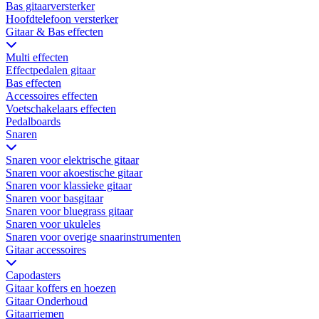
Bas gitaarversterker
Hoofdtelefoon versterker
Gitaar & Bas effecten
Multi effecten
Effectpedalen gitaar
Bas effecten
Accessoires effecten
Voetschakelaars effecten
Pedalboards
Snaren
Snaren voor elektrische gitaar
Snaren voor akoestische gitaar
Snaren voor klassieke gitaar
Snaren voor basgitaar
Snaren voor bluegrass gitaar
Snaren voor ukuleles
Snaren voor overige snaarinstrumenten
Gitaar accessoires
Capodasters
Gitaar koffers en hoezen
Gitaar Onderhoud
Gitaarriemen