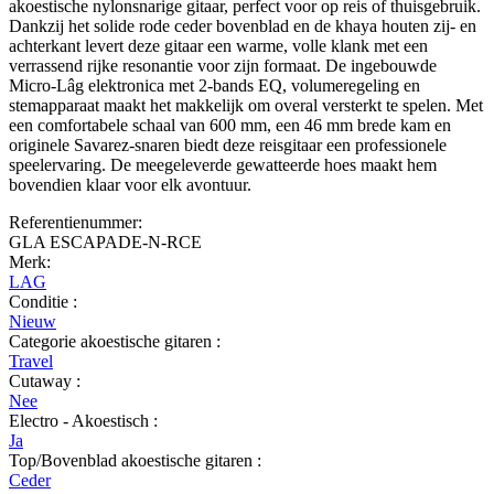
akoestische nylonsnarige gitaar, perfect voor op reis of thuisgebruik.
Dankzij het solide rode ceder bovenblad en de khaya houten zij- en
achterkant levert deze gitaar een warme, volle klank met een
verrassend rijke resonantie voor zijn formaat. De ingebouwde
Micro-Lâg elektronica met 2-bands EQ, volumeregeling en
stemapparaat maakt het makkelijk om overal versterkt te spelen. Met
een comfortabele schaal van 600 mm, een 46 mm brede kam en
originele Savarez-snaren biedt deze reisgitaar een professionele
speelervaring. De meegeleverde gewatteerde hoes maakt hem
bovendien klaar voor elk avontuur.
Referentienummer:
GLA ESCAPADE-N-RCE
Merk:
LAG
Conditie :
Nieuw
Categorie akoestische gitaren :
Travel
Cutaway :
Nee
Electro - Akoestisch :
Ja
Top/Bovenblad akoestische gitaren :
Ceder