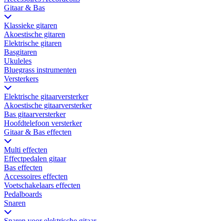
Gitaar & Bas
Klassieke gitaren
Akoestische gitaren
Elektrische gitaren
Basgitaren
Ukuleles
Bluegrass instrumenten
Versterkers
Elektrische gitaarversterker
Akoestische gitaarversterker
Bas gitaarversterker
Hoofdtelefoon versterker
Gitaar & Bas effecten
Multi effecten
Effectpedalen gitaar
Bas effecten
Accessoires effecten
Voetschakelaars effecten
Pedalboards
Snaren
Snaren voor elektrische gitaar