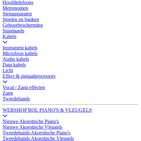
Hoofdtelefoons
Metronomen
Stemapparaten
Stoelen en banken
Gehoorbescherming
Standaards
Kabels
Instrument kabels
Microfoon kabels
Audio kabels
Data kabels
Licht
Effect & signaalprocessors
Vocal / Zang effecten
Zang
Tweedehands
WEBSHOP BOL PIANO'S & VLEUGELS
Nieuwe Akoestische Piano's
Nieuwe Akoestische Vleugels
Tweedehands Akoestische Piano's
Tweedehands Akoestische Vleugels