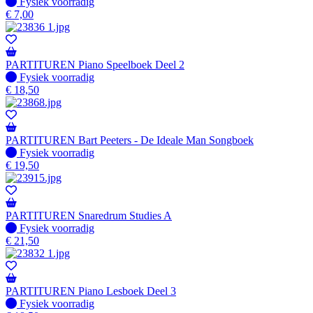
Fysiek voorradig
Fysiek voorradig
€
7,00
PARTITUREN Piano Speelboek Deel 2
Fysiek voorradig
Fysiek voorradig
€
18,50
PARTITUREN Bart Peeters - De Ideale Man Songboek
Fysiek voorradig
Fysiek voorradig
€
19,50
PARTITUREN Snaredrum Studies A
Fysiek voorradig
Fysiek voorradig
€
21,50
PARTITUREN Piano Lesboek Deel 3
Fysiek voorradig
Fysiek voorradig