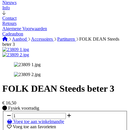
Nieuws
Info
Contact
Retours
Algemene Voorwaarden
Cadeaubon
Aanbod
Accessoires
Partituren
FOLK DEAN Steeds
beter 3
FOLK DEAN Steeds beter 3
€
16,50
Fysiek voorradig
Fysiek voorradig
Voeg toe aan winkelmandje
Voeg toe aan favorieten