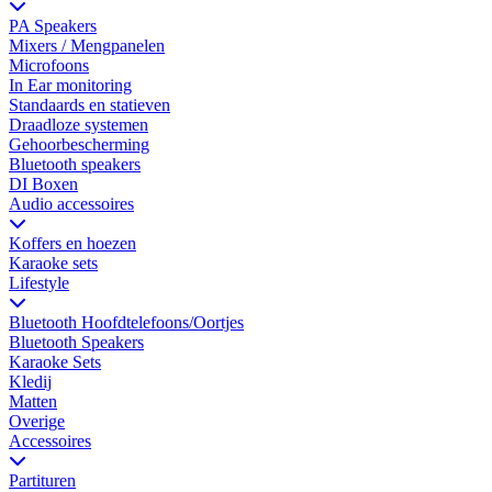
PA Speakers
Mixers / Mengpanelen
Microfoons
In Ear monitoring
Standaards en statieven
Draadloze systemen
Gehoorbescherming
Bluetooth speakers
DI Boxen
Audio accessoires
Koffers en hoezen
Karaoke sets
Lifestyle
Bluetooth Hoofdtelefoons/Oortjes
Bluetooth Speakers
Karaoke Sets
Kledij
Matten
Overige
Accessoires
Partituren