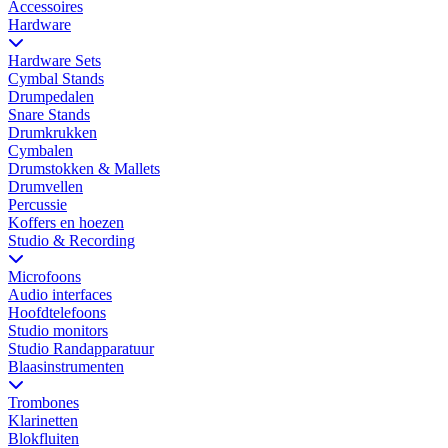
Accessoires
Hardware
Hardware Sets
Cymbal Stands
Drumpedalen
Snare Stands
Drumkrukken
Cymbalen
Drumstokken & Mallets
Drumvellen
Percussie
Koffers en hoezen
Studio & Recording
Microfoons
Audio interfaces
Hoofdtelefoons
Studio monitors
Studio Randapparatuur
Blaasinstrumenten
Trombones
Klarinetten
Blokfluiten