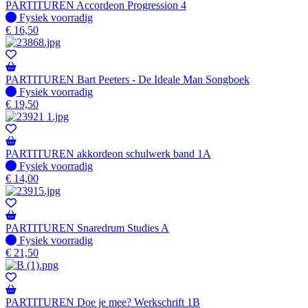
PARTITUREN Accordeon Progression 4
Fysiek voorradig
Fysiek voorradig
€
16,50
PARTITUREN Bart Peeters - De Ideale Man Songboek
Fysiek voorradig
Fysiek voorradig
€
19,50
PARTITUREN akkordeon schulwerk band 1A
Fysiek voorradig
Fysiek voorradig
€
14,00
PARTITUREN Snaredrum Studies A
Fysiek voorradig
Fysiek voorradig
€
21,50
PARTITUREN Doe je mee? Werkschrift 1B