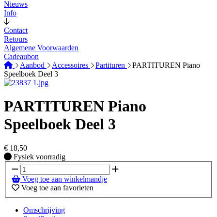
Nieuws
Info
Contact
Retours
Algemene Voorwaarden
Cadeaubon
Aanbod
Accessoires
Partituren
PARTITUREN Piano
Speelboek Deel 3
PARTITUREN Piano
Speelboek Deel 3
€
18,50
Fysiek voorradig
Fysiek voorradig
Voeg toe aan winkelmandje
Voeg toe aan favorieten
Omschrijving