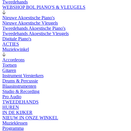
Tweedehands
WEBSHOP BOL PIANO'S & VLEUGELS
Nieuwe Akoestische Piano's
Nieuwe Akoestische Vleugels
Tweedehands Akoestische Piano's
Tweedehands Akoestische Vleugels
Digitale Piano's
ACTIES
Muziekwinkel
Accordeons
Toetsen
Gitaren
Instrument Versterkers
Drums & Percussie
Blaasinstrumenten
Studio & Recording
Pro Audio
TWEEDEHANDS
HUREN
IN DE KIJKER
NIEUW IN ONZE WINKEL
Muzieklessen
Programma