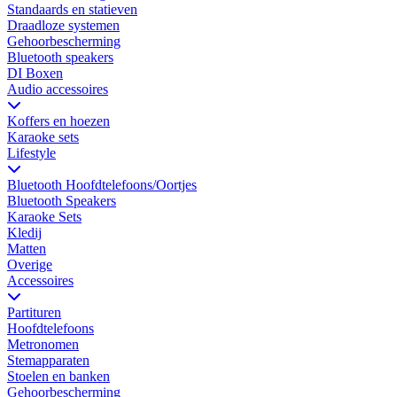
Standaards en statieven
Draadloze systemen
Gehoorbescherming
Bluetooth speakers
DI Boxen
Audio accessoires
Koffers en hoezen
Karaoke sets
Lifestyle
Bluetooth Hoofdtelefoons/Oortjes
Bluetooth Speakers
Karaoke Sets
Kledij
Matten
Overige
Accessoires
Partituren
Hoofdtelefoons
Metronomen
Stemapparaten
Stoelen en banken
Gehoorbescherming