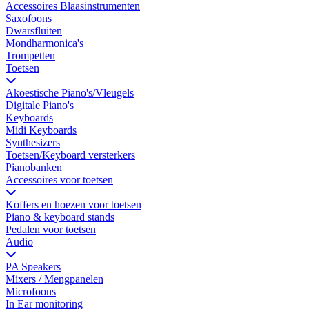
Accessoires Blaasinstrumenten
Saxofoons
Dwarsfluiten
Mondharmonica's
Trompetten
Toetsen
Akoestische Piano's/Vleugels
Digitale Piano's
Keyboards
Midi Keyboards
Synthesizers
Toetsen/Keyboard versterkers
Pianobanken
Accessoires voor toetsen
Koffers en hoezen voor toetsen
Piano & keyboard stands
Pedalen voor toetsen
Audio
PA Speakers
Mixers / Mengpanelen
Microfoons
In Ear monitoring