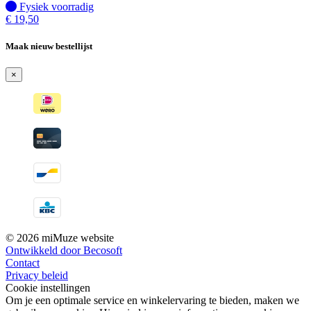
Fysiek voorradig
Fysiek voorradig
€
19,50
Maak nieuw bestellijst
×
© 2026 miMuze website
Ontwikkeld door Becosoft
Contact
Privacy beleid
Cookie instellingen
Om je een optimale service en winkelervaring te bieden, maken we