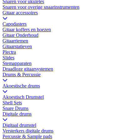
Snaren voor ukuleles
Snaren voor overige snaarinstrumenten
Gitaar accessoires
Capodasters
Gitaar koffers en hoezen
Gitaar Onderhoud
Gitaarriemen
Gitaarstatieven
Plectra
Slides
Stemapparaten
Draadloze gitaarsystemen
Drums & Percussie
Akoestische drums
Akoestisch Drumstel
Shell Sets
Snare Drums
Digitale drums
Digitaal drumstel
Versterkers digitale drums
Percussie & Sample pads