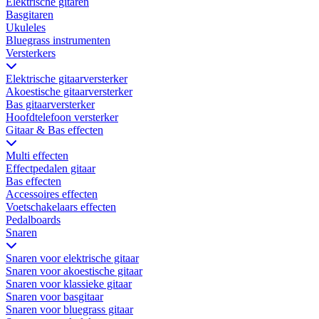
Elektrische gitaren
Basgitaren
Ukuleles
Bluegrass instrumenten
Versterkers
Elektrische gitaarversterker
Akoestische gitaarversterker
Bas gitaarversterker
Hoofdtelefoon versterker
Gitaar & Bas effecten
Multi effecten
Effectpedalen gitaar
Bas effecten
Accessoires effecten
Voetschakelaars effecten
Pedalboards
Snaren
Snaren voor elektrische gitaar
Snaren voor akoestische gitaar
Snaren voor klassieke gitaar
Snaren voor basgitaar
Snaren voor bluegrass gitaar