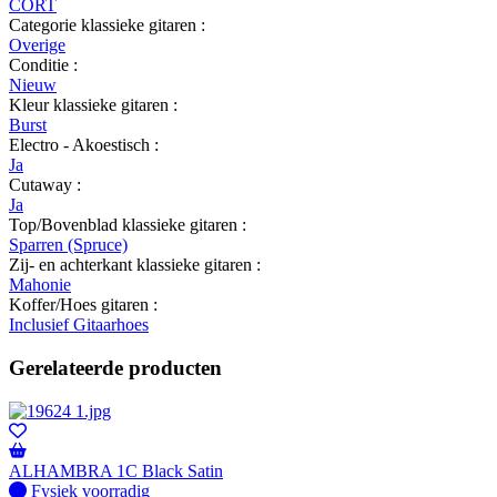
CORT
Categorie klassieke gitaren :
Overige
Conditie :
Nieuw
Kleur klassieke gitaren :
Burst
Electro - Akoestisch :
Ja
Cutaway :
Ja
Top/Bovenblad klassieke gitaren :
Sparren (Spruce)
Zij- en achterkant klassieke gitaren :
Mahonie
Koffer/Hoes gitaren :
Inclusief Gitaarhoes
Gerelateerde producten
ALHAMBRA 1C Black Satin
Fysiek voorradig
Fysiek voorradig