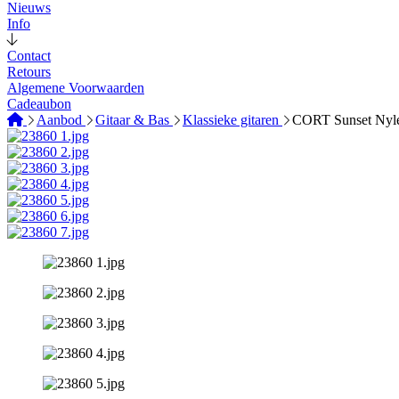
Nieuws
Info
Contact
Retours
Algemene Voorwaarden
Cadeaubon
Aanbod
Gitaar & Bas
Klassieke gitaren
CORT Sunset Nyl