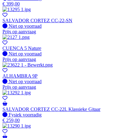
€
399,00
SALVADOR CORTEZ CC-22-SN
Fysiek voorradig
Niet op voorraad
Prijs op aanvraag
CUENCA 5 Nature
Fysiek voorradig
Niet op voorraad
Prijs op aanvraag
ALHAMBRA 9P
Fysiek voorradig
Niet op voorraad
Prijs op aanvraag
SALVADOR CORTEZ CC-22L Klassieke Gitaar
Fysiek voorradig
Fysiek voorradig
€
259,00