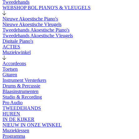
Tweedehands
WEBSHOP BOL PIANO'S & VLEUGELS
Nieuwe Akoestische Piano's
Nieuwe Akoestische Vleugels
Tweedehands Akoestische Piano's
Tweedehands Akoestische Vleugels
Digitale Piano's
ACTIES
Muziekwinkel
Accordeons
Toetsen
Gitaren
Instrument Versterkers
Drums & Percussie
Blaasinstrumenten
Studio & Recording
Pro Audio
TWEEDEHANDS
HUREN
IN DE KIJKER
NIEUW IN ONZE WINKEL
Muzieklessen
Programma