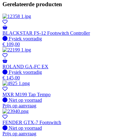
Gerelateerde producten
BLACKSTAR FS-12 Footswitch Controller
Fysiek voorradig
Fysiek voorradig
€
109,00
ROLAND GA-FC EX
Fysiek voorradig
Fysiek voorradig
€
145,00
MXR M199 Tap Tempo
Fysiek voorradig
Niet op voorraad
Prijs op aanvraag
FENDER GTX-7 Footswitch
Fysiek voorradig
Niet op voorraad
Prijs op aanvraag