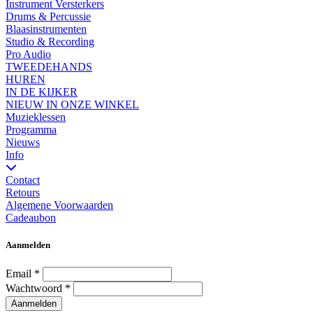
Instrument Versterkers
Drums & Percussie
Blaasinstrumenten
Studio & Recording
Pro Audio
TWEEDEHANDS
HUREN
IN DE KIJKER
NIEUW IN ONZE WINKEL
Muzieklessen
Programma
Nieuws
Info
Contact
Retours
Algemene Voorwaarden
Cadeaubon
Aanmelden
Email
*
Wachtwoord
*
Aanmelden