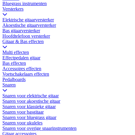
Bluegrass instrumenten
Versterkers
Elektrische gitaarversterker
Akoestische gitaarversterker
Bas gitaarversterker
Hoofdtelefoon versterker
Gitaar & Bas effecten
Multi effecten
Effectpedalen gitaar
Bas effecten
Accessoires effecten
Voetschakelaars effecten
Pedalboards
Snaren
Snaren voor elektrische gitaar
Snaren voor akoestische gitaar
Snaren voor klassieke gitaar
Snaren voor basgitaar
Snaren voor bluegrass gitaar
Snaren voor ukuleles
Snaren voor overige snaarinstrumenten
Gitaar accessoires