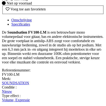
Fysiek voorradig
Niet op voorraad
Voeg toe aan favorieten
Omschrijving
Specificaties
De
Soundsation FV100-LM
is een betrouwbare mono
volumepedaal voor gitaar, bas en andere elektronische instrumenten.
De grote voetplaat in antislip-ABS zorgt voor comfortabele en
nauwkeurige bediening, zowel in de studio als op het podium. Met
een 6,3 mm jack in- en uitgang integreert hij moeiteloos in elke set-
up. Binnenin werkt een duurzame 100K-ohm potentiometer voor
een soepel en stabiel volumebereik. Een praktische, stevige keuze
voor elke muzikant die controle en eenvoud verkiest.
Referentienummer:
FV100-LM
Merk:
SOUNDSATION
Conditie :
Nieuw
Type effect :
Volume, Expressie