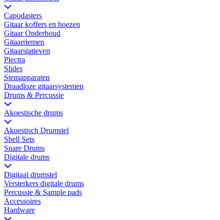
Capodasters
Gitaar koffers en hoezen
Gitaar Onderhoud
Gitaarriemen
Gitaarstatieven
Plectra
Slides
Stemapparaten
Draadloze gitaarsystemen
Drums & Percussie
Akoestische drums
Akoestisch Drumstel
Shell Sets
Snare Drums
Digitale drums
Digitaal drumstel
Versterkers digitale drums
Percussie & Sample pads
Accessoires
Hardware