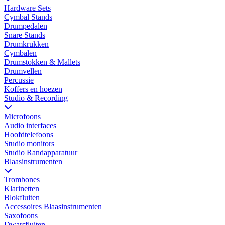
Hardware Sets
Cymbal Stands
Drumpedalen
Snare Stands
Drumkrukken
Cymbalen
Drumstokken & Mallets
Drumvellen
Percussie
Koffers en hoezen
Studio & Recording
Microfoons
Audio interfaces
Hoofdtelefoons
Studio monitors
Studio Randapparatuur
Blaasinstrumenten
Trombones
Klarinetten
Blokfluiten
Accessoires Blaasinstrumenten
Saxofoons
Dwarsfluiten