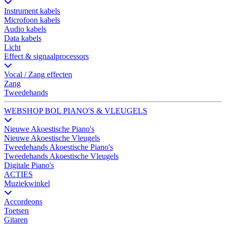
Instrument kabels
Microfoon kabels
Audio kabels
Data kabels
Licht
Effect & signaalprocessors
Vocal / Zang effecten
Zang
Tweedehands
WEBSHOP BOL PIANO'S & VLEUGELS
Nieuwe Akoestische Piano's
Nieuwe Akoestische Vleugels
Tweedehands Akoestische Piano's
Tweedehands Akoestische Vleugels
Digitale Piano's
ACTIES
Muziekwinkel
Accordeons
Toetsen
Gitaren