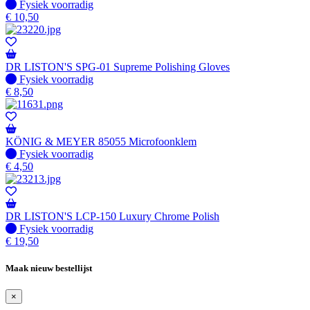
Fysiek voorradig
Fysiek voorradig
€
10,50
DR LISTON'S SPG-01 Supreme Polishing Gloves
Fysiek voorradig
Fysiek voorradig
€
8,50
KÖNIG & MEYER 85055 Microfoonklem
Fysiek voorradig
Fysiek voorradig
€
4,50
DR LISTON'S LCP-150 Luxury Chrome Polish
Fysiek voorradig
Fysiek voorradig
€
19,50
Maak nieuw bestellijst
×