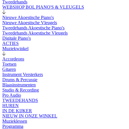
Tweedehands
WEBSHOP BOL PIANO'S & VLEUGELS
Nieuwe Akoestische Piano's
Nieuwe Akoestische Vleugels
Tweedehands Akoestische Piano's
Tweedehands Akoestische Vleugels
Digitale Piano's
ACTIES
Muziekwinkel
Accordeons
Toetsen
Gitaren
Instrument Versterkers
Drums & Percussie
Blaasinstrumenten
Studio & Recording
Pro Audio
TWEEDEHANDS
HUREN
IN DE KIJKER
NIEUW IN ONZE WINKEL
Muzieklessen
Programma