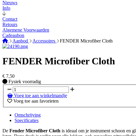
Nieuws
Info
Contact
Retours
Algemene Voorwaarden
Cadeaubon
Aanbod
Accessoires
FENDER Microfiber Cloth
FENDER Microfiber Cloth
€
7,50
Fysiek voorradig
Fysiek voorradig
Voeg toe aan winkelmandje
Voeg toe aan favorieten
Omschrijving
Specificaties
De
Fender Microfiber Cloth
is ideaal om je instrument schoon en gl