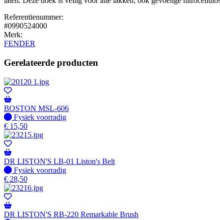
laten. Deze doek is veilig voor alle lakken, ook gevoelige nitrocell
Referentienummer:
#0990524000
Merk:
FENDER
Gerelateerde producten
BOSTON MSL-606
Fysiek voorradig
Fysiek voorradig
€
15,50
DR LISTON'S LB-01 Liston's Belt
Fysiek voorradig
Fysiek voorradig
€
28,50
DR LISTON'S RB-220 Remarkable Brush