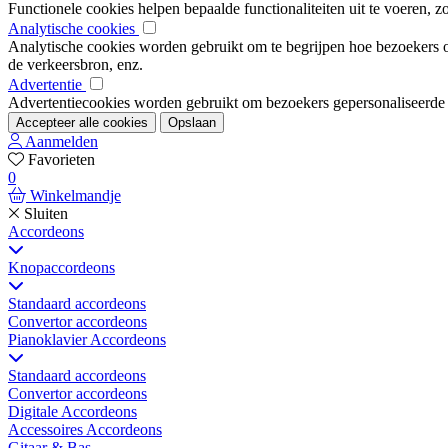
Functionele cookies helpen bepaalde functionaliteiten uit te voeren, 
Analytische cookies
Analytische cookies worden gebruikt om te begrijpen hoe bezoekers om
de verkeersbron, enz.
Advertentie
Advertentiecookies worden gebruikt om bezoekers gepersonaliseerde ad
Accepteer alle cookies
Opslaan
Aanmelden
Favorieten
0
Winkelmandje
Sluiten
Accordeons
Knopaccordeons
Standaard accordeons
Convertor accordeons
Pianoklavier Accordeons
Standaard accordeons
Convertor accordeons
Digitale Accordeons
Accessoires Accordeons
Gitaar & Bas