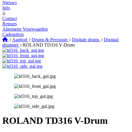
Nieuws
Info
Contact
Retours
Algemene Voorwaarden
Cadeaubon
Aanbod
Drums & Percussie
Digitale drums
Digitaal
drumstel
ROLAND TD316 V-Drum
ROLAND TD316 V-Drum