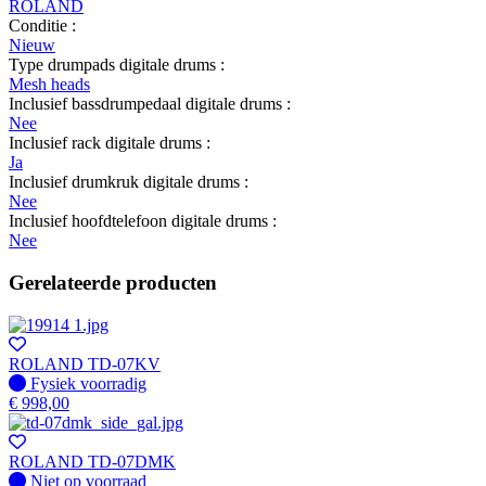
ROLAND
Conditie :
Nieuw
Type drumpads digitale drums :
Mesh heads
Inclusief bassdrumpedaal digitale drums :
Nee
Inclusief rack digitale drums :
Ja
Inclusief drumkruk digitale drums :
Nee
Inclusief hoofdtelefoon digitale drums :
Nee
Gerelateerde producten
ROLAND TD-07KV
Fysiek voorradig
Fysiek voorradig
€
998,00
ROLAND TD-07DMK
Fysiek voorradig
Niet op voorraad