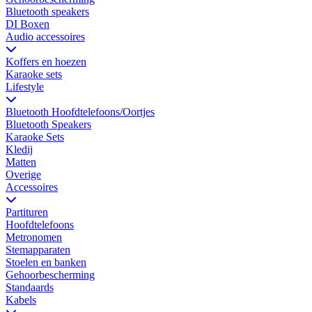
Bluetooth speakers
DI Boxen
Audio accessoires
Koffers en hoezen
Karaoke sets
Lifestyle
Bluetooth Hoofdtelefoons/Oortjes
Bluetooth Speakers
Karaoke Sets
Kledij
Matten
Overige
Accessoires
Partituren
Hoofdtelefoons
Metronomen
Stemapparaten
Stoelen en banken
Gehoorbescherming
Standaards
Kabels