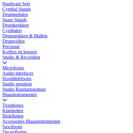
Hardware Sets
Cymbal Stands
Drumpedalen
Snare Stands
Drumkrukken
Cymbalen
Drumstokken & Mallets
Drumvellen
Percussie
Koffers en hoezen
Studio & Recording
Microfoons
Audio interfaces
Hoofdtelefoons
Studio monitors
Studio Randapparatuur
Blaasinstrumenten
Trombones
Klarinetten
Blokfluiten
Accessoires Blaasinstrumenten
Saxofoons
Dwarsfluiten