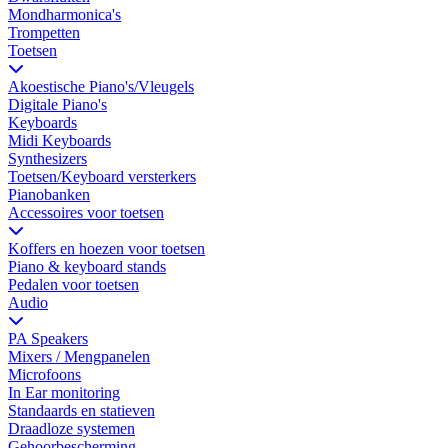
Mondharmonica's
Trompetten
Toetsen
Akoestische Piano's/Vleugels
Digitale Piano's
Keyboards
Midi Keyboards
Synthesizers
Toetsen/Keyboard versterkers
Pianobanken
Accessoires voor toetsen
Koffers en hoezen voor toetsen
Piano & keyboard stands
Pedalen voor toetsen
Audio
PA Speakers
Mixers / Mengpanelen
Microfoons
In Ear monitoring
Standaards en statieven
Draadloze systemen
Gehoorbescherming