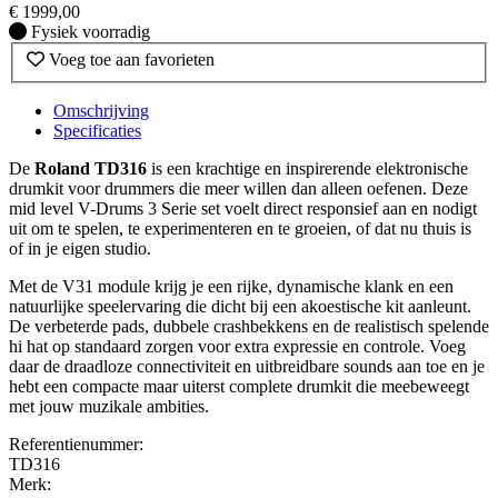
€
1999,00
Fysiek voorradig
Fysiek voorradig
Voeg toe aan favorieten
Omschrijving
Specificaties
De
Roland TD316
is een krachtige en inspirerende elektronische
drumkit voor drummers die meer willen dan alleen oefenen. Deze
mid level V-Drums 3 Serie set voelt direct responsief aan en nodigt
uit om te spelen, te experimenteren en te groeien, of dat nu thuis is
of in je eigen studio.
Met de V31 module krijg je een rijke, dynamische klank en een
natuurlijke speelervaring die dicht bij een akoestische kit aanleunt.
De verbeterde pads, dubbele crashbekkens en de realistisch spelende
hi hat op standaard zorgen voor extra expressie en controle. Voeg
daar de draadloze connectiviteit en uitbreidbare sounds aan toe en je
hebt een compacte maar uiterst complete drumkit die meebeweegt
met jouw muzikale ambities.
Referentienummer:
TD316
Merk: