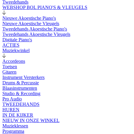
Tweedehands
WEBSHOP BOL PIANO'S & VLEUGELS
Nieuwe Akoestische Piano's
Nieuwe Akoestische Vleugels
Tweedehands Akoestische Piano's
Tweedehands Akoestische Vleugels
Digitale Piano's
ACTIES
Muziekwinkel
Accordeons
Toetsen
Gitaren
Instrument Versterkers
Drums & Percussie
Blaasinstrumenten
Studio & Recording
Pro Audio
TWEEDEHANDS
HUREN
IN DE KIJKER
NIEUW IN ONZE WINKEL
Muzieklessen
Programma