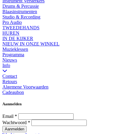
Instrument Versterkers
Drums & Percussie
Blaasinstrumenten
Studio & Recording
Pro Audio
TWEEDEHANDS
HUREN
IN DE KIJKER
NIEUW IN ONZE WINKEL
Muzieklessen
Programma
Nieuws
Info
Contact
Retours
Algemene Voorwaarden
Cadeaubon
Aanmelden
Email
*
Wachtwoord
*
Aanmelden