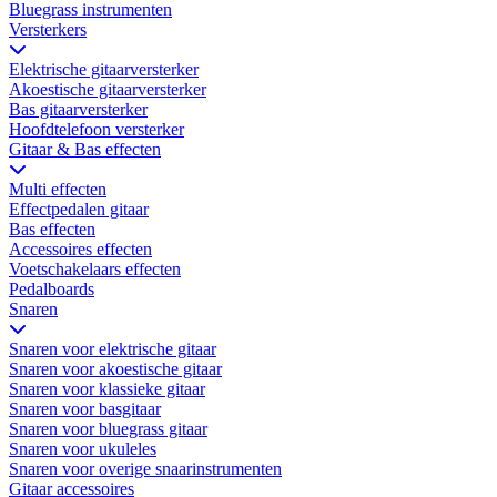
Bluegrass instrumenten
Versterkers
Elektrische gitaarversterker
Akoestische gitaarversterker
Bas gitaarversterker
Hoofdtelefoon versterker
Gitaar & Bas effecten
Multi effecten
Effectpedalen gitaar
Bas effecten
Accessoires effecten
Voetschakelaars effecten
Pedalboards
Snaren
Snaren voor elektrische gitaar
Snaren voor akoestische gitaar
Snaren voor klassieke gitaar
Snaren voor basgitaar
Snaren voor bluegrass gitaar
Snaren voor ukuleles
Snaren voor overige snaarinstrumenten
Gitaar accessoires