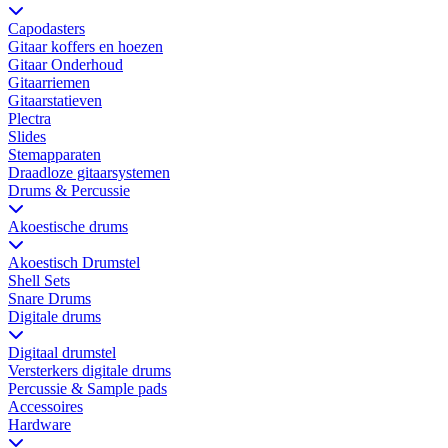
Capodasters
Gitaar koffers en hoezen
Gitaar Onderhoud
Gitaarriemen
Gitaarstatieven
Plectra
Slides
Stemapparaten
Draadloze gitaarsystemen
Drums & Percussie
Akoestische drums
Akoestisch Drumstel
Shell Sets
Snare Drums
Digitale drums
Digitaal drumstel
Versterkers digitale drums
Percussie & Sample pads
Accessoires
Hardware