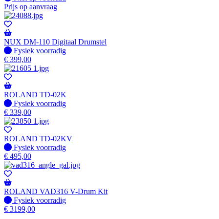
Prijs op aanvraag
NUX DM-110 Digitaal Drumstel
Fysiek voorradig
Fysiek voorradig
€
399,00
ROLAND TD-02K
Fysiek voorradig
Fysiek voorradig
€
339,00
ROLAND TD-02KV
Fysiek voorradig
Fysiek voorradig
€
495,00
ROLAND VAD316 V-Drum Kit
Fysiek voorradig
Fysiek voorradig
€
3199,00