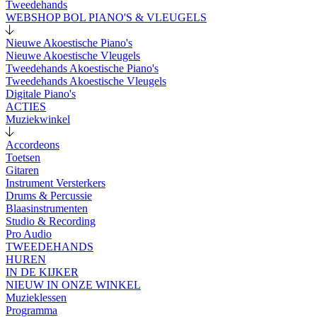
Tweedehands
WEBSHOP BOL PIANO'S & VLEUGELS
Nieuwe Akoestische Piano's
Nieuwe Akoestische Vleugels
Tweedehands Akoestische Piano's
Tweedehands Akoestische Vleugels
Digitale Piano's
ACTIES
Muziekwinkel
Accordeons
Toetsen
Gitaren
Instrument Versterkers
Drums & Percussie
Blaasinstrumenten
Studio & Recording
Pro Audio
TWEEDEHANDS
HUREN
IN DE KIJKER
NIEUW IN ONZE WINKEL
Muzieklessen
Programma