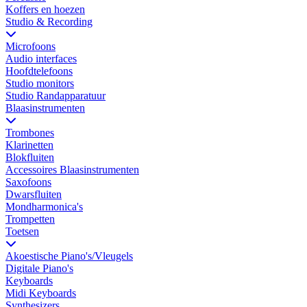
Koffers en hoezen
Studio & Recording
Microfoons
Audio interfaces
Hoofdtelefoons
Studio monitors
Studio Randapparatuur
Blaasinstrumenten
Trombones
Klarinetten
Blokfluiten
Accessoires Blaasinstrumenten
Saxofoons
Dwarsfluiten
Mondharmonica's
Trompetten
Toetsen
Akoestische Piano's/Vleugels
Digitale Piano's
Keyboards
Midi Keyboards
Synthesizers