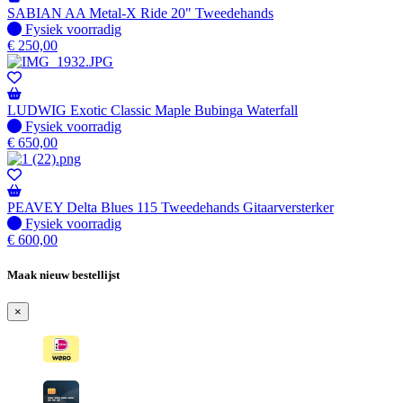
SABIAN AA Metal-X Ride 20" Tweedehands
Fysiek voorradig
Fysiek voorradig
€
250,00
LUDWIG Exotic Classic Maple Bubinga Waterfall
Fysiek voorradig
Fysiek voorradig
€
650,00
PEAVEY Delta Blues 115 Tweedehands Gitaarversterker
Fysiek voorradig
Fysiek voorradig
€
600,00
Maak nieuw bestellijst
×