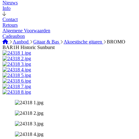
Nieuws
Info
Contact
Retours
Algemene Voorwaarden
Cadeaubon
Aanbod
Gitaar & Bas
Akoestische gitaren
BROMO
BAR1H Historic Sunburst