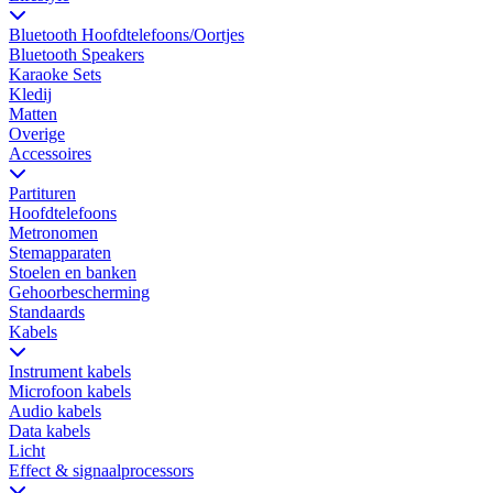
Bluetooth Hoofdtelefoons/Oortjes
Bluetooth Speakers
Karaoke Sets
Kledij
Matten
Overige
Accessoires
Partituren
Hoofdtelefoons
Metronomen
Stemapparaten
Stoelen en banken
Gehoorbescherming
Standaards
Kabels
Instrument kabels
Microfoon kabels
Audio kabels
Data kabels
Licht
Effect & signaalprocessors