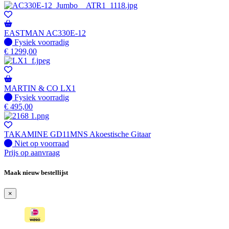
EASTMAN AC330E-12
Fysiek voorradig
Fysiek voorradig
€
1299,00
MARTIN & CO LX1
Fysiek voorradig
Fysiek voorradig
€
495,00
TAKAMINE GD11MNS Akoestische Gitaar
Fysiek voorradig
Niet op voorraad
Prijs op aanvraag
Maak nieuw bestellijst
×