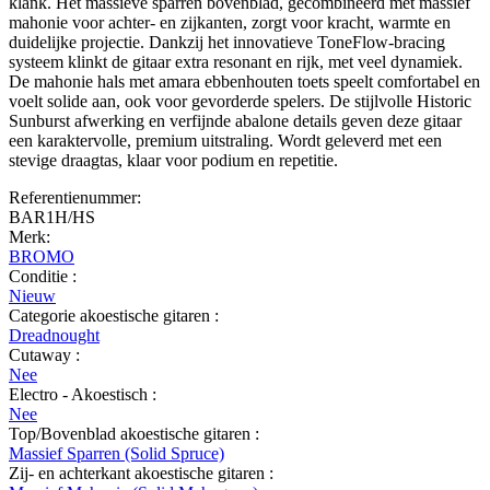
klank. Het massieve sparren bovenblad, gecombineerd met massief
mahonie voor achter- en zijkanten, zorgt voor kracht, warmte en
duidelijke projectie. Dankzij het innovatieve ToneFlow-bracing
systeem klinkt de gitaar extra resonant en rijk, met veel dynamiek.
De mahonie hals met amara ebbenhouten toets speelt comfortabel en
voelt solide aan, ook voor gevorderde spelers. De stijlvolle Historic
Sunburst afwerking en verfijnde abalone details geven deze gitaar
een karaktervolle, premium uitstraling. Wordt geleverd met een
stevige draagtas, klaar voor podium en repetitie.
Referentienummer:
BAR1H/HS
Merk:
BROMO
Conditie :
Nieuw
Categorie akoestische gitaren :
Dreadnought
Cutaway :
Nee
Electro - Akoestisch :
Nee
Top/Bovenblad akoestische gitaren :
Massief Sparren (Solid Spruce)
Zij- en achterkant akoestische gitaren :