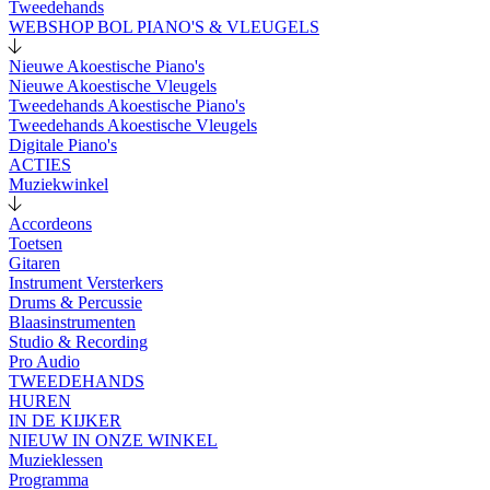
Tweedehands
WEBSHOP BOL PIANO'S & VLEUGELS
Nieuwe Akoestische Piano's
Nieuwe Akoestische Vleugels
Tweedehands Akoestische Piano's
Tweedehands Akoestische Vleugels
Digitale Piano's
ACTIES
Muziekwinkel
Accordeons
Toetsen
Gitaren
Instrument Versterkers
Drums & Percussie
Blaasinstrumenten
Studio & Recording
Pro Audio
TWEEDEHANDS
HUREN
IN DE KIJKER
NIEUW IN ONZE WINKEL
Muzieklessen
Programma