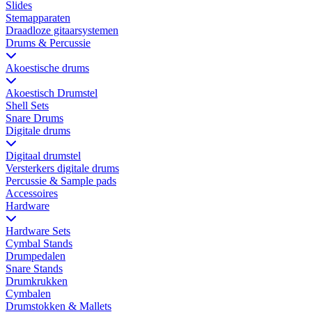
Slides
Stemapparaten
Draadloze gitaarsystemen
Drums & Percussie
Akoestische drums
Akoestisch Drumstel
Shell Sets
Snare Drums
Digitale drums
Digitaal drumstel
Versterkers digitale drums
Percussie & Sample pads
Accessoires
Hardware
Hardware Sets
Cymbal Stands
Drumpedalen
Snare Stands
Drumkrukken
Cymbalen
Drumstokken & Mallets