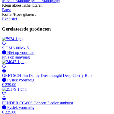
Massief Mahonie (Solid Mahogany)
Kleur akoestische gitaren :
Burst
Koffer/Hoes gitaren :
Exclusief
Gerelateerde producten
SIGMA 00M-15
Fysiek voorradig
Niet op voorraad
Prijs op aanvraag
GRETSCH Jim Dandy Dreadnought Deep Cherry Burst
Fysiek voorradig
Fysiek voorradig
€
239,00
FENDER CC-60S Concert 3 color sunburst
Fysiek voorradig
Fysiek voorradig
€
225,00