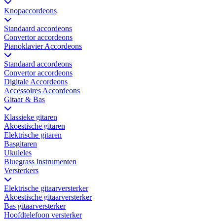
Knopaccordeons
Standaard accordeons
Convertor accordeons
Pianoklavier Accordeons
Standaard accordeons
Convertor accordeons
Digitale Accordeons
Accessoires Accordeons
Gitaar & Bas
Klassieke gitaren
Akoestische gitaren
Elektrische gitaren
Basgitaren
Ukuleles
Bluegrass instrumenten
Versterkers
Elektrische gitaarversterker
Akoestische gitaarversterker
Bas gitaarversterker
Hoofdtelefoon versterker