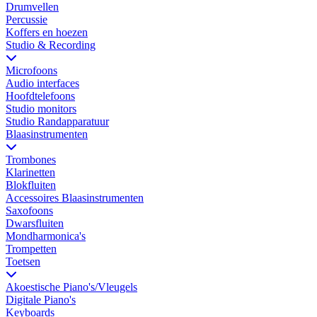
Drumvellen
Percussie
Koffers en hoezen
Studio & Recording
Microfoons
Audio interfaces
Hoofdtelefoons
Studio monitors
Studio Randapparatuur
Blaasinstrumenten
Trombones
Klarinetten
Blokfluiten
Accessoires Blaasinstrumenten
Saxofoons
Dwarsfluiten
Mondharmonica's
Trompetten
Toetsen
Akoestische Piano's/Vleugels
Digitale Piano's
Keyboards