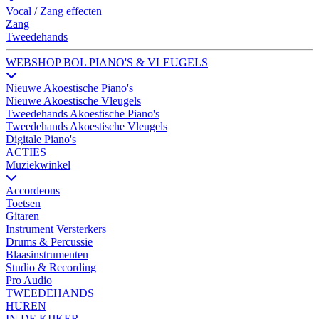
Vocal / Zang effecten
Zang
Tweedehands
WEBSHOP BOL PIANO'S & VLEUGELS
Nieuwe Akoestische Piano's
Nieuwe Akoestische Vleugels
Tweedehands Akoestische Piano's
Tweedehands Akoestische Vleugels
Digitale Piano's
ACTIES
Muziekwinkel
Accordeons
Toetsen
Gitaren
Instrument Versterkers
Drums & Percussie
Blaasinstrumenten
Studio & Recording
Pro Audio
TWEEDEHANDS
HUREN
IN DE KIJKER