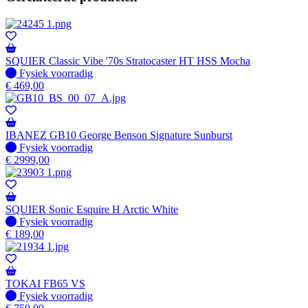
SQUIER Classic Vibe '70s Stratocaster HT HSS Mocha
Fysiek voorradig
Fysiek voorradig
€
469,00
IBANEZ GB10 George Benson Signature Sunburst
Fysiek voorradig
Fysiek voorradig
€
2999,00
SQUIER Sonic Esquire H Arctic White
Fysiek voorradig
Fysiek voorradig
€
189,00
TOKAI FB65 VS
Fysiek voorradig
Fysiek voorradig