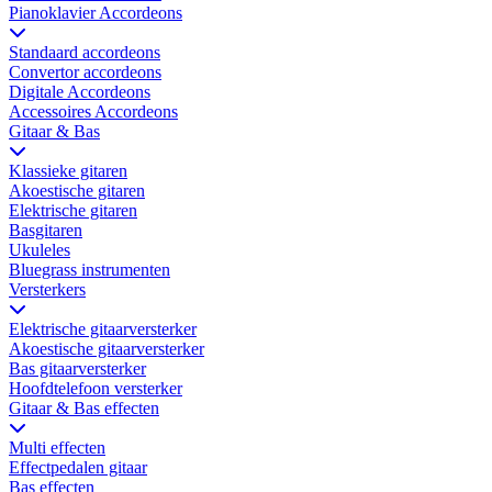
Pianoklavier Accordeons
Standaard accordeons
Convertor accordeons
Digitale Accordeons
Accessoires Accordeons
Gitaar & Bas
Klassieke gitaren
Akoestische gitaren
Elektrische gitaren
Basgitaren
Ukuleles
Bluegrass instrumenten
Versterkers
Elektrische gitaarversterker
Akoestische gitaarversterker
Bas gitaarversterker
Hoofdtelefoon versterker
Gitaar & Bas effecten
Multi effecten
Effectpedalen gitaar
Bas effecten