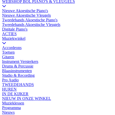
WEBSHOP BOL PIANO'S & VLEUGELS
Nieuwe Akoestische Piano's
Nieuwe Akoestische Vleugels
Tweedehands Akoestische Piano's
Tweedehands Akoestische Vleugels
Digitale Piano's
ACTIES
Muziekwinkel
Accordeons
Toetsen
Gitaren
Instrument Versterkers
Drums & Percussie
Blaasinstrumenten
Studio & Recording
Pro Audio
TWEEDEHANDS
HUREN
IN DE KIJKER
NIEUW IN ONZE WINKEL
Muzieklessen
Programma
Nieuws