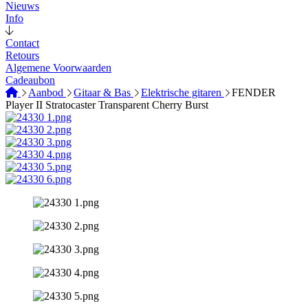
Nieuws
Info
Contact
Retours
Algemene Voorwaarden
Cadeaubon
Aanbod
Gitaar & Bas
Elektrische gitaren
FENDER
Player II Stratocaster Transparent Cherry Burst