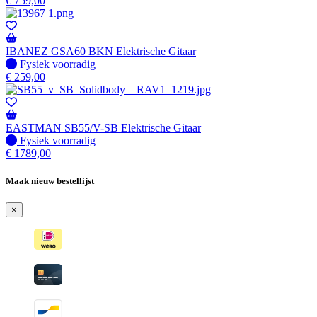
€
759,00
IBANEZ GSA60 BKN Elektrische Gitaar
Fysiek voorradig
Fysiek voorradig
€
259,00
EASTMAN SB55/V-SB Elektrische Gitaar
Fysiek voorradig
Fysiek voorradig
€
1789,00
Maak nieuw bestellijst
×