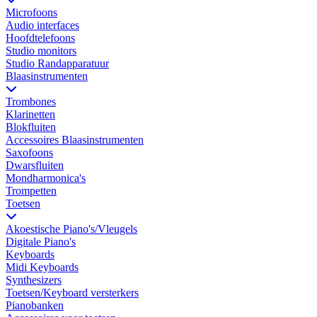
Microfoons
Audio interfaces
Hoofdtelefoons
Studio monitors
Studio Randapparatuur
Blaasinstrumenten
Trombones
Klarinetten
Blokfluiten
Accessoires Blaasinstrumenten
Saxofoons
Dwarsfluiten
Mondharmonica's
Trompetten
Toetsen
Akoestische Piano's/Vleugels
Digitale Piano's
Keyboards
Midi Keyboards
Synthesizers
Toetsen/Keyboard versterkers
Pianobanken