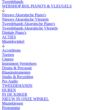
Tweedehands
WEBSHOP BOL PIANO'S & VLEUGELS
Nieuwe Akoestische Piano's
Nieuwe Akoestische Vleugels
Tweedehands Akoestische Piano's
Tweedehands Akoestische Vleugels
Digitale Piano's
ACTIES
Muziekwinkel
Accordeons
Toetsen
Gitaren
Instrument Versterkers
Drums & Percussie
Blaasinstrumenten
Studio & Recording
Pro Audio
TWEEDEHANDS
HUREN
IN DE KIJKER
NIEUW IN ONZE WINKEL
Muzieklessen
Programma