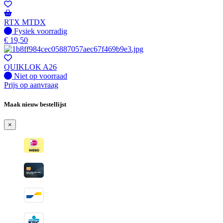
RTX MTDX
Fysiek voorradig
Fysiek voorradig
€
19,50
QUIKLOK A26
Fysiek voorradig
Niet op voorraad
Prijs op aanvraag
Maak nieuw bestellijst
×