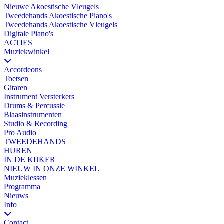
Nieuwe Akoestische Vleugels
Tweedehands Akoestische Piano's
Tweedehands Akoestische Vleugels
Digitale Piano's
ACTIES
Muziekwinkel
Accordeons
Toetsen
Gitaren
Instrument Versterkers
Drums & Percussie
Blaasinstrumenten
Studio & Recording
Pro Audio
TWEEDEHANDS
HUREN
IN DE KIJKER
NIEUW IN ONZE WINKEL
Muzieklessen
Programma
Nieuws
Info
Contact