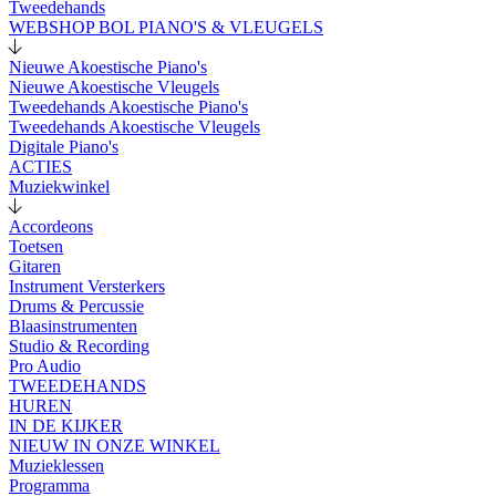
Tweedehands
WEBSHOP BOL PIANO'S & VLEUGELS
Nieuwe Akoestische Piano's
Nieuwe Akoestische Vleugels
Tweedehands Akoestische Piano's
Tweedehands Akoestische Vleugels
Digitale Piano's
ACTIES
Muziekwinkel
Accordeons
Toetsen
Gitaren
Instrument Versterkers
Drums & Percussie
Blaasinstrumenten
Studio & Recording
Pro Audio
TWEEDEHANDS
HUREN
IN DE KIJKER
NIEUW IN ONZE WINKEL
Muzieklessen
Programma