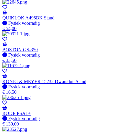
QUIKLOK A495BK Stand
Fysiek voorradig
Fysiek voorradig
€
54,00
BOSTON GS-350
Fysiek voorradig
Fysiek voorradig
€
33,50
KÖNIG & MEYER 15232 Dwarsfluit Stand
Fysiek voorradig
Fysiek voorradig
€
16,50
RODE PSA1+
Fysiek voorradig
Fysiek voorradig
€
139,00