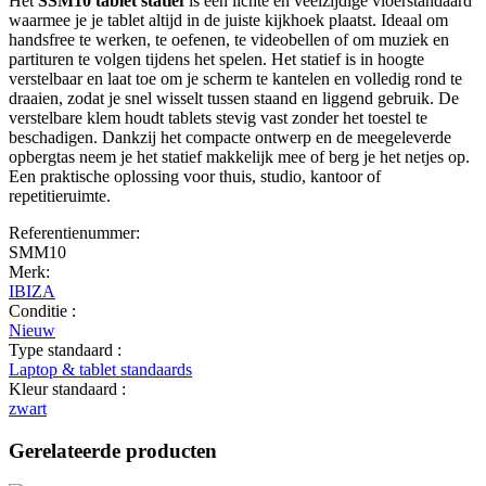
Het
SSM10 tablet statief
is een lichte en veelzijdige vloerstandaard
waarmee je je tablet altijd in de juiste kijkhoek plaatst. Ideaal om
handsfree te werken, te oefenen, te videobellen of om muziek en
partituren te volgen tijdens het spelen. Het statief is in hoogte
verstelbaar en laat toe om je scherm te kantelen en volledig rond te
draaien, zodat je snel wisselt tussen staand en liggend gebruik. De
verstelbare klem houdt tablets stevig vast zonder het toestel te
beschadigen. Dankzij het compacte ontwerp en de meegeleverde
opbergtas neem je het statief makkelijk mee of berg je het netjes op.
Een praktische oplossing voor thuis, studio, kantoor of
repetitieruimte.
Referentienummer:
SMM10
Merk:
IBIZA
Conditie :
Nieuw
Type standaard :
Laptop & tablet standaards
Kleur standaard :
zwart
Gerelateerde producten