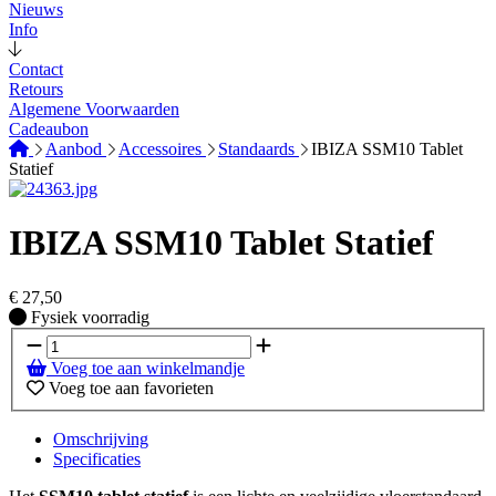
Nieuws
Info
Contact
Retours
Algemene Voorwaarden
Cadeaubon
Aanbod
Accessoires
Standaards
IBIZA SSM10 Tablet
Statief
IBIZA SSM10 Tablet Statief
€
27,50
Fysiek voorradig
Fysiek voorradig
Voeg toe aan winkelmandje
Voeg toe aan favorieten
Omschrijving
Specificaties