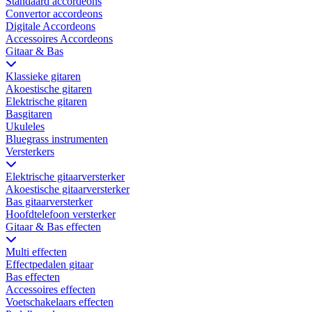
Standaard accordeons
Convertor accordeons
Digitale Accordeons
Accessoires Accordeons
Gitaar & Bas
Klassieke gitaren
Akoestische gitaren
Elektrische gitaren
Basgitaren
Ukuleles
Bluegrass instrumenten
Versterkers
Elektrische gitaarversterker
Akoestische gitaarversterker
Bas gitaarversterker
Hoofdtelefoon versterker
Gitaar & Bas effecten
Multi effecten
Effectpedalen gitaar
Bas effecten
Accessoires effecten
Voetschakelaars effecten