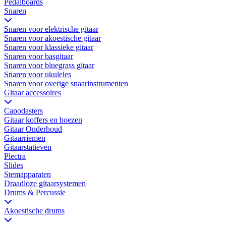
Pedalboards
Snaren
Snaren voor elektrische gitaar
Snaren voor akoestische gitaar
Snaren voor klassieke gitaar
Snaren voor basgitaar
Snaren voor bluegrass gitaar
Snaren voor ukuleles
Snaren voor overige snaarinstrumenten
Gitaar accessoires
Capodasters
Gitaar koffers en hoezen
Gitaar Onderhoud
Gitaarriemen
Gitaarstatieven
Plectra
Slides
Stemapparaten
Draadloze gitaarsystemen
Drums & Percussie
Akoestische drums