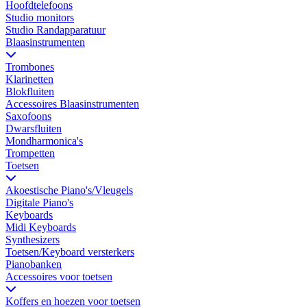
Hoofdtelefoons
Studio monitors
Studio Randapparatuur
Blaasinstrumenten
Trombones
Klarinetten
Blokfluiten
Accessoires Blaasinstrumenten
Saxofoons
Dwarsfluiten
Mondharmonica's
Trompetten
Toetsen
Akoestische Piano's/Vleugels
Digitale Piano's
Keyboards
Midi Keyboards
Synthesizers
Toetsen/Keyboard versterkers
Pianobanken
Accessoires voor toetsen
Koffers en hoezen voor toetsen