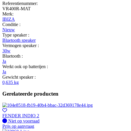
Referentienummer:
VR400R-MAT
Merk:
IBIZA
Conditie :
Nieuw
Type speaker :
Bluetooth speaker
Vermogen speaker :
30w
Bluetooth :
Ja
Werkt ook op batterijen :
Ja
Gewicht speaker :
0,635 kg
Gerelateerde producten
FENDER INDIO 2
Fysiek voorradig
Niet op voorraad
Prijs op aanvraag