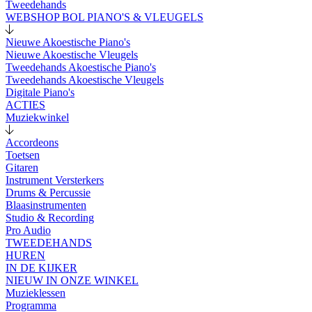
Tweedehands
WEBSHOP BOL PIANO'S & VLEUGELS
Nieuwe Akoestische Piano's
Nieuwe Akoestische Vleugels
Tweedehands Akoestische Piano's
Tweedehands Akoestische Vleugels
Digitale Piano's
ACTIES
Muziekwinkel
Accordeons
Toetsen
Gitaren
Instrument Versterkers
Drums & Percussie
Blaasinstrumenten
Studio & Recording
Pro Audio
TWEEDEHANDS
HUREN
IN DE KIJKER
NIEUW IN ONZE WINKEL
Muzieklessen
Programma