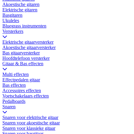
Akoestische gitaren
Elektrische gitaren
Basgitaren
Ukuleles
Bluegrass instrumenten
Versterkers
Elektrische gitaarversterker
Akoestische gitaarversterker
Bas gitaarversterker
Hoofdtelefoon versterker
Gitaar & Bas effecten
Multi effecten
Effectpedalen gitaar
Bas effecten
Accessoires effecten
Voetschakelaars effecten
Pedalboards
Snaren
Snaren voor elektrische gitaar
Snaren voor akoestische gitaar
Snaren voor klassieke gitaar
Snaren voor basgitaar