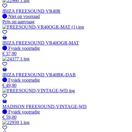
IBIZA FREESOUND VR40R
Fysiek voorradig
Niet op voorraad
Prijs op aanvraag
IBIZA FREESOUND VR40OGR-MAT
Fysiek voorradig
Fysiek voorradig
€
37,90
IBIZA FREESOUND VR40BK-DAB
Fysiek voorradig
Fysiek voorradig
€
49,90
MADISON FREESOUND-VINTAGE-WD
Fysiek voorradig
Fysiek voorradig
€
59,00