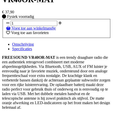
€
37,90
Fysiek voorradig
Fysiek voorradig
Voeg toe aan winkelmandje
Voeg toe aan favorieten
Omschrijving
Specificaties
FREESOUND VR40OR-MAT
is een trendy draagbare radio die
een authentiek retrogevoel combineert met moderne
afspeelmogelijkheden. Via Bluetooth, USB, AUX of FM luister je
eenvoudig naar je favoriete muziek, ondersteund door een analoge
frequentieschaal voor extra nostalgie. De krachtige klank en
verbeterde bassen dankzij de achteraan geplaatste subwoofer zorgen
voor een rijke luisterervaring. De oplaadbare batterij maakt deze
radio perfect voor gebruik thuis of onderweg en is eenvoudig op te
laden via USB. Met het dubbele metalen handvat en de
telescopische antenne is hij zowel praktisch als stijlvol. De matte
oranje afwerking en LED-indicatoren op het front maken het design
helemaal af.