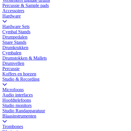
Versterkers digitale drums
Percussie & Sample pads
Accessoires
Hardware
Hardware Sets
Cymbal Stands
Drumpedalen
Snare Stands
Drumkrukken
Cymbalen
Drumstokken & Mallets
Drumvellen
Percussie
Koffers en hoezen
Studio & Recording
Microfoons
Audio interfaces
Hoofdtelefoons
Studio monitors
Studio Randapparatuur
Blaasinstrumenten
Trombones