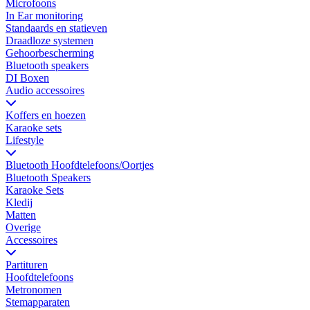
Microfoons
In Ear monitoring
Standaards en statieven
Draadloze systemen
Gehoorbescherming
Bluetooth speakers
DI Boxen
Audio accessoires
Koffers en hoezen
Karaoke sets
Lifestyle
Bluetooth Hoofdtelefoons/Oortjes
Bluetooth Speakers
Karaoke Sets
Kledij
Matten
Overige
Accessoires
Partituren
Hoofdtelefoons
Metronomen
Stemapparaten