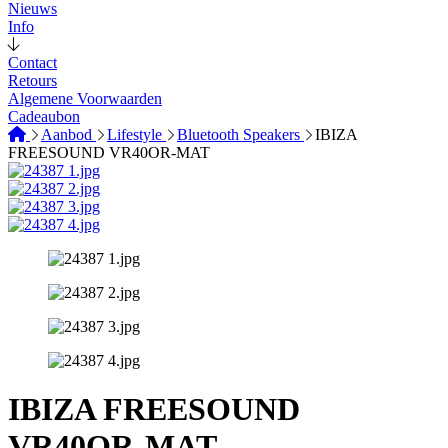
Nieuws
Info
Contact
Retours
Algemene Voorwaarden
Cadeaubon
Aanbod
Lifestyle
Bluetooth Speakers
IBIZA
FREESOUND VR40OR-MAT
IBIZA FREESOUND
VR40OR-MAT