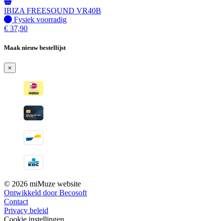
IBIZA FREESOUND VR40B
Fysiek voorradig
Fysiek voorradig
€
37,90
Maak nieuw bestellijst
×
© 2026 miMuze website
Ontwikkeld door Becosoft
Contact
Privacy beleid
Cookie instellingen