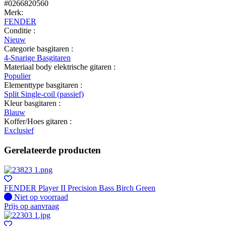
#0266820560
Merk:
FENDER
Conditie :
Nieuw
Categorie basgitaren :
4-Snarige Basgitaren
Materiaal body elektrische gitaren :
Populier
Elementtype basgitaren :
Split Single-coil (passief)
Kleur basgitaren :
Blauw
Koffer/Hoes gitaren :
Exclusief
Gerelateerde producten
FENDER Player II Precision Bass Birch Green
Fysiek voorradig
Niet op voorraad
Prijs op aanvraag