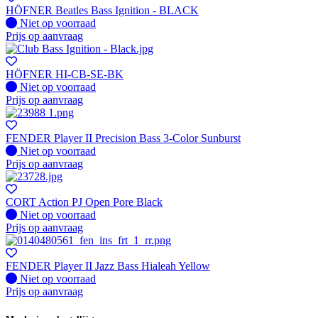
HÖFNER Beatles Bass Ignition - BLACK
Fysiek voorradig
Niet op voorraad
Prijs op aanvraag
HÖFNER HI-CB-SE-BK
Fysiek voorradig
Niet op voorraad
Prijs op aanvraag
FENDER Player II Precision Bass 3-Color Sunburst
Fysiek voorradig
Niet op voorraad
Prijs op aanvraag
CORT Action PJ Open Pore Black
Fysiek voorradig
Niet op voorraad
Prijs op aanvraag
FENDER Player II Jazz Bass Hialeah Yellow
Fysiek voorradig
Niet op voorraad
Prijs op aanvraag