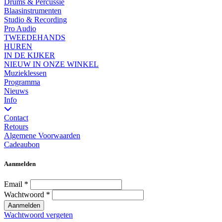
Drums & Percussie
Blaasinstrumenten
Studio & Recording
Pro Audio
TWEEDEHANDS
HUREN
IN DE KIJKER
NIEUW IN ONZE WINKEL
Muzieklessen
Programma
Nieuws
Info
Contact
Retours
Algemene Voorwaarden
Cadeaubon
Aanmelden
Email
*
Wachtwoord
*
Aanmelden
Wachtwoord vergeten