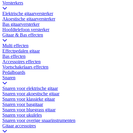
Versterkers
Elektrische gitaarversterker
Akoestische gitaarversterker
Bas gitaarversterker
Hoofdtelefoon versterker
Gitaar & Bas effecten
Multi effecten
Effectpedalen gitaar
Bas effecten
Accessoires effecten
Voetschakelaars effecten
Pedalboards
Snaren
Snaren voor elektrische gitaar
Snaren voor akoestische gitaar
Snaren voor klassieke gitaar
Snaren voor basgitaar
Snaren voor bluegrass gitaar
Snaren voor ukuleles
Snaren voor overige snaarinstrumenten
Gitaar accessoires