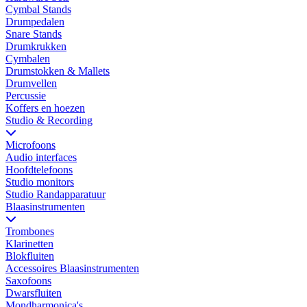
Cymbal Stands
Drumpedalen
Snare Stands
Drumkrukken
Cymbalen
Drumstokken & Mallets
Drumvellen
Percussie
Koffers en hoezen
Studio & Recording
Microfoons
Audio interfaces
Hoofdtelefoons
Studio monitors
Studio Randapparatuur
Blaasinstrumenten
Trombones
Klarinetten
Blokfluiten
Accessoires Blaasinstrumenten
Saxofoons
Dwarsfluiten
Mondharmonica's