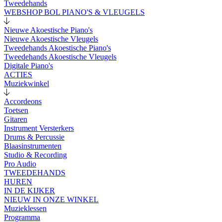
Tweedehands
WEBSHOP BOL PIANO'S & VLEUGELS
Nieuwe Akoestische Piano's
Nieuwe Akoestische Vleugels
Tweedehands Akoestische Piano's
Tweedehands Akoestische Vleugels
Digitale Piano's
ACTIES
Muziekwinkel
Accordeons
Toetsen
Gitaren
Instrument Versterkers
Drums & Percussie
Blaasinstrumenten
Studio & Recording
Pro Audio
TWEEDEHANDS
HUREN
IN DE KIJKER
NIEUW IN ONZE WINKEL
Muzieklessen
Programma