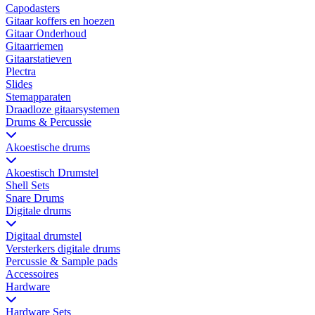
Capodasters
Gitaar koffers en hoezen
Gitaar Onderhoud
Gitaarriemen
Gitaarstatieven
Plectra
Slides
Stemapparaten
Draadloze gitaarsystemen
Drums & Percussie
Akoestische drums
Akoestisch Drumstel
Shell Sets
Snare Drums
Digitale drums
Digitaal drumstel
Versterkers digitale drums
Percussie & Sample pads
Accessoires
Hardware
Hardware Sets