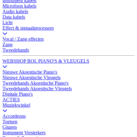
Instrument kabels
Microfoon kabels
Audio kabels
Data kabels
Licht
Effect & signaalprocessors
Vocal / Zang effecten
Zang
Tweedehands
WEBSHOP BOL PIANO'S & VLEUGELS
Nieuwe Akoestische Piano's
Nieuwe Akoestische Vleugels
Tweedehands Akoestische Piano's
Tweedehands Akoestische Vleugels
Digitale Piano's
ACTIES
Muziekwinkel
Accordeons
Toetsen
Gitaren
Instrument Versterkers