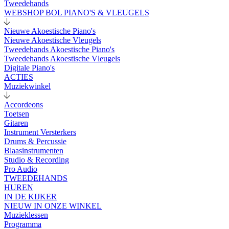
Tweedehands
WEBSHOP BOL PIANO'S & VLEUGELS
Nieuwe Akoestische Piano's
Nieuwe Akoestische Vleugels
Tweedehands Akoestische Piano's
Tweedehands Akoestische Vleugels
Digitale Piano's
ACTIES
Muziekwinkel
Accordeons
Toetsen
Gitaren
Instrument Versterkers
Drums & Percussie
Blaasinstrumenten
Studio & Recording
Pro Audio
TWEEDEHANDS
HUREN
IN DE KIJKER
NIEUW IN ONZE WINKEL
Muzieklessen
Programma