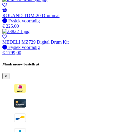
ROLAND TDM-20 Drummat
Fysiek voorradig
Fysiek voorradig
€
225,00
MEDELI MZ729 Digital Drum Kit
Fysiek voorradig
Fysiek voorradig
€
1799,00
Maak nieuw bestellijst
×