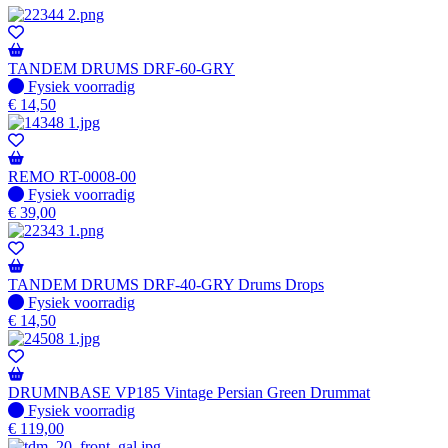
TANDEM DRUMS DRF-60-GRY
Fysiek voorradig
Fysiek voorradig
€
14,50
REMO RT-0008-00
Fysiek voorradig
Fysiek voorradig
€
39,00
TANDEM DRUMS DRF-40-GRY Drums Drops
Fysiek voorradig
Fysiek voorradig
€
14,50
DRUMNBASE VP185 Vintage Persian Green Drummat
Fysiek voorradig
Fysiek voorradig
€
119,00