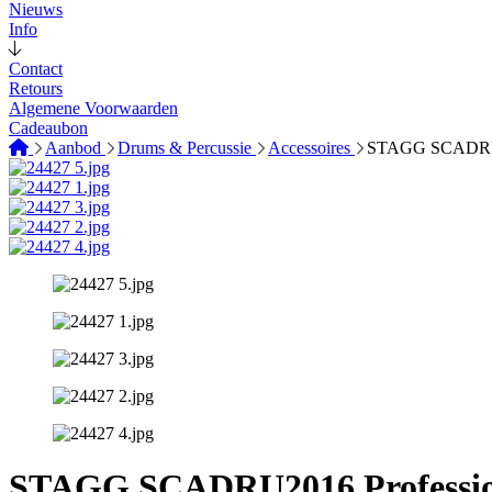
Nieuws
Info
Contact
Retours
Algemene Voorwaarden
Cadeaubon
Aanbod
Drums & Percussie
Accessoires
STAGG SCADRU20
STAGG SCADRU2016 Profession