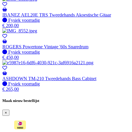
IBANEZ AEL20E TRS Tweedehands Akoestische Gitaar
Fysiek voorradig
Fysiek voorradig
€
200,00
ROGERS Powertone Vintage '60s Snaredrum
Fysiek voorradig
Fysiek voorradig
€
450,00
ASHDOWN TM-210 Tweedehands Bass Cabinet
Fysiek voorradig
Fysiek voorradig
€
265,00
Maak nieuw bestellijst
×