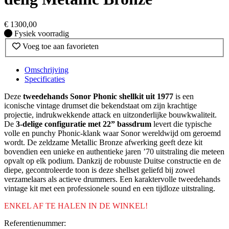
€
1300,00
Fysiek voorradig
Fysiek voorradig
Voeg toe aan favorieten
Omschrijving
Specificaties
Deze
tweedehands Sonor Phonic shellkit uit 1977
is een
iconische vintage drumset die bekendstaat om zijn krachtige
projectie, indrukwekkende attack en uitzonderlijke bouwkwaliteit.
De
3-delige configuratie met 22” bassdrum
levert die typische
volle en punchy Phonic-klank waar Sonor wereldwijd om geroemd
wordt. De zeldzame Metallic Bronze afwerking geeft deze kit
bovendien een unieke en authentieke jaren ’70 uitstraling die meteen
opvalt op elk podium. Dankzij de robuuste Duitse constructie en de
diepe, gecontroleerde toon is deze shellset geliefd bij zowel
verzamelaars als actieve drummers. Een karaktervolle tweedehands
vintage kit met een professionele sound en een tijdloze uitstraling.
ENKEL AF TE HALEN IN DE WINKEL!
Referentienummer: