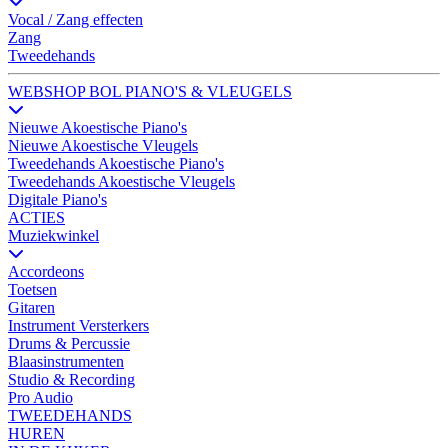
Vocal / Zang effecten
Zang
Tweedehands
WEBSHOP BOL PIANO'S & VLEUGELS
Nieuwe Akoestische Piano's
Nieuwe Akoestische Vleugels
Tweedehands Akoestische Piano's
Tweedehands Akoestische Vleugels
Digitale Piano's
ACTIES
Muziekwinkel
Accordeons
Toetsen
Gitaren
Instrument Versterkers
Drums & Percussie
Blaasinstrumenten
Studio & Recording
Pro Audio
TWEEDEHANDS
HUREN