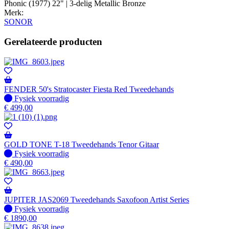
Phonic (1977) 22" | 3-delig Metallic Bronze
Merk:
SONOR
Gerelateerde producten
FENDER 50's Stratocaster Fiesta Red Tweedehands
Fysiek voorradig
Fysiek voorradig
€
499,00
GOLD TONE T-18 Tweedehands Tenor Gitaar
Fysiek voorradig
Fysiek voorradig
€
490,00
JUPITER JAS2069 Tweedehands Saxofoon Artist Series
Fysiek voorradig
Fysiek voorradig
€
1890,00