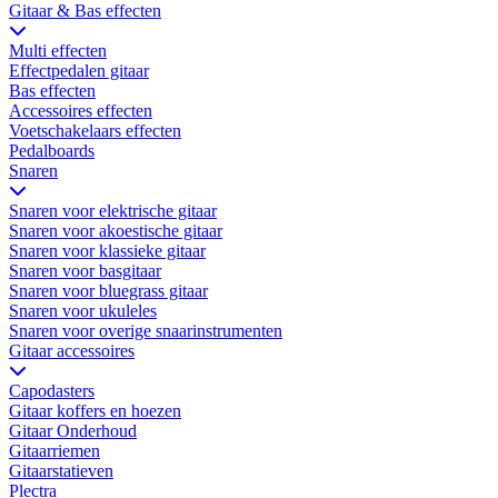
Gitaar & Bas effecten
Multi effecten
Effectpedalen gitaar
Bas effecten
Accessoires effecten
Voetschakelaars effecten
Pedalboards
Snaren
Snaren voor elektrische gitaar
Snaren voor akoestische gitaar
Snaren voor klassieke gitaar
Snaren voor basgitaar
Snaren voor bluegrass gitaar
Snaren voor ukuleles
Snaren voor overige snaarinstrumenten
Gitaar accessoires
Capodasters
Gitaar koffers en hoezen
Gitaar Onderhoud
Gitaarriemen
Gitaarstatieven
Plectra