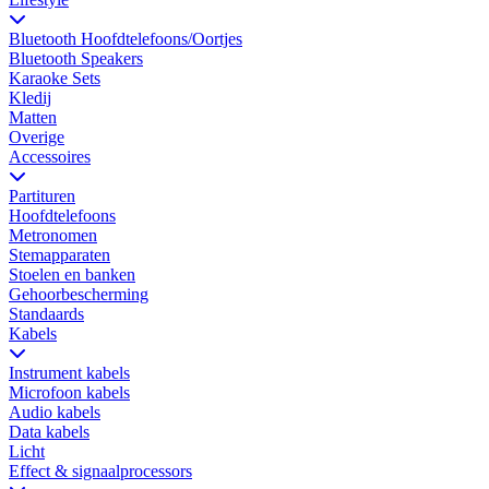
Bluetooth Hoofdtelefoons/Oortjes
Bluetooth Speakers
Karaoke Sets
Kledij
Matten
Overige
Accessoires
Partituren
Hoofdtelefoons
Metronomen
Stemapparaten
Stoelen en banken
Gehoorbescherming
Standaards
Kabels
Instrument kabels
Microfoon kabels
Audio kabels
Data kabels
Licht
Effect & signaalprocessors