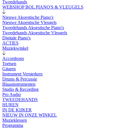
Tweedehands
WEBSHOP BOL PIANO'S & VLEUGELS
Nieuwe Akoestische Piano's
Nieuwe Akoestische Vleugels
Tweedehands Akoestische Piano's
Tweedehands Akoestische Vleugels
Digitale Piano's
ACTIES
Muziekwinkel
Accordeons
Toetsen
Gitaren
Instrument Versterkers
Drums & Percussie
Blaasinstrumenten
Studio & Recording
Pro Audio
TWEEDEHANDS
HUREN
IN DE KIJKER
NIEUW IN ONZE WINKEL
Muzieklessen
Programma