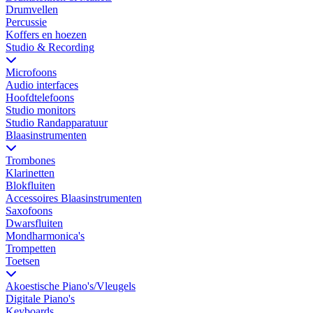
Drumvellen
Percussie
Koffers en hoezen
Studio & Recording
Microfoons
Audio interfaces
Hoofdtelefoons
Studio monitors
Studio Randapparatuur
Blaasinstrumenten
Trombones
Klarinetten
Blokfluiten
Accessoires Blaasinstrumenten
Saxofoons
Dwarsfluiten
Mondharmonica's
Trompetten
Toetsen
Akoestische Piano's/Vleugels
Digitale Piano's
Keyboards