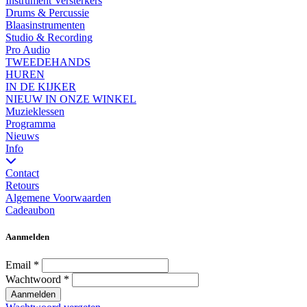
Instrument Versterkers
Drums & Percussie
Blaasinstrumenten
Studio & Recording
Pro Audio
TWEEDEHANDS
HUREN
IN DE KIJKER
NIEUW IN ONZE WINKEL
Muzieklessen
Programma
Nieuws
Info
Contact
Retours
Algemene Voorwaarden
Cadeaubon
Aanmelden
Email
*
Wachtwoord
*
Aanmelden