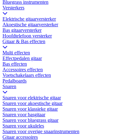
Bluegrass instrumenten
Versterkers
Elektrische gitaarversterker
Akoestische gitaarversterker
Bas gitaarversterker
Hoofdtelefoon versterker
Gitaar & Bas effecten
Multi effecten
Effectpedalen gitaar
Bas effecten
Accessoires effecten
Voetschakelaars effecten
Pedalboards
Snaren
Snaren voor elektrische gitaar
Snaren voor akoestische gitaar
Snaren voor klassieke gitaar
Snaren voor basgitaar
Snaren voor bluegrass gitaar
Snaren voor ukuleles
Snaren voor overige snaarinstrumenten
Gitaar accessoires