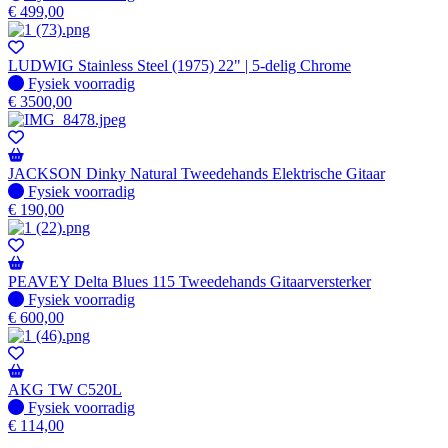
€
499,00
LUDWIG Stainless Steel (1975) 22" | 5-delig Chrome
Fysiek voorradig
Fysiek voorradig
€
3500,00
JACKSON Dinky Natural Tweedehands Elektrische Gitaar
Fysiek voorradig
Fysiek voorradig
€
190,00
PEAVEY Delta Blues 115 Tweedehands Gitaarversterker
Fysiek voorradig
Fysiek voorradig
€
600,00
AKG TW C520L
Fysiek voorradig
Fysiek voorradig
€
114,00