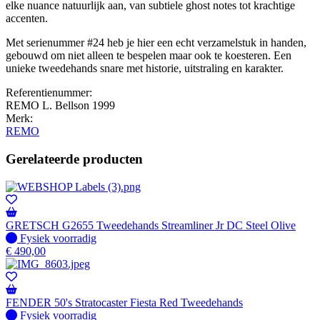
elke nuance natuurlijk aan, van subtiele ghost notes tot krachtige
accenten.
Met serienummer #24 heb je hier een echt verzamelstuk in handen,
gebouwd om niet alleen te bespelen maar ook te koesteren. Een
unieke tweedehands snare met historie, uitstraling en karakter.
Referentienummer:
REMO L. Bellson 1999
Merk:
REMO
Gerelateerde producten
GRETSCH G2655 Tweedehands Streamliner Jr DC Steel Olive
Fysiek voorradig
Fysiek voorradig
€
490,00
FENDER 50's Stratocaster Fiesta Red Tweedehands
Fysiek voorradig
Fysiek voorradig