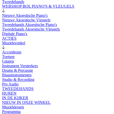
Tweedehands
WEBSHOP BOL PIANO'S & VLEUGELS
Nieuwe Akoestische Piano's
Nieuwe Akoestische Vleugels
Tweedehands Akoestische Piano's
Tweedehands Akoestische Vleugels
Digitale Piano's
ACTIES
Muziekwinkel
Accordeons
Toetsen
Gitaren
Instrument Versterkers
Drums & Percussie
Blaasinstrumenten
Studio & Recording
Pro Audio
TWEEDEHANDS
HUREN
IN DE KIJKER
NIEUW IN ONZE WINKEL
Muzieklessen
Programma