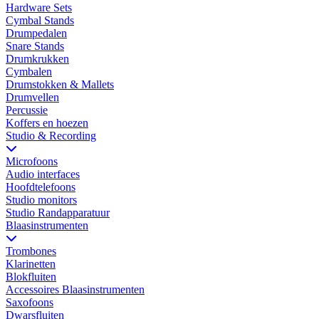
Hardware Sets
Cymbal Stands
Drumpedalen
Snare Stands
Drumkrukken
Cymbalen
Drumstokken & Mallets
Drumvellen
Percussie
Koffers en hoezen
Studio & Recording
Microfoons
Audio interfaces
Hoofdtelefoons
Studio monitors
Studio Randapparatuur
Blaasinstrumenten
Trombones
Klarinetten
Blokfluiten
Accessoires Blaasinstrumenten
Saxofoons
Dwarsfluiten