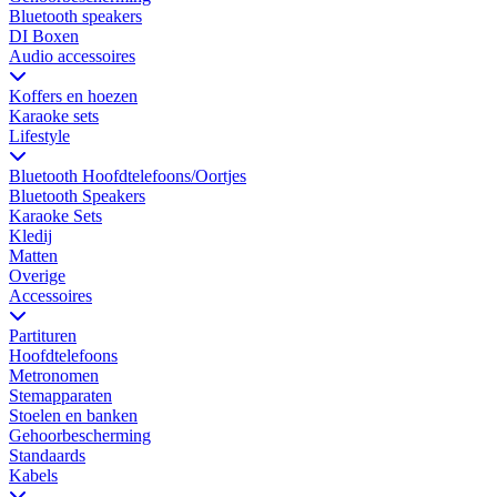
Bluetooth speakers
DI Boxen
Audio accessoires
Koffers en hoezen
Karaoke sets
Lifestyle
Bluetooth Hoofdtelefoons/Oortjes
Bluetooth Speakers
Karaoke Sets
Kledij
Matten
Overige
Accessoires
Partituren
Hoofdtelefoons
Metronomen
Stemapparaten
Stoelen en banken
Gehoorbescherming
Standaards
Kabels