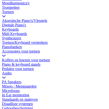
Mondharmonica's
Trompetten
Toetsen
Akoestische Piano's/Vleugels
Digitale Piano's
Keyboards
Midi Keyboards
Synthesizers
Toetsen/Keyboard versterkers
Pianobanken
Accessoires voor toetsen
Koffers en hoezen voor toetsen
Piano & keyboard stands
Pedalen voor toetsen
Audio
PA Speakers
Mixers / Mengpanelen
Microfoons
In Ear monitoring
Standaards en statieven
Draadloze systemen
Gehoorbescherming