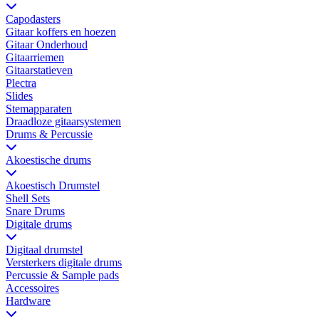
Capodasters
Gitaar koffers en hoezen
Gitaar Onderhoud
Gitaarriemen
Gitaarstatieven
Plectra
Slides
Stemapparaten
Draadloze gitaarsystemen
Drums & Percussie
Akoestische drums
Akoestisch Drumstel
Shell Sets
Snare Drums
Digitale drums
Digitaal drumstel
Versterkers digitale drums
Percussie & Sample pads
Accessoires
Hardware