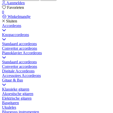
Aanmelden
Favorieten
0
Winkelmandje
Sluiten
Accordeons
Knopaccordeons
Standaard accordeons
Convertor accordeons
Pianoklavier Accordeons
Standaard accordeons
Convertor accordeons
Digitale Accordeons
Accessoires Accordeons
Gitaar & Bas
Klassieke gitaren
Akoestische gitaren
Elektrische gitaren
Basgitaren
Ukuleles
Bluegrass instrumenten