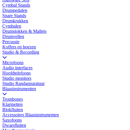
Cymbal Stands
Drumpedalen
Snare Stands
Drumkrukken
Cymbalen
Drumstokken & Mallets
Drumvellen
Percussie
Koffers en hoezen
Studio & Recording
Microfoons
Audio interfaces
Hoofdtelefoons
Studio monitors
Studio Randapparatuur
Blaasinstrumenten
Trombones
Klarinetten
Blokfluiten
Accessoires Blaasinstrumenten
Saxofoons
Dwarsfluiten