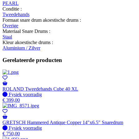
PEARL
Conditie :
Tweedehands
Formaat snare drum akoestische drums :
Overige
Materiaal Snare Drums :
Staal
Kleur akoestische drums :
Aluminium / Zilver
Gerelateerde producten
ROLAND Tweedehands Cube 40 XL
Fysiek voorradig
Fysiek voorradig
€
399,00
GRETSCH Hammered Antique Copper 14"x6.5" Snaredrum
Fysiek voorradig
Fysiek voorradig
€
750,00