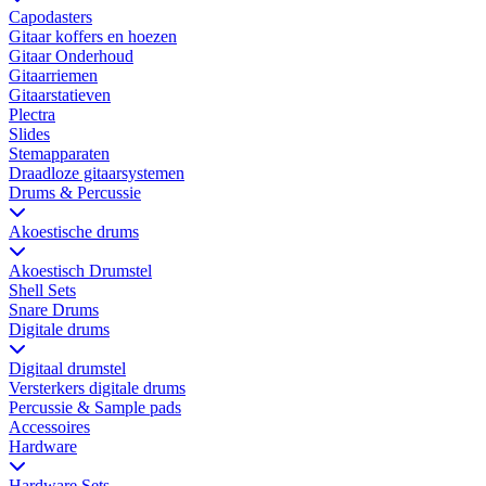
Capodasters
Gitaar koffers en hoezen
Gitaar Onderhoud
Gitaarriemen
Gitaarstatieven
Plectra
Slides
Stemapparaten
Draadloze gitaarsystemen
Drums & Percussie
Akoestische drums
Akoestisch Drumstel
Shell Sets
Snare Drums
Digitale drums
Digitaal drumstel
Versterkers digitale drums
Percussie & Sample pads
Accessoires
Hardware
Hardware Sets