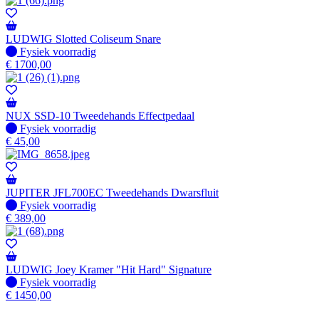
LUDWIG Slotted Coliseum Snare
Fysiek voorradig
Fysiek voorradig
€
1700,00
NUX SSD-10 Tweedehands Effectpedaal
Fysiek voorradig
Fysiek voorradig
€
45,00
JUPITER JFL700EC Tweedehands Dwarsfluit
Fysiek voorradig
Fysiek voorradig
€
389,00
LUDWIG Joey Kramer "Hit Hard" Signature
Fysiek voorradig
Fysiek voorradig
€
1450,00