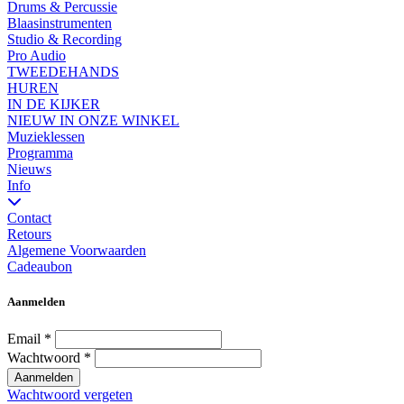
Drums & Percussie
Blaasinstrumenten
Studio & Recording
Pro Audio
TWEEDEHANDS
HUREN
IN DE KIJKER
NIEUW IN ONZE WINKEL
Muzieklessen
Programma
Nieuws
Info
Contact
Retours
Algemene Voorwaarden
Cadeaubon
Aanmelden
Email
*
Wachtwoord
*
Aanmelden
Wachtwoord vergeten