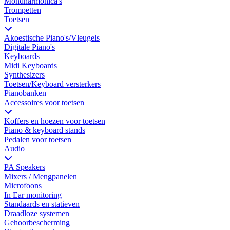
Mondharmonica's
Trompetten
Toetsen
Akoestische Piano's/Vleugels
Digitale Piano's
Keyboards
Midi Keyboards
Synthesizers
Toetsen/Keyboard versterkers
Pianobanken
Accessoires voor toetsen
Koffers en hoezen voor toetsen
Piano & keyboard stands
Pedalen voor toetsen
Audio
PA Speakers
Mixers / Mengpanelen
Microfoons
In Ear monitoring
Standaards en statieven
Draadloze systemen
Gehoorbescherming