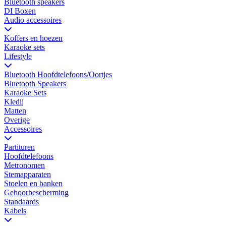
Bluetooth speakers
DI Boxen
Audio accessoires
Koffers en hoezen
Karaoke sets
Lifestyle
Bluetooth Hoofdtelefoons/Oortjes
Bluetooth Speakers
Karaoke Sets
Kledij
Matten
Overige
Accessoires
Partituren
Hoofdtelefoons
Metronomen
Stemapparaten
Stoelen en banken
Gehoorbescherming
Standaards
Kabels