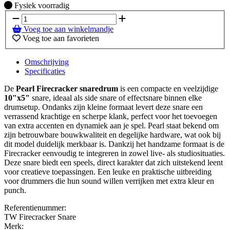
Fysiek voorradig
Fysiek voorradig
Voeg toe aan winkelmandje
Voeg toe aan favorieten
Omschrijving
Specificaties
De
Pearl Firecracker snaredrum
is een compacte en veelzijdige
10"x5"
snare, ideaal als side snare of effectsnare binnen elke
drumsetup. Ondanks zijn kleine formaat levert deze snare een
verrassend krachtige en scherpe klank, perfect voor het toevoegen
van extra accenten en dynamiek aan je spel. Pearl staat bekend om
zijn betrouwbare bouwkwaliteit en degelijke hardware, wat ook bij
dit model duidelijk merkbaar is. Dankzij het handzame formaat is de
Firecracker eenvoudig te integreren in zowel live- als studiosituaties.
Deze snare biedt een speels, direct karakter dat zich uitstekend leent
voor creatieve toepassingen. Een leuke en praktische uitbreiding
voor drummers die hun sound willen verrijken met extra kleur en
punch.
Referentienummer:
TW Firecracker Snare
Merk: