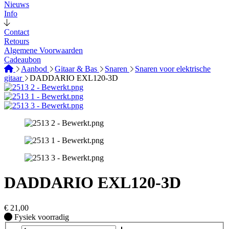
Nieuws
Info
Contact
Retours
Algemene Voorwaarden
Cadeaubon
Aanbod
Gitaar & Bas
Snaren
Snaren voor elektrische
gitaar
DADDARIO EXL120-3D
DADDARIO EXL120-3D
€
21,00
Fysiek voorradig
Fysiek voorradig