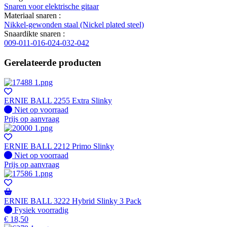
Snaren voor elektrische gitaar
Materiaal snaren :
Nikkel-gewonden staal (Nickel plated steel)
Snaardikte snaren :
009-011-016-024-032-042
Gerelateerde producten
ERNIE BALL 2255 Extra Slinky
Fysiek voorradig
Niet op voorraad
Prijs op aanvraag
ERNIE BALL 2212 Primo Slinky
Fysiek voorradig
Niet op voorraad
Prijs op aanvraag
ERNIE BALL 3222 Hybrid Slinky 3 Pack
Fysiek voorradig
Fysiek voorradig
€
18,50