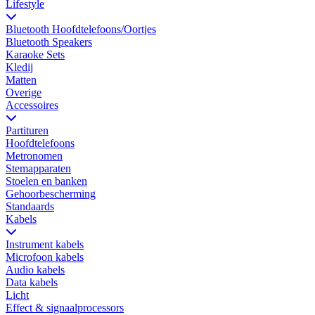
Lifestyle
Bluetooth Hoofdtelefoons/Oortjes
Bluetooth Speakers
Karaoke Sets
Kledij
Matten
Overige
Accessoires
Partituren
Hoofdtelefoons
Metronomen
Stemapparaten
Stoelen en banken
Gehoorbescherming
Standaards
Kabels
Instrument kabels
Microfoon kabels
Audio kabels
Data kabels
Licht
Effect & signaalprocessors