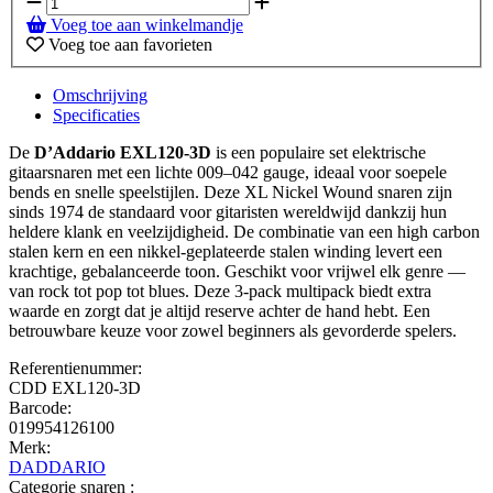
Voeg toe aan winkelmandje
Voeg toe aan favorieten
Omschrijving
Specificaties
De
D’Addario EXL120-3D
is een populaire set elektrische
gitaarsnaren met een lichte 009–042 gauge, ideaal voor soepele
bends en snelle speelstijlen. Deze XL Nickel Wound snaren zijn
sinds 1974 de standaard voor gitaristen wereldwijd dankzij hun
heldere klank en veelzijdigheid. De combinatie van een high carbon
stalen kern en een nikkel-geplateerde stalen winding levert een
krachtige, gebalanceerde toon. Geschikt voor vrijwel elk genre —
van rock tot pop tot blues. Deze 3-pack multipack biedt extra
waarde en zorgt dat je altijd reserve achter de hand hebt. Een
betrouwbare keuze voor zowel beginners als gevorderde spelers.
Referentienummer:
CDD EXL120-3D
Barcode:
019954126100
Merk:
DADDARIO
Categorie snaren :