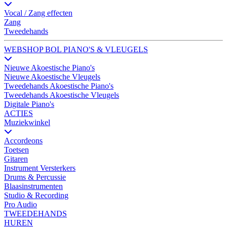
Vocal / Zang effecten
Zang
Tweedehands
WEBSHOP BOL PIANO'S & VLEUGELS
Nieuwe Akoestische Piano's
Nieuwe Akoestische Vleugels
Tweedehands Akoestische Piano's
Tweedehands Akoestische Vleugels
Digitale Piano's
ACTIES
Muziekwinkel
Accordeons
Toetsen
Gitaren
Instrument Versterkers
Drums & Percussie
Blaasinstrumenten
Studio & Recording
Pro Audio
TWEEDEHANDS
HUREN