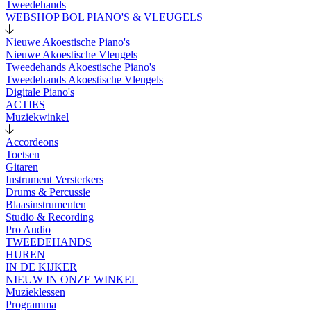
Tweedehands
WEBSHOP BOL PIANO'S & VLEUGELS
Nieuwe Akoestische Piano's
Nieuwe Akoestische Vleugels
Tweedehands Akoestische Piano's
Tweedehands Akoestische Vleugels
Digitale Piano's
ACTIES
Muziekwinkel
Accordeons
Toetsen
Gitaren
Instrument Versterkers
Drums & Percussie
Blaasinstrumenten
Studio & Recording
Pro Audio
TWEEDEHANDS
HUREN
IN DE KIJKER
NIEUW IN ONZE WINKEL
Muzieklessen
Programma