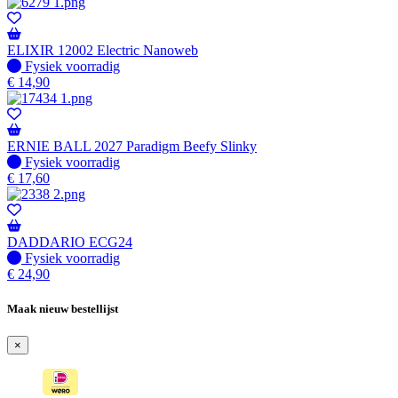
ELIXIR 12002 Electric Nanoweb
Fysiek voorradig
Fysiek voorradig
€
14,90
ERNIE BALL 2027 Paradigm Beefy Slinky
Fysiek voorradig
Fysiek voorradig
€
17,60
DADDARIO ECG24
Fysiek voorradig
Fysiek voorradig
€
24,90
Maak nieuw bestellijst
×