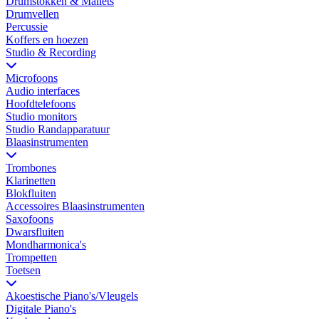
Drumstokken & Mallets
Drumvellen
Percussie
Koffers en hoezen
Studio & Recording
Microfoons
Audio interfaces
Hoofdtelefoons
Studio monitors
Studio Randapparatuur
Blaasinstrumenten
Trombones
Klarinetten
Blokfluiten
Accessoires Blaasinstrumenten
Saxofoons
Dwarsfluiten
Mondharmonica's
Trompetten
Toetsen
Akoestische Piano's/Vleugels
Digitale Piano's