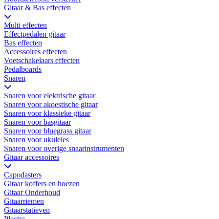
Gitaar & Bas effecten
Multi effecten
Effectpedalen gitaar
Bas effecten
Accessoires effecten
Voetschakelaars effecten
Pedalboards
Snaren
Snaren voor elektrische gitaar
Snaren voor akoestische gitaar
Snaren voor klassieke gitaar
Snaren voor basgitaar
Snaren voor bluegrass gitaar
Snaren voor ukuleles
Snaren voor overige snaarinstrumenten
Gitaar accessoires
Capodasters
Gitaar koffers en hoezen
Gitaar Onderhoud
Gitaarriemen
Gitaarstatieven
Plectra