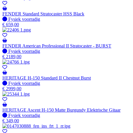
FENDER Standard Stratocaster HSS Black
Fysiek voorradig
Fysiek voorradig
€
659,00
FENDER American Professional II Stratocaster - BURST
Fysiek voorradig
Fysiek voorradig
€
2189,00
HERITAGE H-150 Standard II Chestnut Burst
Fysiek voorradig
Fysiek voorradig
€
2999,00
HERITAGE Ascent H-150 Matte Burgundy Elektrische Gitaar
Fysiek voorradig
Fysiek voorradig
€
349,00