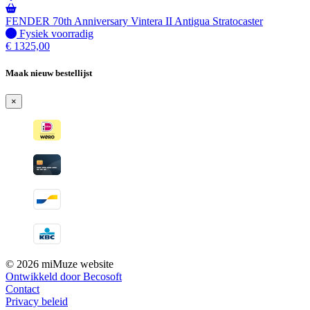
FENDER 70th Anniversary Vintera II Antigua Stratocaster
Fysiek voorradig
Fysiek voorradig
€
1325,00
Maak nieuw bestellijst
×
© 2026 miMuze website
Ontwikkeld door Becosoft
Contact
Privacy beleid