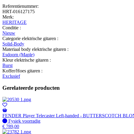
Referentienummer:
HRT-016127175
Merk:
HERITAGE
Conditie :
Nieuw
Categorie elektrische gitaren :
Solid-Body
Materiaal body elektrische gitaren :
Esdoorn (Maple)
Kleur elektrische gitaren :
Burst
Koffer/Hoes gitaren :
Exclusief
Gerelateerde producten
FENDER Player Telecaster Left-handed - BUTTERSCOTCH BL
Fysiek voorradig
Fysiek voorradig
€
789,00