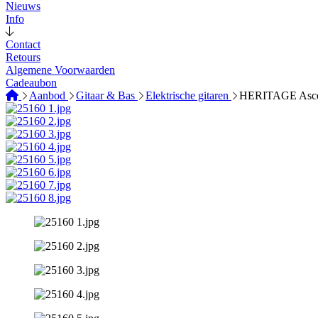
Nieuws
Info
Contact
Retours
Algemene Voorwaarden
Cadeaubon
Aanbod
Gitaar & Bas
Elektrische gitaren
HERITAGE Ascen