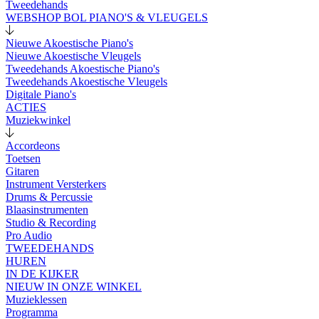
Tweedehands
WEBSHOP BOL PIANO'S & VLEUGELS
Nieuwe Akoestische Piano's
Nieuwe Akoestische Vleugels
Tweedehands Akoestische Piano's
Tweedehands Akoestische Vleugels
Digitale Piano's
ACTIES
Muziekwinkel
Accordeons
Toetsen
Gitaren
Instrument Versterkers
Drums & Percussie
Blaasinstrumenten
Studio & Recording
Pro Audio
TWEEDEHANDS
HUREN
IN DE KIJKER
NIEUW IN ONZE WINKEL
Muzieklessen
Programma