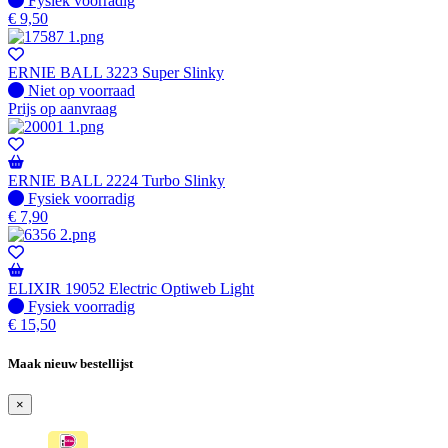
Fysiek voorradig
€
9,50
ERNIE BALL 3223 Super Slinky
Fysiek voorradig
Niet op voorraad
Prijs op aanvraag
ERNIE BALL 2224 Turbo Slinky
Fysiek voorradig
Fysiek voorradig
€
7,90
ELIXIR 19052 Electric Optiweb Light
Fysiek voorradig
Fysiek voorradig
€
15,50
Maak nieuw bestellijst
×