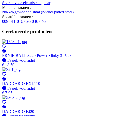
Snaren voor elektrische gitaar
Materiaal snaren :
Nikkel-gewonden staal (Nickel plated steel)
Snaardikte snaren :
009-011-016-026-036-046
Gerelateerde producten
ERNIE BALL 3220 Power Slinky 3-Pack
Fysiek voorradig
Fysiek voorradig
€
18,50
DADDARIO EXL110
Fysiek voorradig
Fysiek voorradig
€
7,95
DADDARIO EJ20
Fysiek voorradig