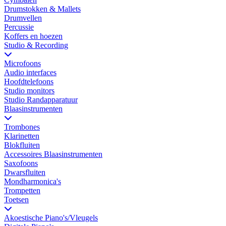
Drumstokken & Mallets
Drumvellen
Percussie
Koffers en hoezen
Studio & Recording
Microfoons
Audio interfaces
Hoofdtelefoons
Studio monitors
Studio Randapparatuur
Blaasinstrumenten
Trombones
Klarinetten
Blokfluiten
Accessoires Blaasinstrumenten
Saxofoons
Dwarsfluiten
Mondharmonica's
Trompetten
Toetsen
Akoestische Piano's/Vleugels