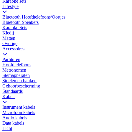
Karaoke sets
Lifestyle
Bluetooth Hoofdtelefoons/Oortjes
Bluetooth Speakers
Karaoke Sets
Kledij
Matten
Overige
Accessoires
Partituren
Hoofdtelefoons
Metronomen
Stemapparaten
Stoelen en banken
Gehoorbescherming
Standaards
Kabels
Instrument kabels
Microfoon kabels
Audio kabels
Data kabels
Licht