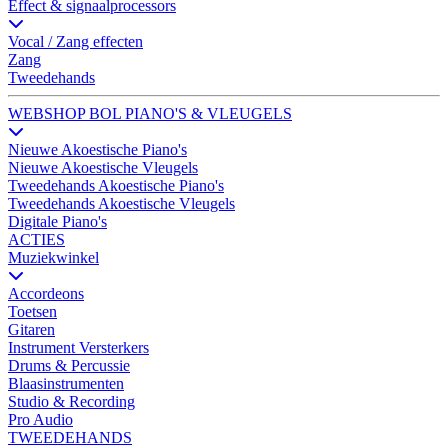
Effect & signaalprocessors
Vocal / Zang effecten
Zang
Tweedehands
WEBSHOP BOL PIANO'S & VLEUGELS
Nieuwe Akoestische Piano's
Nieuwe Akoestische Vleugels
Tweedehands Akoestische Piano's
Tweedehands Akoestische Vleugels
Digitale Piano's
ACTIES
Muziekwinkel
Accordeons
Toetsen
Gitaren
Instrument Versterkers
Drums & Percussie
Blaasinstrumenten
Studio & Recording
Pro Audio
TWEEDEHANDS