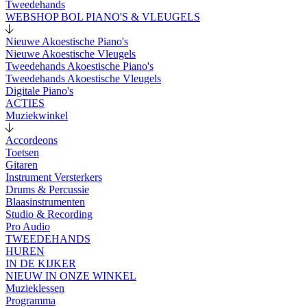
Tweedehands
WEBSHOP BOL PIANO'S & VLEUGELS
Nieuwe Akoestische Piano's
Nieuwe Akoestische Vleugels
Tweedehands Akoestische Piano's
Tweedehands Akoestische Vleugels
Digitale Piano's
ACTIES
Muziekwinkel
Accordeons
Toetsen
Gitaren
Instrument Versterkers
Drums & Percussie
Blaasinstrumenten
Studio & Recording
Pro Audio
TWEEDEHANDS
HUREN
IN DE KIJKER
NIEUW IN ONZE WINKEL
Muzieklessen
Programma