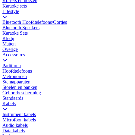
Koffers en hoezen
Karaoke sets
Lifestyle
Bluetooth Hoofdtelefoons/Oortjes
Bluetooth Speakers
Karaoke Sets
Kledij
Matten
Overige
Accessoires
Partituren
Hoofdtelefoons
Metronomen
Stemapparaten
Stoelen en banken
Gehoorbescherming
Standaards
Kabels
Instrument kabels
Microfoon kabels
Audio kabels
Data kabels