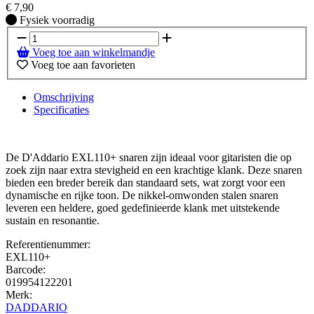
€
7,90
Fysiek voorradig
Fysiek voorradig
Voeg toe aan winkelmandje
Voeg toe aan favorieten
Omschrijving
Specificaties
De D'Addario EXL110+ snaren zijn ideaal voor gitaristen die op
zoek zijn naar extra stevigheid en een krachtige klank. Deze snaren
bieden een breder bereik dan standaard sets, wat zorgt voor een
dynamische en rijke toon. De nikkel-omwonden stalen snaren
leveren een heldere, goed gedefinieerde klank met uitstekende
sustain en resonantie.
Referentienummer:
EXL110+
Barcode:
019954122201
Merk:
DADDARIO