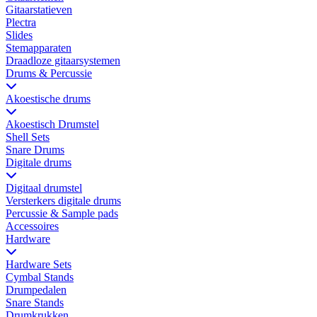
Gitaarstatieven
Plectra
Slides
Stemapparaten
Draadloze gitaarsystemen
Drums & Percussie
Akoestische drums
Akoestisch Drumstel
Shell Sets
Snare Drums
Digitale drums
Digitaal drumstel
Versterkers digitale drums
Percussie & Sample pads
Accessoires
Hardware
Hardware Sets
Cymbal Stands
Drumpedalen
Snare Stands
Drumkrukken