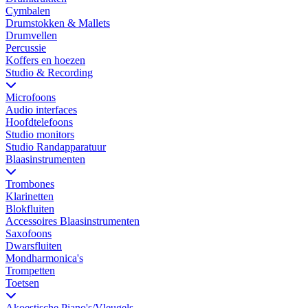
Cymbalen
Drumstokken & Mallets
Drumvellen
Percussie
Koffers en hoezen
Studio & Recording
Microfoons
Audio interfaces
Hoofdtelefoons
Studio monitors
Studio Randapparatuur
Blaasinstrumenten
Trombones
Klarinetten
Blokfluiten
Accessoires Blaasinstrumenten
Saxofoons
Dwarsfluiten
Mondharmonica's
Trompetten
Toetsen
Akoestische Piano's/Vleugels