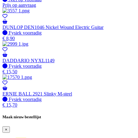
Prijs op aanvraag
DUNLOP DEN1046 Nickel Wound Electric Guitar
Fysiek voorradig
Fysiek voorradig
€
8,90
DADDARIO NYXL1149
Fysiek voorradig
Fysiek voorradig
€
15,50
ERNIE BALL 2921 Slinky M-steel
Fysiek voorradig
Fysiek voorradig
€
15,70
Maak nieuw bestellijst
×