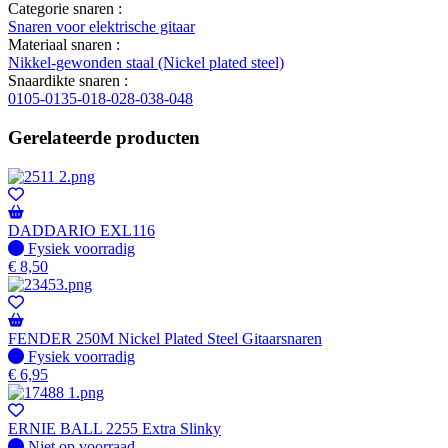
Categorie snaren :
Snaren voor elektrische gitaar
Materiaal snaren :
Nikkel-gewonden staal (Nickel plated steel)
Snaardikte snaren :
0105-0135-018-028-038-048
Gerelateerde producten
DADDARIO EXL116
Fysiek voorradig
Fysiek voorradig
€
8,50
FENDER 250M Nickel Plated Steel Gitaarsnaren
Fysiek voorradig
Fysiek voorradig
€
6,95
ERNIE BALL 2255 Extra Slinky
Fysiek voorradig
Niet op voorraad