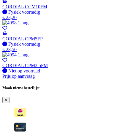
CORDIAL CCM10FM
Fysiek voorradig
Fysiek voorradig
€
23,20
CORDIAL CPM5FP
Fysiek voorradig
Fysiek voorradig
€
28,50
CORDIAL CPM2.5FM
Fysiek voorradig
Niet op voorraad
Prijs op aanvraag
Maak nieuw bestellijst
×