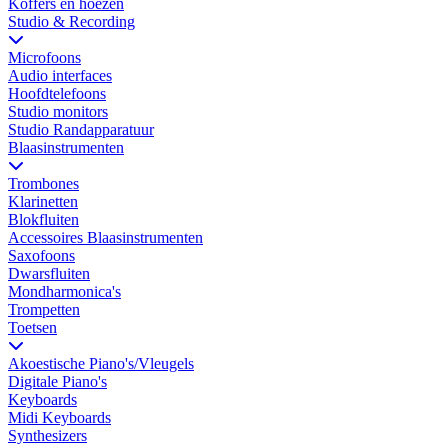
Koffers en hoezen
Studio & Recording
Microfoons
Audio interfaces
Hoofdtelefoons
Studio monitors
Studio Randapparatuur
Blaasinstrumenten
Trombones
Klarinetten
Blokfluiten
Accessoires Blaasinstrumenten
Saxofoons
Dwarsfluiten
Mondharmonica's
Trompetten
Toetsen
Akoestische Piano's/Vleugels
Digitale Piano's
Keyboards
Midi Keyboards
Synthesizers