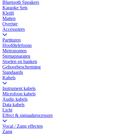
Bluetooth Speakers
Karaoke Sets
Kledij
Matten
Overige
Accessoires
Partituren
Hoofdtelefoons
Metronomen
Stemapparaten
Stoelen en banken
Gehoorbescherming
Standaards
Kabels
Instrument kabels
Microfoon kabels
Audio kabels
Data kabels
Licht
Effect & signaalprocessors
Vocal / Zang effecten
Zang