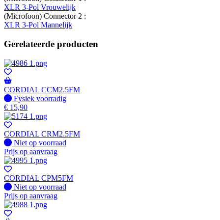
XLR 3-Pol Vrouwelijk
(Microfoon) Connector 2 :
XLR 3-Pol Mannelijk
Gerelateerde producten
CORDIAL CCM2.5FM
Fysiek voorradig
Fysiek voorradig
€
15,90
CORDIAL CRM2.5FM
Fysiek voorradig
Niet op voorraad
Prijs op aanvraag
CORDIAL CPM5FM
Fysiek voorradig
Niet op voorraad
Prijs op aanvraag