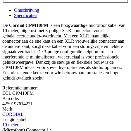
Omschrijving
Specificaties
De
Cordial CPM10FM
is een hoogwaardige microfoonkabel van
10 meter, uitgerust met 3-polige XLR connectors voor
gebalanceerde audio-overdracht. Met een XLR mannelijke
connector aan de ene kant en een XLR vrouwelijke connector aan
de andere kant, zorgt deze kabel voor een storingsvrije en heldere
signaaloverdracht. De 3-polige configuratie helpt om ruis en
interferentie te minimaliseren, wat cruciaal is voor professionele
geluidsweergave. Dankzij de stevige en flexibele bouw is de
CPM10FM ideaal voor zowel live-optredens als studio-opnames.
Een uitstekende keuze voor wie betrouwbare prestaties en hoge
geluidskwaliteit zoekt.
Referentienummer:
ECL CPM10FM
Barcode:
4250197614221
Merk:
CORDIAL
Lengte kabel :
10 meter
(Microfoon) Connector 1 :