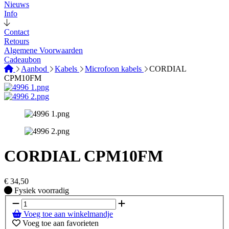
Nieuws
Info
Contact
Retours
Algemene Voorwaarden
Cadeaubon
Aanbod
Kabels
Microfoon kabels
CORDIAL
CPM10FM
CORDIAL CPM10FM
€
34,50
Fysiek voorradig
Fysiek voorradig
Voeg toe aan winkelmandje
Voeg toe aan favorieten