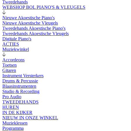
Tweedehands
WEBSHOP BOL PIANO'S & VLEUGELS
Nieuwe Akoestische Piano's
Nieuwe Akoestische Vleugels
Tweedehands Akoestische Piano's
Tweedehands Akoestische Vleugels
Digitale Piano's
ACTIES
Muziekwinkel
Accordeons
Toetsen
Gitaren
Instrument Versterkers
Drums & Percussie
Blaasinstrumenten
Studio & Recording
Pro Audio
TWEEDEHANDS
HUREN
IN DE KIJKER
NIEUW IN ONZE WINKEL
Muzieklessen
Programma