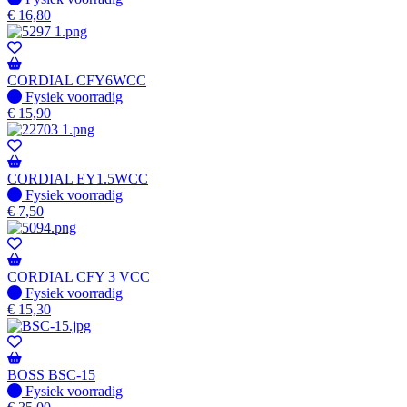
€
16,80
CORDIAL CFY6WCC
Fysiek voorradig
Fysiek voorradig
€
15,90
CORDIAL EY1.5WCC
Fysiek voorradig
Fysiek voorradig
€
7,50
CORDIAL CFY 3 VCC
Fysiek voorradig
Fysiek voorradig
€
15,30
BOSS BSC-15
Fysiek voorradig
Fysiek voorradig