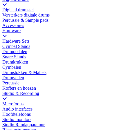
Digitaal drumstel
Versterkers digitale drums
Percussie & Sample pads
Accessoires
Hardware
Hardware Sets
Cymbal Stands
Drumpedalen
Snare Stands
Drumkrukken
Cymbalen
Drumstokken & Mallets
Drumvellen
Percussie
Koffers en hoezen
Studio & Recording
Microfoons
Audio interfaces
Hoofdtelefoons
Studio monitors
Studio Randapparatuur
Blaasinstrumenten