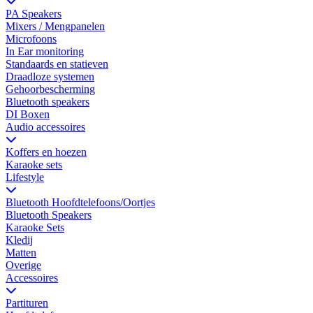
PA Speakers
Mixers / Mengpanelen
Microfoons
In Ear monitoring
Standaards en statieven
Draadloze systemen
Gehoorbescherming
Bluetooth speakers
DI Boxen
Audio accessoires
Koffers en hoezen
Karaoke sets
Lifestyle
Bluetooth Hoofdtelefoons/Oortjes
Bluetooth Speakers
Karaoke Sets
Kledij
Matten
Overige
Accessoires
Partituren