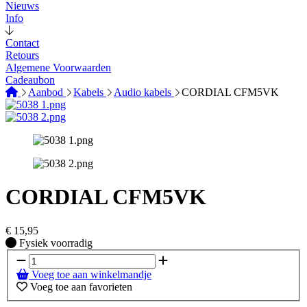
Nieuws
Info
Contact
Retours
Algemene Voorwaarden
Cadeaubon
Aanbod
Kabels
Audio kabels
CORDIAL CFM5VK
CORDIAL CFM5VK
€
15,95
Fysiek voorradig
Fysiek voorradig
Voeg toe aan winkelmandje
Voeg toe aan favorieten