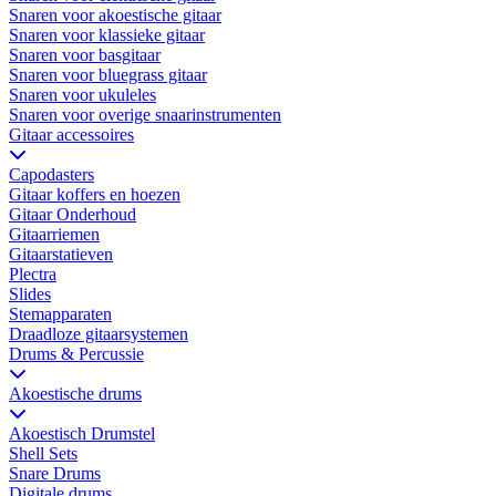
Snaren voor akoestische gitaar
Snaren voor klassieke gitaar
Snaren voor basgitaar
Snaren voor bluegrass gitaar
Snaren voor ukuleles
Snaren voor overige snaarinstrumenten
Gitaar accessoires
Capodasters
Gitaar koffers en hoezen
Gitaar Onderhoud
Gitaarriemen
Gitaarstatieven
Plectra
Slides
Stemapparaten
Draadloze gitaarsystemen
Drums & Percussie
Akoestische drums
Akoestisch Drumstel
Shell Sets
Snare Drums
Digitale drums