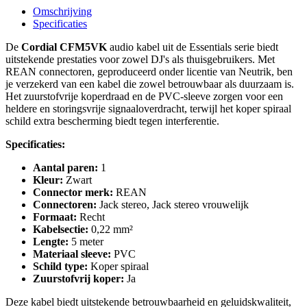
Omschrijving
Specificaties
De
Cordial CFM5VK
audio kabel uit de Essentials serie biedt
uitstekende prestaties voor zowel DJ's als thuisgebruikers. Met
REAN connectoren, geproduceerd onder licentie van Neutrik, ben
je verzekerd van een kabel die zowel betrouwbaar als duurzaam is.
Het zuurstofvrije koperdraad en de PVC-sleeve zorgen voor een
heldere en storingsvrije signaaloverdracht, terwijl het koper spiraal
schild extra bescherming biedt tegen interferentie.
Specificaties:
Aantal paren:
1
Kleur:
Zwart
Connector merk:
REAN
Connectoren:
Jack stereo, Jack stereo vrouwelijk
Formaat:
Recht
Kabelsectie:
0,22 mm²
Lengte:
5 meter
Materiaal sleeve:
PVC
Schild type:
Koper spiraal
Zuurstofvrij koper:
Ja
Deze kabel biedt uitstekende betrouwbaarheid en geluidskwaliteit,