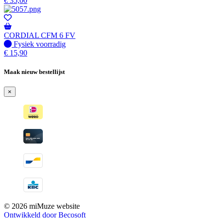
€
35,00
CORDIAL CFM 6 FV
Fysiek voorradig
Fysiek voorradig
€
15,90
Maak nieuw bestellijst
×
© 2026 miMuze website
Ontwikkeld door Becosoft