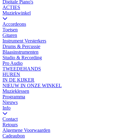
Digitale Piano's
ACTIES
Muziekwinkel
Accordeons
Toetsen
Gitaren
Instrument Versterkers
Drums & Percussie
Blaasinstrumenten
Studio & Recording
Pro Audio
TWEEDEHANDS
HUREN
IN DE KIJKER
NIEUW IN ONZE WINKEL
Muzieklessen
Programma
Nieuws
Info
Contact
Retours
Algemene Voorwaarden
Cadeaubon