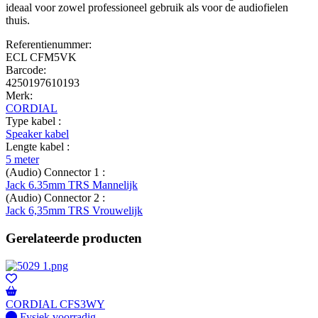
ideaal voor zowel professioneel gebruik als voor de audiofielen
thuis.
Referentienummer:
ECL CFM5VK
Barcode:
4250197610193
Merk:
CORDIAL
Type kabel :
Speaker kabel
Lengte kabel :
5 meter
(Audio) Connector 1 :
Jack 6.35mm TRS Mannelijk
(Audio) Connector 2 :
Jack 6,35mm TRS Vrouwelijk
Gerelateerde producten
CORDIAL CFS3WY
Fysiek voorradig
Fysiek voorradig