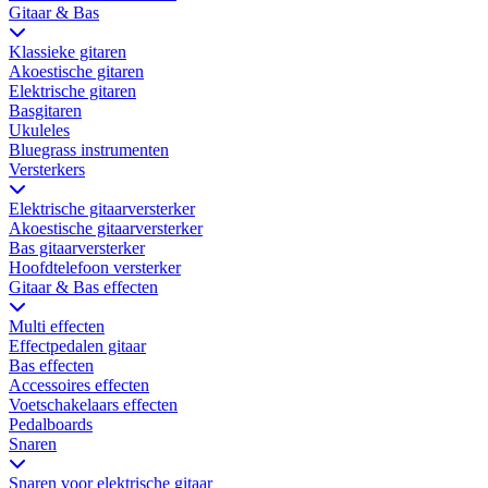
Gitaar & Bas
Klassieke gitaren
Akoestische gitaren
Elektrische gitaren
Basgitaren
Ukuleles
Bluegrass instrumenten
Versterkers
Elektrische gitaarversterker
Akoestische gitaarversterker
Bas gitaarversterker
Hoofdtelefoon versterker
Gitaar & Bas effecten
Multi effecten
Effectpedalen gitaar
Bas effecten
Accessoires effecten
Voetschakelaars effecten
Pedalboards
Snaren
Snaren voor elektrische gitaar