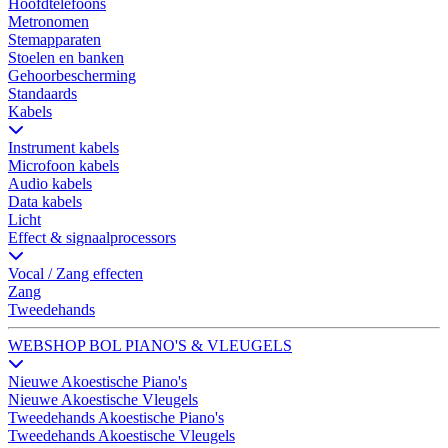
Hoofdtelefoons
Metronomen
Stemapparaten
Stoelen en banken
Gehoorbescherming
Standaards
Kabels
Instrument kabels
Microfoon kabels
Audio kabels
Data kabels
Licht
Effect & signaalprocessors
Vocal / Zang effecten
Zang
Tweedehands
WEBSHOP BOL PIANO'S & VLEUGELS
Nieuwe Akoestische Piano's
Nieuwe Akoestische Vleugels
Tweedehands Akoestische Piano's
Tweedehands Akoestische Vleugels