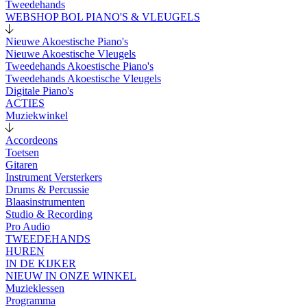
Tweedehands
WEBSHOP BOL PIANO'S & VLEUGELS
Nieuwe Akoestische Piano's
Nieuwe Akoestische Vleugels
Tweedehands Akoestische Piano's
Tweedehands Akoestische Vleugels
Digitale Piano's
ACTIES
Muziekwinkel
Accordeons
Toetsen
Gitaren
Instrument Versterkers
Drums & Percussie
Blaasinstrumenten
Studio & Recording
Pro Audio
TWEEDEHANDS
HUREN
IN DE KIJKER
NIEUW IN ONZE WINKEL
Muzieklessen
Programma