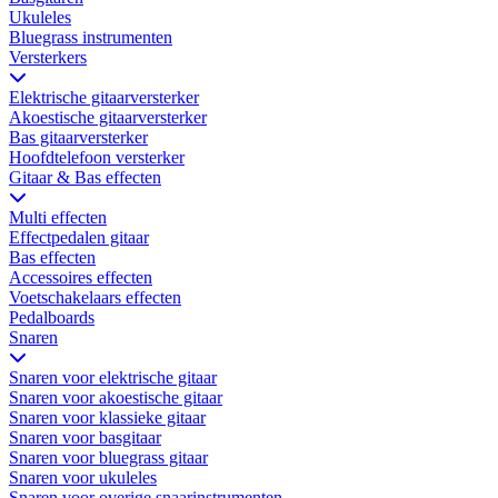
Ukuleles
Bluegrass instrumenten
Versterkers
Elektrische gitaarversterker
Akoestische gitaarversterker
Bas gitaarversterker
Hoofdtelefoon versterker
Gitaar & Bas effecten
Multi effecten
Effectpedalen gitaar
Bas effecten
Accessoires effecten
Voetschakelaars effecten
Pedalboards
Snaren
Snaren voor elektrische gitaar
Snaren voor akoestische gitaar
Snaren voor klassieke gitaar
Snaren voor basgitaar
Snaren voor bluegrass gitaar
Snaren voor ukuleles
Snaren voor overige snaarinstrumenten