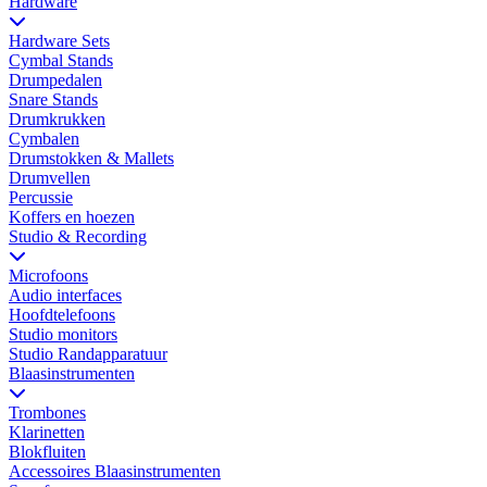
Hardware
Hardware Sets
Cymbal Stands
Drumpedalen
Snare Stands
Drumkrukken
Cymbalen
Drumstokken & Mallets
Drumvellen
Percussie
Koffers en hoezen
Studio & Recording
Microfoons
Audio interfaces
Hoofdtelefoons
Studio monitors
Studio Randapparatuur
Blaasinstrumenten
Trombones
Klarinetten
Blokfluiten
Accessoires Blaasinstrumenten