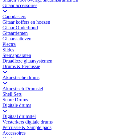
Gitaar accessoires
Capodasters
Gitaar koffers en hoezen
Gitaar Onderhoud
Gitaarriemen
Gitaarstatieven
Plectra
Slides
Stemapparaten
Draadloze gitaarsystemen
Drums & Percussie
Akoestische drums
Akoestisch Drumstel
Shell Sets
Snare Drums
Digitale drums
Digitaal drumstel
Versterkers digitale drums
Percussie & Sample pads
Accessoires