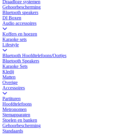
Draadloze systemen
Gehoorbescherming
Bluetooth speakers
DI Boxen
Audio accessoires
Koffers en hoezen
Karaoke sets
Lifestyle
Bluetooth Hoofdtelefoons/Oortjes
Bluetooth Speakers
Karaoke Sets
Kledij
Matten
Overige
Accessoires
Partituren
Hoofdtelefoons
Metronomen
Stemapparaten
Stoelen en banken
Gehoorbescherming
Standaards