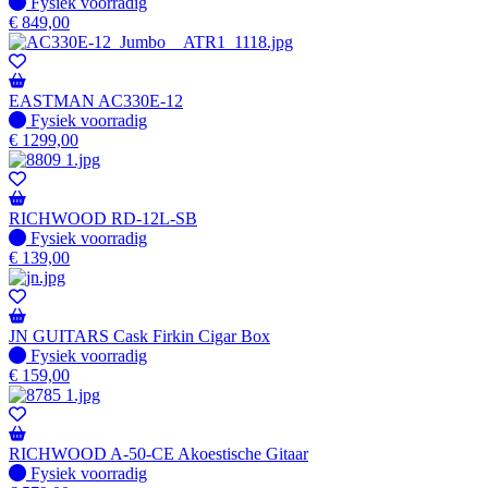
Fysiek voorradig
Fysiek voorradig
€
849,00
EASTMAN AC330E-12
Fysiek voorradig
Fysiek voorradig
€
1299,00
RICHWOOD RD-12L-SB
Fysiek voorradig
Fysiek voorradig
€
139,00
JN GUITARS Cask Firkin Cigar Box
Fysiek voorradig
Fysiek voorradig
€
159,00
RICHWOOD A-50-CE Akoestische Gitaar
Fysiek voorradig
Fysiek voorradig