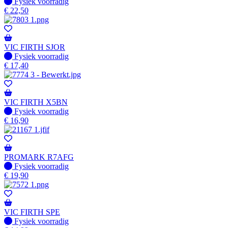
Fysiek voorradig
Fysiek voorradig
€
22,50
VIC FIRTH SJOR
Fysiek voorradig
Fysiek voorradig
€
17,40
VIC FIRTH X5BN
Fysiek voorradig
Fysiek voorradig
€
16,90
PROMARK R7AFG
Fysiek voorradig
Fysiek voorradig
€
19,90
VIC FIRTH SPE
Fysiek voorradig
Fysiek voorradig