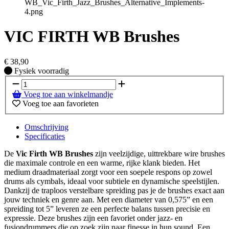
VIC FIRTH WB Brushes
€
38,90
Fysiek voorradig
Fysiek voorradig
Voeg toe aan winkelmandje
Voeg toe aan favorieten
Omschrijving
Specificaties
De
Vic Firth WB Brushes
zijn veelzijdige, uittrekbare wire brushes
die maximale controle en een warme, rijke klank bieden. Het
medium draadmateriaal zorgt voor een soepele respons op zowel
drums als cymbals, ideaal voor subtiele en dynamische speelstijlen.
Dankzij de traploos verstelbare spreiding pas je de brushes exact aan
jouw techniek en genre aan. Met een diameter van 0,575” en een
spreiding tot 5” leveren ze een perfecte balans tussen precisie en
expressie. Deze brushes zijn een favoriet onder jazz- en
fusiondrummers die op zoek zijn naar finesse in hun sound. Een