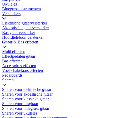
Ukuleles
Bluegrass instrumenten
Versterkers
Elektrische gitaarversterker
Akoestische gitaarversterker
Bas gitaarversterker
Hoofdtelefoon versterker
Gitaar & Bas effecten
Multi effecten
Effectpedalen gitaar
Bas effecten
Accessoires effecten
Voetschakelaars effecten
Pedalboards
Snaren
Snaren voor elektrische gitaar
Snaren voor akoestische gitaar
Snaren voor klassieke gitaar
Snaren voor basgitaar
Snaren voor bluegrass gitaar
Snaren voor ukuleles
Snaren voor overige snaarinstrumenten