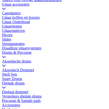
Gitaar accessoires
Capodasters
Gitaar koffers en hoezen
Gitaar Onderhoud
Gitaarriemen
Gitaarstatieven
Plectra
Slides
Stemapparaten
Draadloze gitaarsystemen
Drums & Percussie
Akoestische drums
Akoestisch Drumstel
Shell Sets
Snare Drums
Digitale drums
Digitaal drumstel
Versterkers digitale drums
Percussie & Sample pads
Accessoires