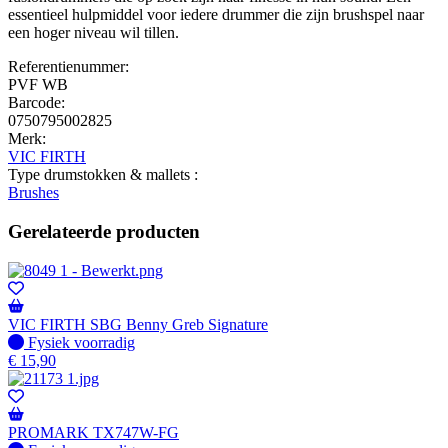
essentieel hulpmiddel voor iedere drummer die zijn brushspel naar
een hoger niveau wil tillen.
Referentienummer:
PVF WB
Barcode:
0750795002825
Merk:
VIC FIRTH
Type drumstokken & mallets :
Brushes
Gerelateerde producten
VIC FIRTH SBG Benny Greb Signature
Fysiek voorradig
Fysiek voorradig
€
15,90
PROMARK TX747W-FG