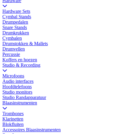
Hardware
Hardware Sets
Cymbal Stands
Drumpedalen
Snare Stands
Drumkrukken
Cymbalen
Drumstokken & Mallets
Drumvellen
Percussie
Koffers en hoezen
Studio & Recording
Microfoons
Audio interfaces
Hoofdtelefoons
Studio monitors
Studio Randapparatuur
Blaasinstrumenten
Trombones
Klarinetten
Blokfluiten
Accessoires Blaasinstrumenten