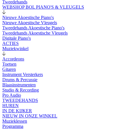
Tweedehands
WEBSHOP BOL PIANO'S & VLEUGELS
Nieuwe Akoestische Piano's
Nieuwe Akoestische Vleugels
Tweedehands Akoestische Piano's
Tweedehands Akoestische Vleugels
Digitale Piano's
ACTIES
Muziekwinkel
Accordeons
Toetsen
Gitaren
Instrument Versterkers
Drums & Percussie
Blaasinstrumenten
Studio & Recording
Pro Audio
TWEEDEHANDS
HUREN
IN DE KIJKER
NIEUW IN ONZE WINKEL
Muzieklessen
Programma