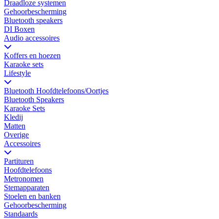
Draadloze systemen
Gehoorbescherming
Bluetooth speakers
DI Boxen
Audio accessoires
Koffers en hoezen
Karaoke sets
Lifestyle
Bluetooth Hoofdtelefoons/Oortjes
Bluetooth Speakers
Karaoke Sets
Kledij
Matten
Overige
Accessoires
Partituren
Hoofdtelefoons
Metronomen
Stemapparaten
Stoelen en banken
Gehoorbescherming
Standaards