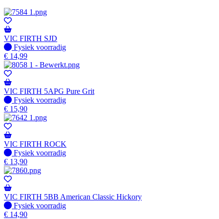
VIC FIRTH SJD
Fysiek voorradig
Fysiek voorradig
€
14,99
VIC FIRTH 5APG Pure Grit
Fysiek voorradig
Fysiek voorradig
€
15,90
VIC FIRTH ROCK
Fysiek voorradig
Fysiek voorradig
€
13,90
VIC FIRTH 5BB American Classic Hickory
Fysiek voorradig
Fysiek voorradig
€
14,90