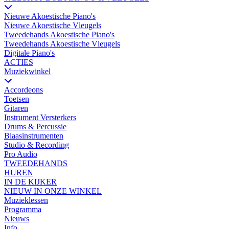
Nieuwe Akoestische Piano's
Nieuwe Akoestische Vleugels
Tweedehands Akoestische Piano's
Tweedehands Akoestische Vleugels
Digitale Piano's
ACTIES
Muziekwinkel
Accordeons
Toetsen
Gitaren
Instrument Versterkers
Drums & Percussie
Blaasinstrumenten
Studio & Recording
Pro Audio
TWEEDEHANDS
HUREN
IN DE KIJKER
NIEUW IN ONZE WINKEL
Muzieklessen
Programma
Nieuws
Info