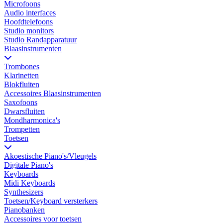
Microfoons
Audio interfaces
Hoofdtelefoons
Studio monitors
Studio Randapparatuur
Blaasinstrumenten
Trombones
Klarinetten
Blokfluiten
Accessoires Blaasinstrumenten
Saxofoons
Dwarsfluiten
Mondharmonica's
Trompetten
Toetsen
Akoestische Piano's/Vleugels
Digitale Piano's
Keyboards
Midi Keyboards
Synthesizers
Toetsen/Keyboard versterkers
Pianobanken
Accessoires voor toetsen