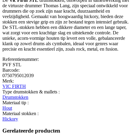
De
Vic Firth STL
drumstokken, ontworpen in samenwerking met
de virtuoze drummer Thomas Lang, zijn speciaal ontwikkeld voor
drummers die op zoek zijn naar kracht, duurzaamheid en
veelzijdigheid. Gemaakt van hoogwaardig hickory, bieden deze
stokken een stevige grip en zijn ze bestand tegen intensief gebruik.
De STL-stokken hebben een dikkere diameter en een lange taper,
wat zorgt voor een krachtige slag en uitstekende controle. De
unieke, acorn-vormige houten tip levert een volle, gebalanceerde
klank op zowel drums als cymbalen, ideaal voor genres waar
precisie en kracht essentieel zijn, zoals rock, metal, en fusion.
Referentienummer:
PVF STL
Barcode:
0750795012039
Merk:
VIC FIRTH
Type drumstokken & mallets :
Drumstokken
Materiaal tip :
Hout
Materiaal stokken :
Hickory
Gerelateerde producten