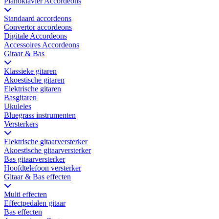
Pianoklavier Accordeons
Standaard accordeons
Convertor accordeons
Digitale Accordeons
Accessoires Accordeons
Gitaar & Bas
Klassieke gitaren
Akoestische gitaren
Elektrische gitaren
Basgitaren
Ukuleles
Bluegrass instrumenten
Versterkers
Elektrische gitaarversterker
Akoestische gitaarversterker
Bas gitaarversterker
Hoofdtelefoon versterker
Gitaar & Bas effecten
Multi effecten
Effectpedalen gitaar
Bas effecten