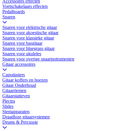
Accessoires effecten
Voetschakelaars effecten
Pedalboards
Snaren
Snaren voor elektrische gitaar
Snaren voor akoestische gitaar
Snaren voor klassieke gitaar
Snaren voor basgitaar
Snaren voor bluegrass gitaar
Snaren voor ukuleles
Snaren voor overige snaarinstrumenten
Gitaar accessoires
Capodasters
Gitaar koffers en hoezen
Gitaar Onderhoud
Gitaarriemen
Gitaarstatieven
Plectra
Slides
Stemapparaten
Draadloze gitaarsystemen
Drums & Percussie