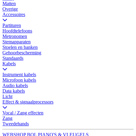
Matten
Overige
Accessoires
Partituren
Hoofdtelefoons
Metronomen
Stemapparaten
Stoelen en banken
Gehoorbescherming
Standaards
Kabels
Instrument kabels
Microfoon kabels
Audio kabels
Data kabels
Licht
Effect & signaalprocessors
Vocal / Zang effecten
Zang
Tweedehands
WEBSHOP BOL PIANO'S & VLEUGELS