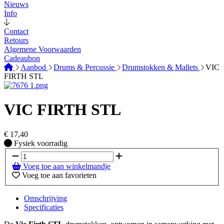
Nieuws
Info
Contact
Retours
Algemene Voorwaarden
Cadeaubon
Aanbod
Drums & Percussie
Drumstokken & Mallets
VIC
FIRTH STL
VIC FIRTH STL
€
17,40
Fysiek voorradig
Fysiek voorradig
Voeg toe aan winkelmandje
Voeg toe aan favorieten
Omschrijving
Specificaties