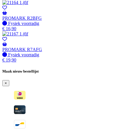
PROMARK R2BFG
Fysiek voorradig
Fysiek voorradig
€
16,90
PROMARK R7AFG
Fysiek voorradig
Fysiek voorradig
€
19,90
Maak nieuw bestellijst
×