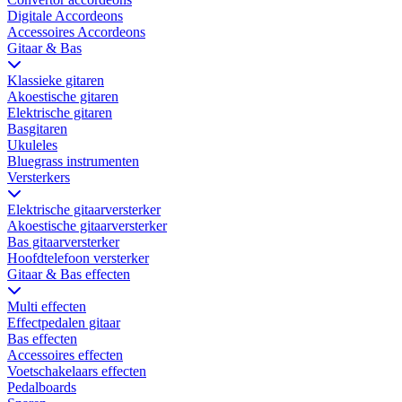
Digitale Accordeons
Accessoires Accordeons
Gitaar & Bas
Klassieke gitaren
Akoestische gitaren
Elektrische gitaren
Basgitaren
Ukuleles
Bluegrass instrumenten
Versterkers
Elektrische gitaarversterker
Akoestische gitaarversterker
Bas gitaarversterker
Hoofdtelefoon versterker
Gitaar & Bas effecten
Multi effecten
Effectpedalen gitaar
Bas effecten
Accessoires effecten
Voetschakelaars effecten
Pedalboards