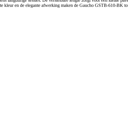
tijdens langdurige sessies. De verstelbare lengte zorgt voor een ideale pa
rte kleur en de elegante afwerking maken de Gaucho GSTB-610-BK tot e