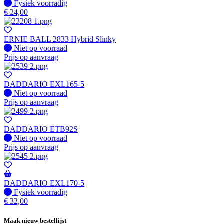
Fysiek voorradig
Fysiek voorradig
€
24,00
ERNIE BALL 2833 Hybrid Slinky
Fysiek voorradig
Niet op voorraad
Prijs op aanvraag
DADDARIO EXL165-5
Fysiek voorradig
Niet op voorraad
Prijs op aanvraag
DADDARIO ETB92S
Fysiek voorradig
Niet op voorraad
Prijs op aanvraag
DADDARIO EXL170-5
Fysiek voorradig
Fysiek voorradig
€
32,00
Maak nieuw bestellijst