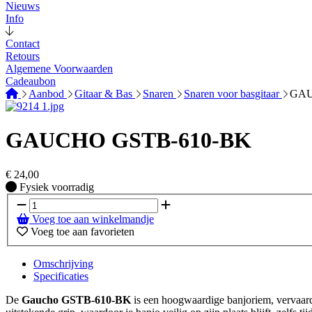
Nieuws
Info
Contact
Retours
Algemene Voorwaarden
Cadeaubon
Aanbod
Gitaar & Bas
Snaren
Snaren voor basgitaar
GAU
GAUCHO GSTB-610-BK
€
24,00
Fysiek voorradig
Fysiek voorradig
Voeg toe aan winkelmandje
Voeg toe aan favorieten
Omschrijving
Specificaties
De
Gaucho GSTB-610-BK
is een hoogwaardige banjoriem, vervaard