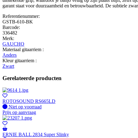
uitstekende grip, waardoor je banjo veilig op zijn plaats blijft, zelfs 
garant staat voor duurzaamheid en betrouwbaarheid. De subtiele zwa
Referentienummer:
GSTB-610-BK
Barcode:
336482
Merk:
GAUCHO
Materiaal gitaarriem :
Anders
Kleur gitaarriem :
Zwart
Gerelateerde producten
ROTOSOUND RS665LD
Fysiek voorradig
Niet op voorraad
Prijs op aanvraag
ERNIE BALL 2834 Super Slinky