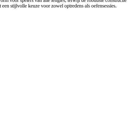
svorm voor spelers van alle lengtes, terwijl de robuuste constructie
en stijlvolle keuze voor zowel optredens als oefensessies.