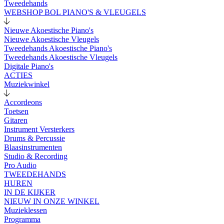
Tweedehands
WEBSHOP BOL PIANO'S & VLEUGELS
Nieuwe Akoestische Piano's
Nieuwe Akoestische Vleugels
Tweedehands Akoestische Piano's
Tweedehands Akoestische Vleugels
Digitale Piano's
ACTIES
Muziekwinkel
Accordeons
Toetsen
Gitaren
Instrument Versterkers
Drums & Percussie
Blaasinstrumenten
Studio & Recording
Pro Audio
TWEEDEHANDS
HUREN
IN DE KIJKER
NIEUW IN ONZE WINKEL
Muzieklessen
Programma