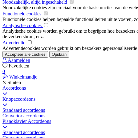
Noodzakelijk, altijd ingeschakeld
Noodzakelijke cookies zijn cruciaal voor de basisfuncties van de web
Functionele cookies
Functionele cookies helpen bepaalde functionaliteiten uit te voeren, 
Analytische cookies
Analytische cookies worden gebruikt om te begrijpen hoe bezoekers om
de verkeersbron, enz.
Advertentie
Advertentiecookies worden gebruikt om bezoekers gepersonaliseerde ad
Accepteer alle cookies
Opslaan
Aanmelden
Favorieten
0
Winkelmandje
Sluiten
Accordeons
Knopaccordeons
Standaard accordeons
Convertor accordeons
Pianoklavier Accordeons
Standaard accordeons
Convertor accordeons