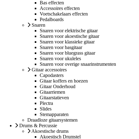
Bas effecten
Accessoires effecten
Voetschakelaars effecten
Pedalboards
Snaren
Snaren voor elektrische gitaar
Snaren voor akoestische gitaar
Snaren voor klassieke gitaar
Snaren voor basgitaar
Snaren voor bluegrass gitaar
Snaren voor ukuleles
Snaren voor overige snaarinstrumenten
Gitaar accessoires
Capodasters
Gitaar koffers en hoezen
Gitaar Onderhoud
Gitaarriemen
Gitaarstatieven
Plectra
Slides
Stemapparaten
Draadloze gitaarsystemen
Drums & Percussie
Akoestische drums
Akoestisch Drumstel