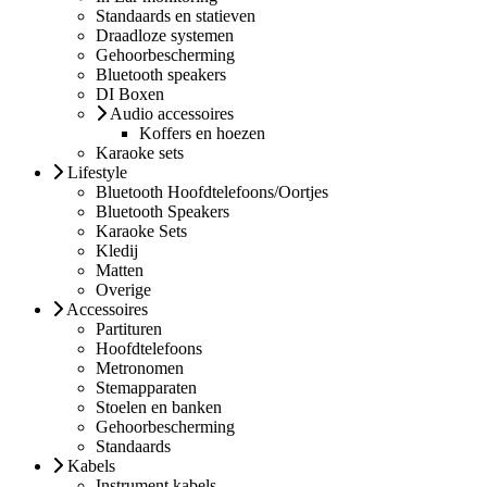
Standaards en statieven
Draadloze systemen
Gehoorbescherming
Bluetooth speakers
DI Boxen
Audio accessoires
Koffers en hoezen
Karaoke sets
Lifestyle
Bluetooth Hoofdtelefoons/Oortjes
Bluetooth Speakers
Karaoke Sets
Kledij
Matten
Overige
Accessoires
Partituren
Hoofdtelefoons
Metronomen
Stemapparaten
Stoelen en banken
Gehoorbescherming
Standaards
Kabels
Instrument kabels