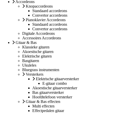
Accordeons
Knopaccordeons
Standaard accordeons
Convertor accordeons
Pianoklavier Accordeons
Standaard accordeons
Convertor accordeons
Digitale Accordeons
Accessoires Accordeons
Gitaar & Bas
Klassieke gitaren
Akoestische gitaren
Elektrische gitaren
Basgitaren
Ukuleles
Bluegrass instrumenten
Versterkers
Elektrische gitaarversterker
E-gitaar combo
Akoestische gitaarversterker
Bas gitaarversterker
Hoofdtelefoon versterker
Gitaar & Bas effecten
Multi effecten
Effectpedalen gitaar