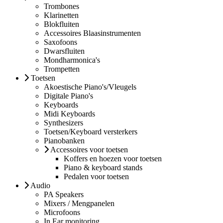
Trombones
Klarinetten
Blokfluiten
Accessoires Blaasinstrumenten
Saxofoons
Dwarsfluiten
Mondharmonica's
Trompetten
Toetsen
Akoestische Piano's/Vleugels
Digitale Piano's
Keyboards
Midi Keyboards
Synthesizers
Toetsen/Keyboard versterkers
Pianobanken
Accessoires voor toetsen
Koffers en hoezen voor toetsen
Piano & keyboard stands
Pedalen voor toetsen
Audio
PA Speakers
Mixers / Mengpanelen
Microfoons
In Ear monitoring