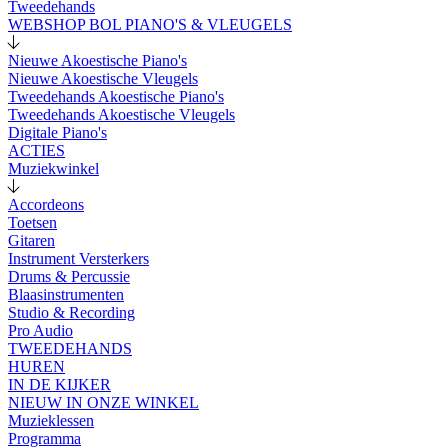
Tweedehands
WEBSHOP BOL PIANO'S & VLEUGELS
Nieuwe Akoestische Piano's
Nieuwe Akoestische Vleugels
Tweedehands Akoestische Piano's
Tweedehands Akoestische Vleugels
Digitale Piano's
ACTIES
Muziekwinkel
Accordeons
Toetsen
Gitaren
Instrument Versterkers
Drums & Percussie
Blaasinstrumenten
Studio & Recording
Pro Audio
TWEEDEHANDS
HUREN
IN DE KIJKER
NIEUW IN ONZE WINKEL
Muzieklessen
Programma