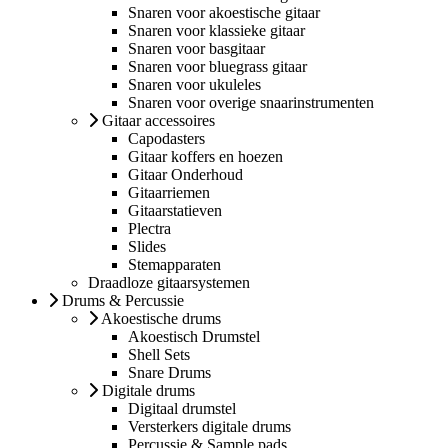
Snaren voor akoestische gitaar
Snaren voor klassieke gitaar
Snaren voor basgitaar
Snaren voor bluegrass gitaar
Snaren voor ukuleles
Snaren voor overige snaarinstrumenten
Gitaar accessoires
Capodasters
Gitaar koffers en hoezen
Gitaar Onderhoud
Gitaarriemen
Gitaarstatieven
Plectra
Slides
Stemapparaten
Draadloze gitaarsystemen
Drums & Percussie
Akoestische drums
Akoestisch Drumstel
Shell Sets
Snare Drums
Digitale drums
Digitaal drumstel
Versterkers digitale drums
Percussie & Sample pads