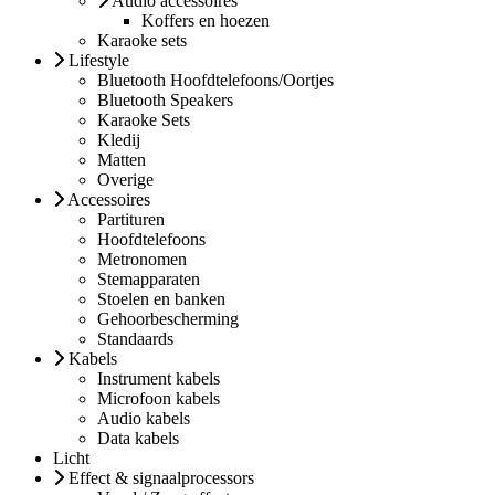
Audio accessoires
Koffers en hoezen
Karaoke sets
Lifestyle
Bluetooth Hoofdtelefoons/Oortjes
Bluetooth Speakers
Karaoke Sets
Kledij
Matten
Overige
Accessoires
Partituren
Hoofdtelefoons
Metronomen
Stemapparaten
Stoelen en banken
Gehoorbescherming
Standaards
Kabels
Instrument kabels
Microfoon kabels
Audio kabels
Data kabels
Licht
Effect & signaalprocessors