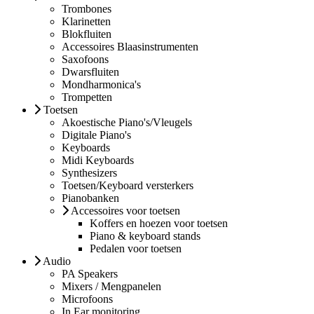
Trombones
Klarinetten
Blokfluiten
Accessoires Blaasinstrumenten
Saxofoons
Dwarsfluiten
Mondharmonica's
Trompetten
Toetsen
Akoestische Piano's/Vleugels
Digitale Piano's
Keyboards
Midi Keyboards
Synthesizers
Toetsen/Keyboard versterkers
Pianobanken
Accessoires voor toetsen
Koffers en hoezen voor toetsen
Piano & keyboard stands
Pedalen voor toetsen
Audio
PA Speakers
Mixers / Mengpanelen
Microfoons
In Ear monitoring