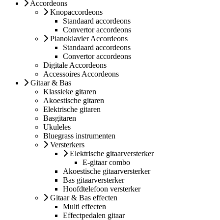
Accordeons
Knopaccordeons
Standaard accordeons
Convertor accordeons
Pianoklavier Accordeons
Standaard accordeons
Convertor accordeons
Digitale Accordeons
Accessoires Accordeons
Gitaar & Bas
Klassieke gitaren
Akoestische gitaren
Elektrische gitaren
Basgitaren
Ukuleles
Bluegrass instrumenten
Versterkers
Elektrische gitaarversterker
E-gitaar combo
Akoestische gitaarversterker
Bas gitaarversterker
Hoofdtelefoon versterker
Gitaar & Bas effecten
Multi effecten
Effectpedalen gitaar