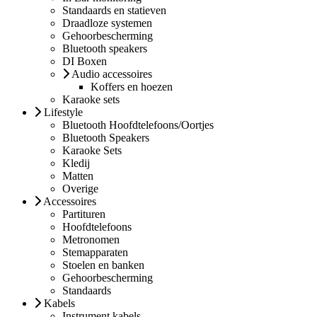
Standaards en statieven
Draadloze systemen
Gehoorbescherming
Bluetooth speakers
DI Boxen
Audio accessoires
Koffers en hoezen
Karaoke sets
Lifestyle
Bluetooth Hoofdtelefoons/Oortjes
Bluetooth Speakers
Karaoke Sets
Kledij
Matten
Overige
Accessoires
Partituren
Hoofdtelefoons
Metronomen
Stemapparaten
Stoelen en banken
Gehoorbescherming
Standaards
Kabels
Instrument kabels