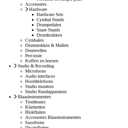
Accessoires
Hardware
Hardware Sets
Cymbal Stands
Drumpedalen
Snare Stands
Drumkrukken
Cymbalen
Drumstokken & Mallets
Drumvellen
Percussie
Koffers en hoezen
Studio & Recording
Microfoons
Audio interfaces
Hoofdtelefoons
Studio monitors
Studio Randapparatuur
Blaasinstrumenten
Trombones
Klarinetten
Blokfluiten
Accessoires Blaasinstrumenten
Saxofoons
Dwarsfluiten