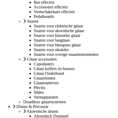
Bas effecten
Accessoires effecten
Voetschakelaars effecten
Pedalboards
Snaren
Snaren voor elektrische gitaar
Snaren voor akoestische gitaar
Snaren voor klassieke gitaar
Snaren voor basgitaar
Snaren voor bluegrass gitaar
Snaren voor ukuleles
Snaren voor overige snaarinstrumenten
Gitaar accessoires
Capodasters
Gitaar koffers en hoezen
Gitaar Onderhoud
Gitaarriemen
Gitaarstatieven
Plectra
Slides
Stemapparaten
Draadloze gitaarsystemen
Drums & Percussie
Akoestische drums
Akoestisch Drumstel