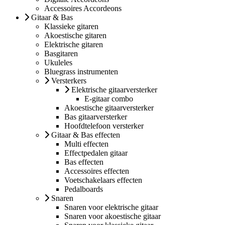
Accessoires Accordeons
Gitaar & Bas
Klassieke gitaren
Akoestische gitaren
Elektrische gitaren
Basgitaren
Ukuleles
Bluegrass instrumenten
Versterkers
Elektrische gitaarversterker
E-gitaar combo
Akoestische gitaarversterker
Bas gitaarversterker
Hoofdtelefoon versterker
Gitaar & Bas effecten
Multi effecten
Effectpedalen gitaar
Bas effecten
Accessoires effecten
Voetschakelaars effecten
Pedalboards
Snaren
Snaren voor elektrische gitaar
Snaren voor akoestische gitaar