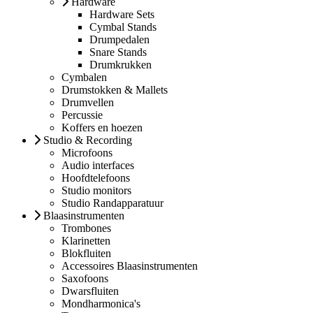
Hardware
Hardware Sets
Cymbal Stands
Drumpedalen
Snare Stands
Drumkrukken
Cymbalen
Drumstokken & Mallets
Drumvellen
Percussie
Koffers en hoezen
Studio & Recording
Microfoons
Audio interfaces
Hoofdtelefoons
Studio monitors
Studio Randapparatuur
Blaasinstrumenten
Trombones
Klarinetten
Blokfluiten
Accessoires Blaasinstrumenten
Saxofoons
Dwarsfluiten
Mondharmonica's