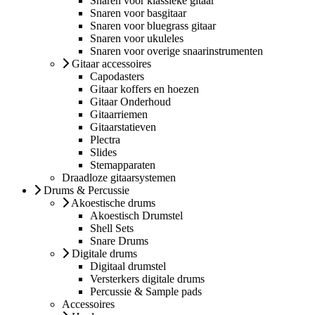
Snaren voor klassieke gitaar
Snaren voor basgitaar
Snaren voor bluegrass gitaar
Snaren voor ukuleles
Snaren voor overige snaarinstrumenten
Gitaar accessoires
Capodasters
Gitaar koffers en hoezen
Gitaar Onderhoud
Gitaarriemen
Gitaarstatieven
Plectra
Slides
Stemapparaten
Draadloze gitaarsystemen
Drums & Percussie
Akoestische drums
Akoestisch Drumstel
Shell Sets
Snare Drums
Digitale drums
Digitaal drumstel
Versterkers digitale drums
Percussie & Sample pads
Accessoires