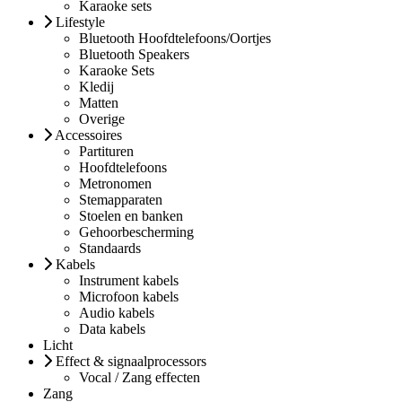
Karaoke sets
Lifestyle
Bluetooth Hoofdtelefoons/Oortjes
Bluetooth Speakers
Karaoke Sets
Kledij
Matten
Overige
Accessoires
Partituren
Hoofdtelefoons
Metronomen
Stemapparaten
Stoelen en banken
Gehoorbescherming
Standaards
Kabels
Instrument kabels
Microfoon kabels
Audio kabels
Data kabels
Licht
Effect & signaalprocessors
Vocal / Zang effecten
Zang