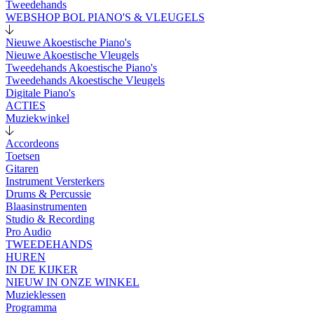
Tweedehands
WEBSHOP BOL PIANO'S & VLEUGELS
Nieuwe Akoestische Piano's
Nieuwe Akoestische Vleugels
Tweedehands Akoestische Piano's
Tweedehands Akoestische Vleugels
Digitale Piano's
ACTIES
Muziekwinkel
Accordeons
Toetsen
Gitaren
Instrument Versterkers
Drums & Percussie
Blaasinstrumenten
Studio & Recording
Pro Audio
TWEEDEHANDS
HUREN
IN DE KIJKER
NIEUW IN ONZE WINKEL
Muzieklessen
Programma