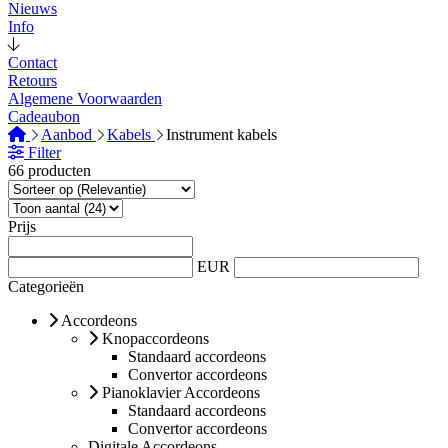
Nieuws
Info
Contact
Retours
Algemene Voorwaarden
Cadeaubon
Aanbod
Kabels
Instrument kabels
Filter
66 producten
Prijs
EUR
Categorieën
Accordeons
Knopaccordeons
Standaard accordeons
Convertor accordeons
Pianoklavier Accordeons
Standaard accordeons
Convertor accordeons
Digitale Accordeons