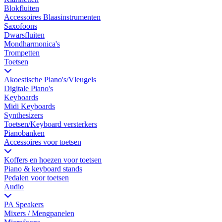
Blokfluiten
Accessoires Blaasinstrumenten
Saxofoons
Dwarsfluiten
Mondharmonica's
Trompetten
Toetsen
Akoestische Piano's/Vleugels
Digitale Piano's
Keyboards
Midi Keyboards
Synthesizers
Toetsen/Keyboard versterkers
Pianobanken
Accessoires voor toetsen
Koffers en hoezen voor toetsen
Piano & keyboard stands
Pedalen voor toetsen
Audio
PA Speakers
Mixers / Mengpanelen