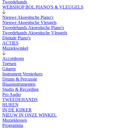
Tweedehands
WEBSHOP BOL PIANO'S & VLEUGELS
Nieuwe Akoestische Piano's
Nieuwe Akoestische Vleugels
Tweedehands Akoestische Piano's
Tweedehands Akoestische Vleugels
Digitale Piano's
ACTIES
Muziekwinkel
Accordeons
Toetsen
Gitaren
Instrument Versterkers
Drums & Percussie
Blaasinstrumenten
Studio & Recording
Pro Audio
TWEEDEHANDS
HUREN
IN DE KIJKER
NIEUW IN ONZE WINKEL
Muzieklessen
Programma