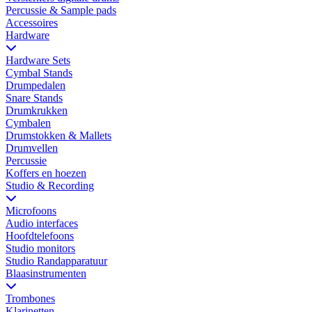
Percussie & Sample pads
Accessoires
Hardware
Hardware Sets
Cymbal Stands
Drumpedalen
Snare Stands
Drumkrukken
Cymbalen
Drumstokken & Mallets
Drumvellen
Percussie
Koffers en hoezen
Studio & Recording
Microfoons
Audio interfaces
Hoofdtelefoons
Studio monitors
Studio Randapparatuur
Blaasinstrumenten
Trombones
Klarinetten