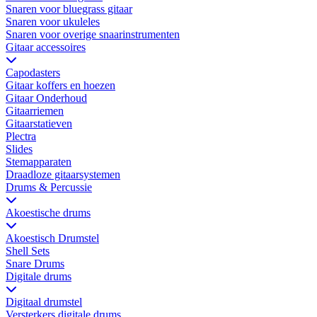
Snaren voor bluegrass gitaar
Snaren voor ukuleles
Snaren voor overige snaarinstrumenten
Gitaar accessoires
Capodasters
Gitaar koffers en hoezen
Gitaar Onderhoud
Gitaarriemen
Gitaarstatieven
Plectra
Slides
Stemapparaten
Draadloze gitaarsystemen
Drums & Percussie
Akoestische drums
Akoestisch Drumstel
Shell Sets
Snare Drums
Digitale drums
Digitaal drumstel
Versterkers digitale drums