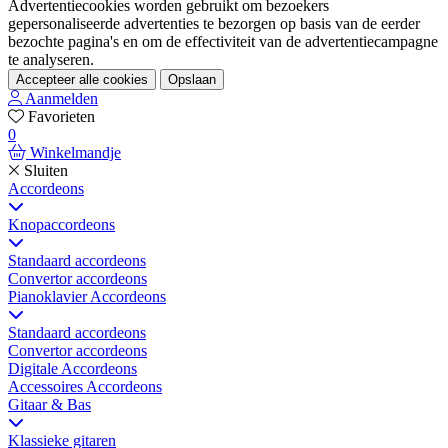
Advertentiecookies worden gebruikt om bezoekers
gepersonaliseerde advertenties te bezorgen op basis van de eerder
bezochte pagina's en om de effectiviteit van de advertentiecampagne
te analyseren.
Accepteer alle cookies
Opslaan
Aanmelden
Favorieten
0
Winkelmandje
Sluiten
Accordeons
Knopaccordeons
Standaard accordeons
Convertor accordeons
Pianoklavier Accordeons
Standaard accordeons
Convertor accordeons
Digitale Accordeons
Accessoires Accordeons
Gitaar & Bas
Klassieke gitaren