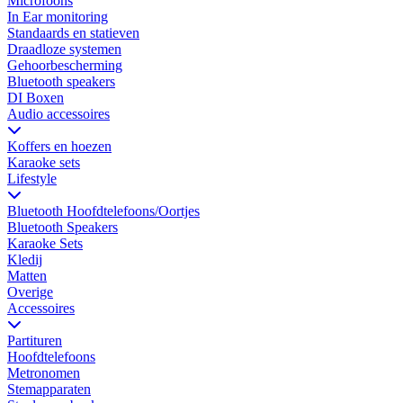
Microfoons
In Ear monitoring
Standaards en statieven
Draadloze systemen
Gehoorbescherming
Bluetooth speakers
DI Boxen
Audio accessoires
Koffers en hoezen
Karaoke sets
Lifestyle
Bluetooth Hoofdtelefoons/Oortjes
Bluetooth Speakers
Karaoke Sets
Kledij
Matten
Overige
Accessoires
Partituren
Hoofdtelefoons
Metronomen
Stemapparaten