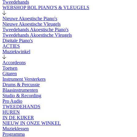
Tweedehands
WEBSHOP BOL PIANO'S & VLEUGELS
Nieuwe Akoestische Piano's
Nieuwe Akoestische Vleugels
Tweedehands Akoestische Piano's
Tweedehands Akoestische Vleugels
Digitale Piano's
ACTIES
Muziekwinkel
Accordeons
Toetsen
Gitaren
Instrument Versterkers
Drums & Percussie
Blaasinstrumenten
Studio & Recording
Pro Audio
TWEEDEHANDS
HUREN
IN DE KIJKER
NIEUW IN ONZE WINKEL
Muzieklessen
Programma