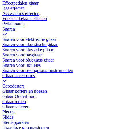
Effectpedalen gitaar
Bas effecten
Accessoires effecten
Voetschakelaars effecten
Pedalboards
Snaren
Snaren voor elektrische gitaar
Snaren voor akoestische gitaar
Snaren voor klassieke gitaar
Snaren voor basgitaar
Snaren voor bluegrass gitaar
Snaren voor ukuleles
Snaren voor overige snaarinstrumenten
Gitaar accessoires
Capodasters
Gitaar koffers en hoezen
Gitaar Onderhoud
Gitaarriemen
Gitaarstatieven
Plectra
Slides
Stemapparaten
Draadloze gitaarsystemen