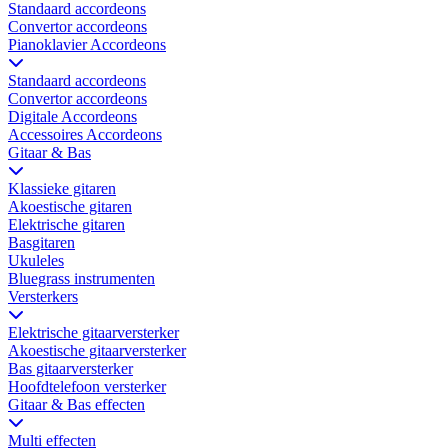
Standaard accordeons
Convertor accordeons
Pianoklavier Accordeons
Standaard accordeons
Convertor accordeons
Digitale Accordeons
Accessoires Accordeons
Gitaar & Bas
Klassieke gitaren
Akoestische gitaren
Elektrische gitaren
Basgitaren
Ukuleles
Bluegrass instrumenten
Versterkers
Elektrische gitaarversterker
Akoestische gitaarversterker
Bas gitaarversterker
Hoofdtelefoon versterker
Gitaar & Bas effecten
Multi effecten