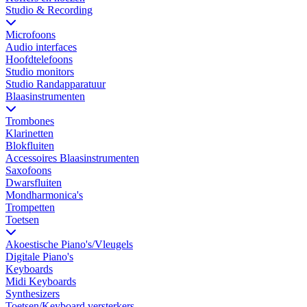
Studio & Recording
Microfoons
Audio interfaces
Hoofdtelefoons
Studio monitors
Studio Randapparatuur
Blaasinstrumenten
Trombones
Klarinetten
Blokfluiten
Accessoires Blaasinstrumenten
Saxofoons
Dwarsfluiten
Mondharmonica's
Trompetten
Toetsen
Akoestische Piano's/Vleugels
Digitale Piano's
Keyboards
Midi Keyboards
Synthesizers
Toetsen/Keyboard versterkers