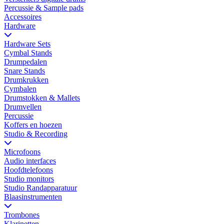
Percussie & Sample pads
Accessoires
Hardware
Hardware Sets
Cymbal Stands
Drumpedalen
Snare Stands
Drumkrukken
Cymbalen
Drumstokken & Mallets
Drumvellen
Percussie
Koffers en hoezen
Studio & Recording
Microfoons
Audio interfaces
Hoofdtelefoons
Studio monitors
Studio Randapparatuur
Blaasinstrumenten
Trombones
Klarinetten