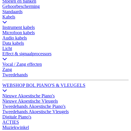
Stoelen en banken
Gehoorbescherming
Standaards
Kabels
Instrument kabels
Microfoon kabels
Audio kabels
Data kabels
Licht
Effect & signaalprocessors
Vocal / Zang effecten
Zang
Tweedehands
WEBSHOP BOL PIANO'S & VLEUGELS
Nieuwe Akoestische Piano's
Nieuwe Akoestische Vleugels
Tweedehands Akoestische Piano's
Tweedehands Akoestische Vleugels
Digitale Piano's
ACTIES
Muziekwinkel