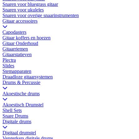
Snaren voor bluegrass gitaar
Snaren voor ukuleles
Snaren voor overige snaarinstrumenten
Gitaar accessoires
Capodasters
Gitaar koffers en hoezen
Gitaar Onderhoud
Gitaarriemen
Gitaarstatieven
Plectra
Slides
Stemapparaten
Draadloze gitaarsystemen
Drums & Percussie
Akoestische drums
Akoestisch Drumstel
Shell Sets
Snare Drums
Digitale drums
Digitaal drumstel
Versterkers digitale drums