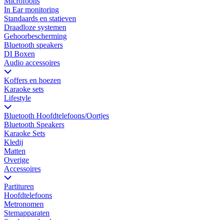
Microfoons
In Ear monitoring
Standaards en statieven
Draadloze systemen
Gehoorbescherming
Bluetooth speakers
DI Boxen
Audio accessoires
Koffers en hoezen
Karaoke sets
Lifestyle
Bluetooth Hoofdtelefoons/Oortjes
Bluetooth Speakers
Karaoke Sets
Kledij
Matten
Overige
Accessoires
Partituren
Hoofdtelefoons
Metronomen
Stemapparaten