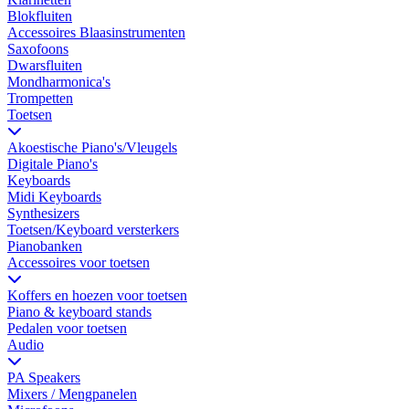
Blokfluiten
Accessoires Blaasinstrumenten
Saxofoons
Dwarsfluiten
Mondharmonica's
Trompetten
Toetsen
Akoestische Piano's/Vleugels
Digitale Piano's
Keyboards
Midi Keyboards
Synthesizers
Toetsen/Keyboard versterkers
Pianobanken
Accessoires voor toetsen
Koffers en hoezen voor toetsen
Piano & keyboard stands
Pedalen voor toetsen
Audio
PA Speakers
Mixers / Mengpanelen