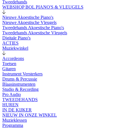
Tweedehands
WEBSHOP BOL PIANO'S & VLEUGELS
Nieuwe Akoestische Piano's
Nieuwe Akoestische Vleugels
Tweedehands Akoestische Piano's
Tweedehands Akoestische Vleugels
Digitale Piano's
ACTIES
Muziekwinkel
Accordeons
Toetsen
Gitaren
Instrument Versterkers
Drums & Percussie
Blaasinstrumenten
Studio & Recording
Pro Audio
TWEEDEHANDS
HUREN
IN DE KIJKER
NIEUW IN ONZE WINKEL
Muzieklessen
Programma