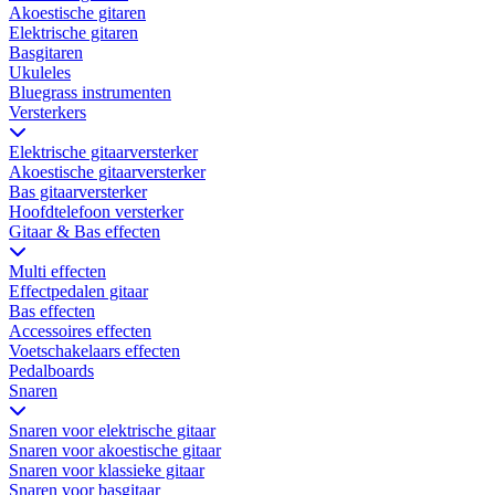
Akoestische gitaren
Elektrische gitaren
Basgitaren
Ukuleles
Bluegrass instrumenten
Versterkers
Elektrische gitaarversterker
Akoestische gitaarversterker
Bas gitaarversterker
Hoofdtelefoon versterker
Gitaar & Bas effecten
Multi effecten
Effectpedalen gitaar
Bas effecten
Accessoires effecten
Voetschakelaars effecten
Pedalboards
Snaren
Snaren voor elektrische gitaar
Snaren voor akoestische gitaar
Snaren voor klassieke gitaar
Snaren voor basgitaar