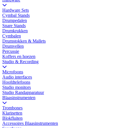
Hardware Sets
Cymbal Stands
Drumpedalen
Snare Stands
Drumkrukken
Cymbalen
Drumstokken & Mallets
Drumvellen
Percussie
Koffers en hoezen
Studio & Recording
Microfoons
Audio interfaces
Hoofdtelefoons
Studio monitors
Studio Randapparatuur
Blaasinstrumenten
Trombones
Klarinetten
Blokfluiten
Accessoires Blaasinstrumenten