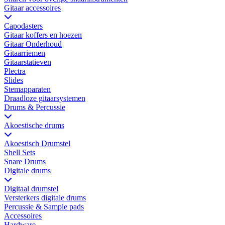
Gitaar accessoires
Capodasters
Gitaar koffers en hoezen
Gitaar Onderhoud
Gitaarriemen
Gitaarstatieven
Plectra
Slides
Stemapparaten
Draadloze gitaarsystemen
Drums & Percussie
Akoestische drums
Akoestisch Drumstel
Shell Sets
Snare Drums
Digitale drums
Digitaal drumstel
Versterkers digitale drums
Percussie & Sample pads
Accessoires
Hardware