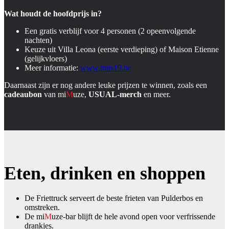
Wat houdt de hoofdprijs in?
Een gratis verblijf voor 4 personen (2 opeenvolgende
nachten)
Keuze uit Villa Leona (eerste verdieping) of Maison Etienne
(gelijkvloers)
Meer informatie:
www.huis19.be
Daarnaast zijn er nog andere leuke prijzen te winnen, zoals een
cadeaubon
van mi
M
uze,
USUAL-merch
en meer.
Eten, drinken en shoppen
De Friettruck serveert de beste frieten van Pulderbos en
omstreken.
De mi
M
uze-bar blijft de hele avond open voor verfrissende
drankjes.