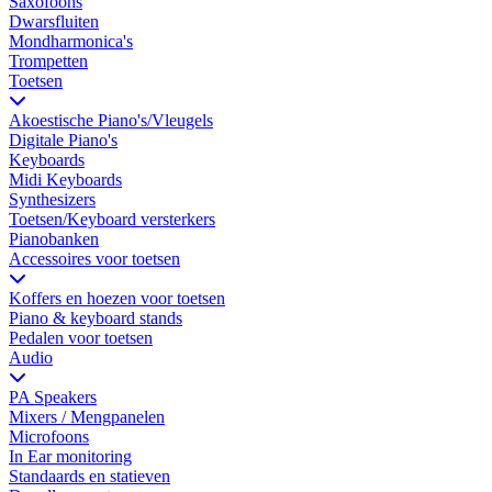
Saxofoons
Dwarsfluiten
Mondharmonica's
Trompetten
Toetsen
Akoestische Piano's/Vleugels
Digitale Piano's
Keyboards
Midi Keyboards
Synthesizers
Toetsen/Keyboard versterkers
Pianobanken
Accessoires voor toetsen
Koffers en hoezen voor toetsen
Piano & keyboard stands
Pedalen voor toetsen
Audio
PA Speakers
Mixers / Mengpanelen
Microfoons
In Ear monitoring
Standaards en statieven