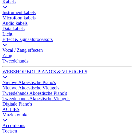
Kabels
Instrument kabels
Microfoon kabels
Audio kabels
Data kabels
Licht
Effect & signaalprocessors
Vocal / Zang effecten
Zang
Tweedehands
WEBSHOP BOL PIANO'S & VLEUGELS
Nieuwe Akoestische Piano's
Nieuwe Akoestische Vleugels
Tweedehands Akoestische Piano's
Tweedehands Akoestische Vleugels
Digitale Piano's
ACTIES
Muziekwinkel
Accordeons
Toetsen