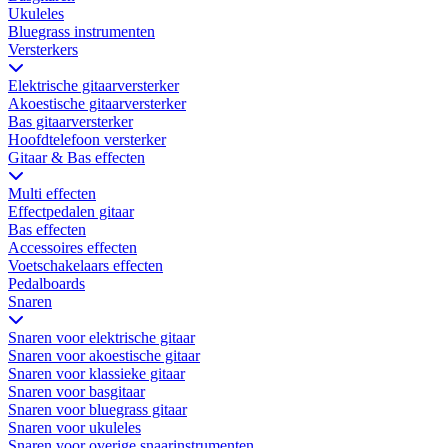
Ukuleles
Bluegrass instrumenten
Versterkers
Elektrische gitaarversterker
Akoestische gitaarversterker
Bas gitaarversterker
Hoofdtelefoon versterker
Gitaar & Bas effecten
Multi effecten
Effectpedalen gitaar
Bas effecten
Accessoires effecten
Voetschakelaars effecten
Pedalboards
Snaren
Snaren voor elektrische gitaar
Snaren voor akoestische gitaar
Snaren voor klassieke gitaar
Snaren voor basgitaar
Snaren voor bluegrass gitaar
Snaren voor ukuleles
Snaren voor overige snaarinstrumenten