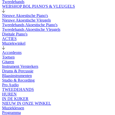
Tweedehands
WEBSHOP BOL PIANO'S & VLEUGELS
Nieuwe Akoestische Piano's
Nieuwe Akoestische Vleugels
Tweedehands Akoestische Piano's
Tweedehands Akoestische Vleugels
Digitale Piano's
ACTIES
Muziekwinkel
Accordeons
Toetsen
Gitaren
Instrument Versterkers
Drums & Percussie
Blaasinstrumenten
Studio & Recording
Pro Audio
TWEEDEHANDS
HUREN
IN DE KIJKER
NIEUW IN ONZE WINKEL
Muzieklessen
Programma