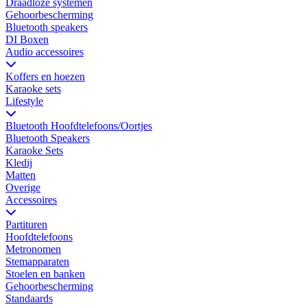
Draadloze systemen
Gehoorbescherming
Bluetooth speakers
DI Boxen
Audio accessoires
Koffers en hoezen
Karaoke sets
Lifestyle
Bluetooth Hoofdtelefoons/Oortjes
Bluetooth Speakers
Karaoke Sets
Kledij
Matten
Overige
Accessoires
Partituren
Hoofdtelefoons
Metronomen
Stemapparaten
Stoelen en banken
Gehoorbescherming
Standaards