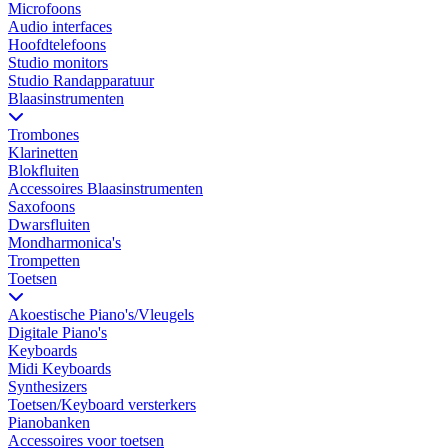
Microfoons
Audio interfaces
Hoofdtelefoons
Studio monitors
Studio Randapparatuur
Blaasinstrumenten
Trombones
Klarinetten
Blokfluiten
Accessoires Blaasinstrumenten
Saxofoons
Dwarsfluiten
Mondharmonica's
Trompetten
Toetsen
Akoestische Piano's/Vleugels
Digitale Piano's
Keyboards
Midi Keyboards
Synthesizers
Toetsen/Keyboard versterkers
Pianobanken
Accessoires voor toetsen