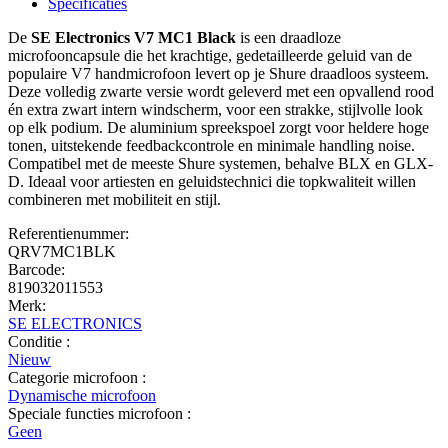
Specificaties
De
SE Electronics V7 MC1 Black
is een draadloze
microfooncapsule die het krachtige, gedetailleerde geluid van de
populaire V7 handmicrofoon levert op je Shure draadloos systeem.
Deze volledig zwarte versie wordt geleverd met een opvallend rood
én extra zwart intern windscherm, voor een strakke, stijlvolle look
op elk podium. De aluminium spreekspoel zorgt voor heldere hoge
tonen, uitstekende feedbackcontrole en minimale handling noise.
Compatibel met de meeste Shure systemen, behalve BLX en GLX-
D. Ideaal voor artiesten en geluidstechnici die topkwaliteit willen
combineren met mobiliteit en stijl.
Referentienummer:
QRV7MC1BLK
Barcode:
819032011553
Merk:
SE ELECTRONICS
Conditie :
Nieuw
Categorie microfoon :
Dynamische microfoon
Speciale functies microfoon :
Geen