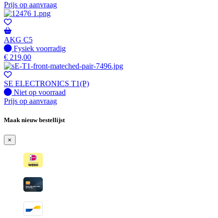
Prijs op aanvraag
AKG C5
Fysiek voorradig
Fysiek voorradig
€
219,00
SE ELECTRONICS T1(P)
Fysiek voorradig
Niet op voorraad
Prijs op aanvraag
Maak nieuw bestellijst
×