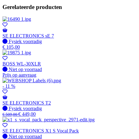
Gerelateerde producten
SE ELECTRONICS sE 7
Fysiek voorradig
Fysiek voorradig
€
105,00
BOSS WL-30XLR
Fysiek voorradig
Niet op voorraad
Prijs op aanvraag
- 11 %
SE ELECTRONICS T2
Fysiek voorradig
Fysiek voorradig
€
449,00
€
509,00
SE ELECTRONICS X1 S Vocal Pack
Fysiek voorradig
Niet op voorraad