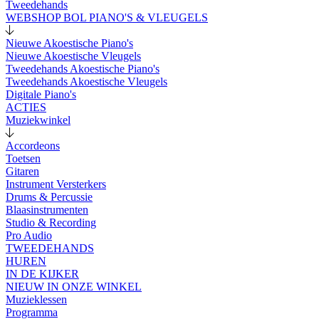
Tweedehands
WEBSHOP BOL PIANO'S & VLEUGELS
Nieuwe Akoestische Piano's
Nieuwe Akoestische Vleugels
Tweedehands Akoestische Piano's
Tweedehands Akoestische Vleugels
Digitale Piano's
ACTIES
Muziekwinkel
Accordeons
Toetsen
Gitaren
Instrument Versterkers
Drums & Percussie
Blaasinstrumenten
Studio & Recording
Pro Audio
TWEEDEHANDS
HUREN
IN DE KIJKER
NIEUW IN ONZE WINKEL
Muzieklessen
Programma