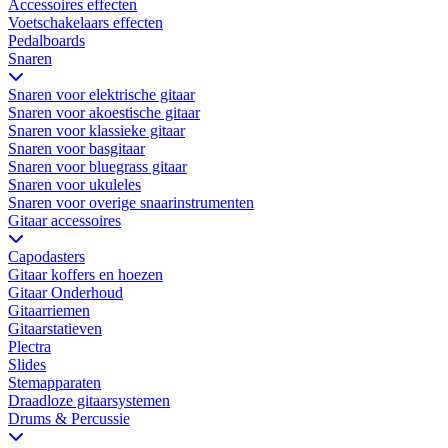
Accessoires effecten
Voetschakelaars effecten
Pedalboards
Snaren
Snaren voor elektrische gitaar
Snaren voor akoestische gitaar
Snaren voor klassieke gitaar
Snaren voor basgitaar
Snaren voor bluegrass gitaar
Snaren voor ukuleles
Snaren voor overige snaarinstrumenten
Gitaar accessoires
Capodasters
Gitaar koffers en hoezen
Gitaar Onderhoud
Gitaarriemen
Gitaarstatieven
Plectra
Slides
Stemapparaten
Draadloze gitaarsystemen
Drums & Percussie