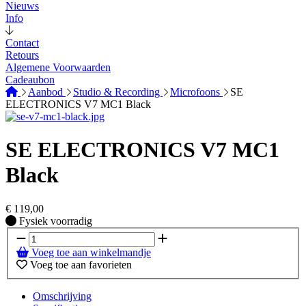
Nieuws
Info
Contact
Retours
Algemene Voorwaarden
Cadeaubon
Aanbod
Studio & Recording
Microfoons
SE
ELECTRONICS V7 MC1 Black
SE ELECTRONICS V7 MC1
Black
€
119,00
Fysiek voorradig
Fysiek voorradig
Voeg toe aan winkelmandje
Voeg toe aan favorieten
Omschrijving