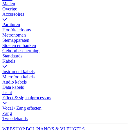
Matten
Overige
Accessoires
Partituren
Hoofdtelefoons
Metronomen
Stemapparaten
Stoelen en banken
Gehoorbescherming
Standaards
Kabels
Instrument kabels
Microfoon kabels
Audio kabels
Data kabels
Licht
Effect & signaalprocessors
Vocal / Zang effecten
Zang
Tweedehands
WEBSHOP BOL PIANO'S & VLEUGELS