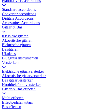
Pianoklavier Accordeons
Standaard accordeons
Convertor accordeons
Digitale Accordeons
Accessoires Accordeons
Gitaar & Bas
Klassieke gitaren
Akoestische gitaren
Elektrische gitaren
Basgitaren
Ukuleles
Bluegrass instrumenten
Versterkers
Elektrische gitaarversterker
Akoestische gitaarversterker
Bas gitaarversterker
Hoofdtelefoon versterker
Gitaar & Bas effecten
Multi effecten
Effectpedalen gitaar
Bas effecten