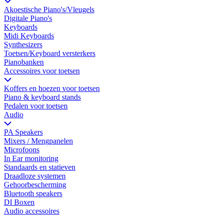
Akoestische Piano's/Vleugels
Digitale Piano's
Keyboards
Midi Keyboards
Synthesizers
Toetsen/Keyboard versterkers
Pianobanken
Accessoires voor toetsen
Koffers en hoezen voor toetsen
Piano & keyboard stands
Pedalen voor toetsen
Audio
PA Speakers
Mixers / Mengpanelen
Microfoons
In Ear monitoring
Standaards en statieven
Draadloze systemen
Gehoorbescherming
Bluetooth speakers
DI Boxen
Audio accessoires