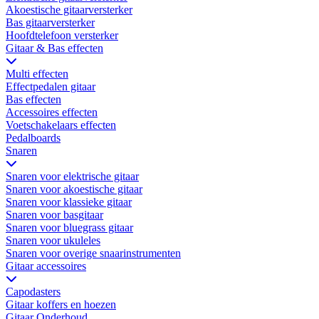
Akoestische gitaarversterker
Bas gitaarversterker
Hoofdtelefoon versterker
Gitaar & Bas effecten
Multi effecten
Effectpedalen gitaar
Bas effecten
Accessoires effecten
Voetschakelaars effecten
Pedalboards
Snaren
Snaren voor elektrische gitaar
Snaren voor akoestische gitaar
Snaren voor klassieke gitaar
Snaren voor basgitaar
Snaren voor bluegrass gitaar
Snaren voor ukuleles
Snaren voor overige snaarinstrumenten
Gitaar accessoires
Capodasters
Gitaar koffers en hoezen
Gitaar Onderhoud