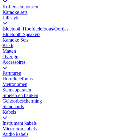
Koffers en hoezen
Karaoke sets
Lifestyle
Bluetooth Hoofdtelefoons/Oortjes
Bluetooth Speakers
Karaoke Sets
Kledij
Matten
Overige
Accessoires
Partituren
Hoofdtelefoons
Metronomen
Stemapparaten
Stoelen en banken
Gehoorbescherming
Standaards
Kabels
Instrument kabels
Microfoon kabels
Audio kabels