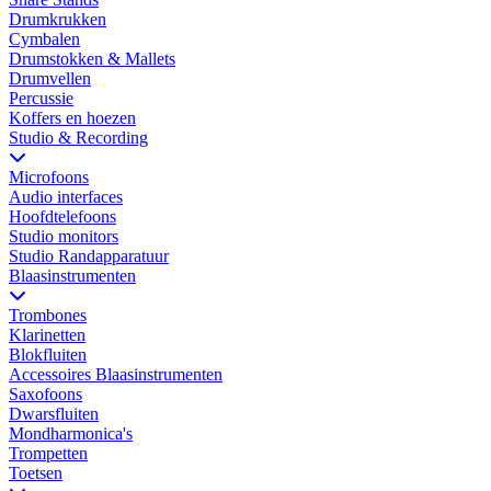
Drumkrukken
Cymbalen
Drumstokken & Mallets
Drumvellen
Percussie
Koffers en hoezen
Studio & Recording
Microfoons
Audio interfaces
Hoofdtelefoons
Studio monitors
Studio Randapparatuur
Blaasinstrumenten
Trombones
Klarinetten
Blokfluiten
Accessoires Blaasinstrumenten
Saxofoons
Dwarsfluiten
Mondharmonica's
Trompetten
Toetsen