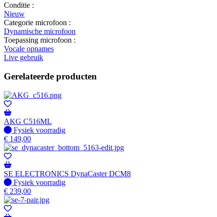
Conditie :
Nieuw
Categorie microfoon :
Dynamische microfoon
Toepassing microfoon :
Vocale opnames
Live gebruik
Gerelateerde producten
AKG C516ML
Fysiek voorradig
Fysiek voorradig
€
149,00
SE ELECTRONICS DynaCaster DCM8
Fysiek voorradig
Fysiek voorradig
€
239,00