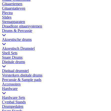
Gitaarriemen
Gitaarstatieven
Plectra
Slides
Stemapparaten
Draadloze gitaarsystemen
Drums & Percussie
Akoestische drums
Akoestisch Drumstel
Shell Sets
Snare Drums
Digitale drums
Digitaal drumstel
Versterkers digitale drums
Percussie & Sample pads
Accessoires
Hardware
Hardware Sets
Cymbal Stands
Drumpedalen
Snare Stands