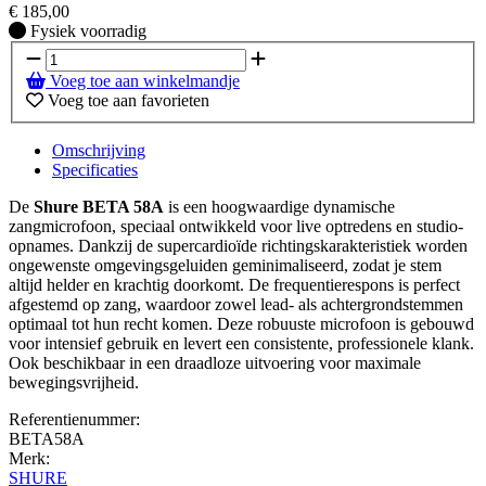
€
185,00
Fysiek voorradig
Fysiek voorradig
Voeg toe aan winkelmandje
Voeg toe aan favorieten
Omschrijving
Specificaties
De
Shure BETA 58A
is een hoogwaardige dynamische
zangmicrofoon, speciaal ontwikkeld voor live optredens en studio-
opnames. Dankzij de supercardioïde richtingskarakteristiek worden
ongewenste omgevingsgeluiden geminimaliseerd, zodat je stem
altijd helder en krachtig doorkomt. De frequentierespons is perfect
afgestemd op zang, waardoor zowel lead- als achtergrondstemmen
optimaal tot hun recht komen. Deze robuuste microfoon is gebouwd
voor intensief gebruik en levert een consistente, professionele klank.
Ook beschikbaar in een draadloze uitvoering voor maximale
bewegingsvrijheid.
Referentienummer:
BETA58A
Merk:
SHURE