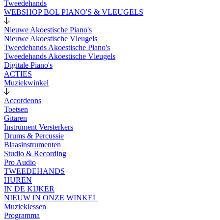
Tweedehands
WEBSHOP BOL PIANO'S & VLEUGELS
Nieuwe Akoestische Piano's
Nieuwe Akoestische Vleugels
Tweedehands Akoestische Piano's
Tweedehands Akoestische Vleugels
Digitale Piano's
ACTIES
Muziekwinkel
Accordeons
Toetsen
Gitaren
Instrument Versterkers
Drums & Percussie
Blaasinstrumenten
Studio & Recording
Pro Audio
TWEEDEHANDS
HUREN
IN DE KIJKER
NIEUW IN ONZE WINKEL
Muzieklessen
Programma