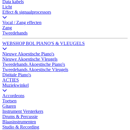
Data kabels
Licht
Effect & signaalprocessors
Vocal / Zang effecten
Zang
Tweedehands
WEBSHOP BOL PIANO'S & VLEUGELS
Nieuwe Akoestische Piano's
Nieuwe Akoestische Vleugels
Tweedehands Akoestische Piano's
Tweedehands Akoestische Vleugels
Digitale Piano's
ACTIES
Muziekwinkel
Accordeons
Toetsen
Gitaren
Instrument Versterkers
Drums & Percussie
Blaasinstrumenten
Studio & Recording