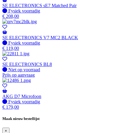
SE ELECTRONICS sE7 Matched Pair
Fysiek voorradig
Fysiek voorradig
€
208,00
SE ELECTRONICS V7 MC2 BLACK
Fysiek voorradig
Fysiek voorradig
€
119,00
SE ELECTRONICS BL8
Fysiek voorradig
Niet op voorraad
Prijs op aanvraag
AKG D7 Microfoon
Fysiek voorradig
Fysiek voorradig
€
179,00
Maak nieuw bestellijst
×