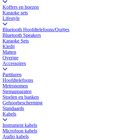
Koffers en hoezen
Karaoke sets
Lifestyle
Bluetooth Hoofdtelefoons/Oortjes
Bluetooth Speakers
Karaoke Sets
Kledij
Matten
Overige
Accessoires
Partituren
Hoofdtelefoons
Metronomen
Stemapparaten
Stoelen en banken
Gehoorbescherming
Standaards
Kabels
Instrument kabels
Microfoon kabels
Audio kabels