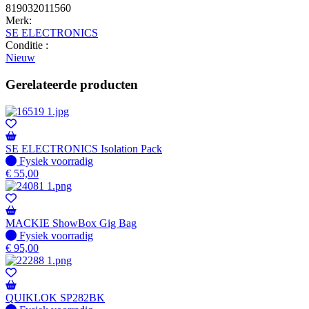
819032011560
Merk:
SE ELECTRONICS
Conditie :
Nieuw
Gerelateerde producten
SE ELECTRONICS Isolation Pack
Fysiek voorradig
Fysiek voorradig
€
55,00
MACKIE ShowBox Gig Bag
Fysiek voorradig
Fysiek voorradig
€
95,00
QUIKLOK SP282BK