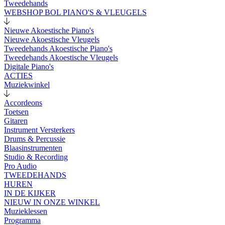
Tweedehands
WEBSHOP BOL PIANO'S & VLEUGELS
Nieuwe Akoestische Piano's
Nieuwe Akoestische Vleugels
Tweedehands Akoestische Piano's
Tweedehands Akoestische Vleugels
Digitale Piano's
ACTIES
Muziekwinkel
Accordeons
Toetsen
Gitaren
Instrument Versterkers
Drums & Percussie
Blaasinstrumenten
Studio & Recording
Pro Audio
TWEEDEHANDS
HUREN
IN DE KIJKER
NIEUW IN ONZE WINKEL
Muzieklessen
Programma