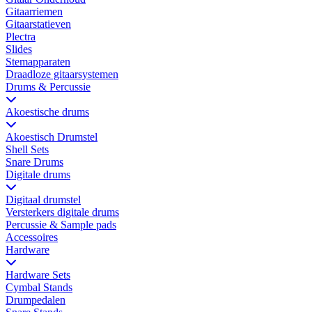
Gitaarriemen
Gitaarstatieven
Plectra
Slides
Stemapparaten
Draadloze gitaarsystemen
Drums & Percussie
Akoestische drums
Akoestisch Drumstel
Shell Sets
Snare Drums
Digitale drums
Digitaal drumstel
Versterkers digitale drums
Percussie & Sample pads
Accessoires
Hardware
Hardware Sets
Cymbal Stands
Drumpedalen