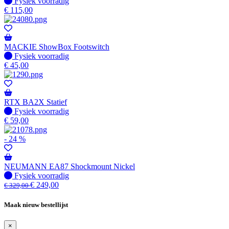
Fysiek voorradig
Fysiek voorradig
€
115,00
MACKIE ShowBox Footswitch
Fysiek voorradig
Fysiek voorradig
€
45,00
RTX BA2X Statief
Fysiek voorradig
Fysiek voorradig
€
59,00
- 24 %
NEUMANN EA87 Shockmount Nickel
Fysiek voorradig
Fysiek voorradig
€
249,00
€
329,00
Maak nieuw bestellijst
×