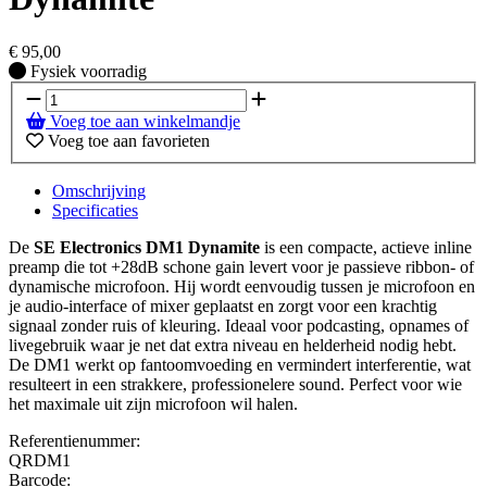
€
95,00
Fysiek voorradig
Fysiek voorradig
Voeg toe aan winkelmandje
Voeg toe aan favorieten
Omschrijving
Specificaties
De
SE Electronics DM1 Dynamite
is een compacte, actieve inline
preamp die tot +28dB schone gain levert voor je passieve ribbon- of
dynamische microfoon. Hij wordt eenvoudig tussen je microfoon en
je audio-interface of mixer geplaatst en zorgt voor een krachtig
signaal zonder ruis of kleuring. Ideaal voor podcasting, opnames of
livegebruik waar je net dat extra niveau en helderheid nodig hebt.
De DM1 werkt op fantoomvoeding en vermindert interferentie, wat
resulteert in een strakkere, professionelere sound. Perfect voor wie
het maximale uit zijn microfoon wil halen.
Referentienummer:
QRDM1
Barcode: