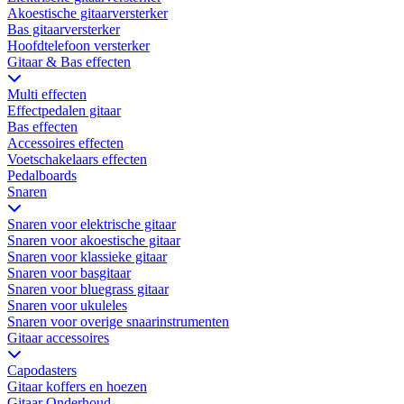
Akoestische gitaarversterker
Bas gitaarversterker
Hoofdtelefoon versterker
Gitaar & Bas effecten
Multi effecten
Effectpedalen gitaar
Bas effecten
Accessoires effecten
Voetschakelaars effecten
Pedalboards
Snaren
Snaren voor elektrische gitaar
Snaren voor akoestische gitaar
Snaren voor klassieke gitaar
Snaren voor basgitaar
Snaren voor bluegrass gitaar
Snaren voor ukuleles
Snaren voor overige snaarinstrumenten
Gitaar accessoires
Capodasters
Gitaar koffers en hoezen
Gitaar Onderhoud