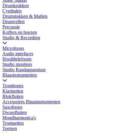
Snare Stands
Drumkrukken
Cymbalen
Drumstokken & Mallets
Drumvellen
Percussie
Koffers en hoezen
Studio & Recording
Microfoons
Audio interfaces
Hoofdtelefoons
Studio monitors
Studio Randapparatuur
Blaasinstrumenten
Trombones
Klarinetten
Blokfluiten
Accessoires Blaasinstrumenten
Saxofoons
Dwarsfluiten
Mondharmonica's
Trompetten
Toetsen