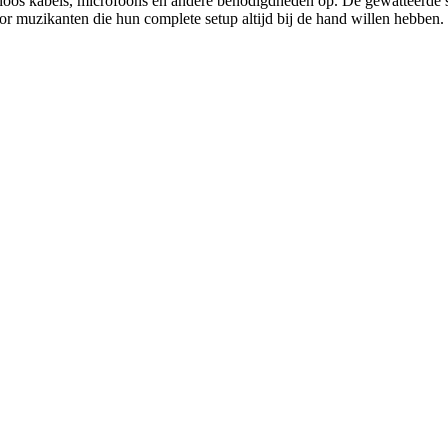
eloos kabels, microfoons en andere benodigdheden op. De gewatteerde 
oor muzikanten die hun complete setup altijd bij de hand willen hebben.