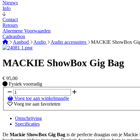
Nieuws
Info
Contact
Retours
Algemene Voorwaarden
Cadeaubon
Aanbod
Audio
Audio accessoires
MACKIE ShowBox Gig
MACKIE ShowBox Gig Bag
€
95,00
Fysiek voorradig
Fysiek voorradig
Voeg toe aan winkelmandje
Voeg toe aan favorieten
Omschrijving
Specificaties
De
Mackie ShowBox Gig Bag
is de perfecte draagtas om je Mackie