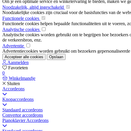
Om je een optimale service en winkelervaring te bieden, maken we geb
Noodzakelijk, altijd ingeschakeld
Noodzakelijke cookies zijn cruciaal voor de basisfuncties van de web
Functionele cookies
Functionele cookies helpen bepaalde functionaliteiten uit te voeren, 
Analytische cookies
Analytische cookies worden gebruikt om te begrijpen hoe bezoekers om
de verkeersbron, enz.
Advertentie
Advertentiecookies worden gebruikt om bezoekers gepersonaliseerde ad
Accepteer alle cookies
Opslaan
Aanmelden
Favorieten
0
Winkelmandje
Sluiten
Accordeons
Knopaccordeons
Standaard accordeons
Convertor accordeons
Pianoklavier Accordeons
Standaard accordeons