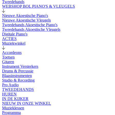
Tweedehands
WEBSHOP BOL PIANO'S & VLEUGELS
Nieuwe Akoestische Piano's
Nieuwe Akoestische Vleugels
Tweedehands Akoestische Piano's
Tweedehands Akoestische Vleugels
Digitale Piano's
ACTIES
Muziekwinkel
Accordeons
Toetsen
Gitaren
Instrument Versterkers
Drums & Percussie
Blaasinstrumenten
Studio & Recording
Pro Audio
TWEEDEHANDS
HUREN
IN DE KIJKER
NIEUW IN ONZE WINKEL
Muzieklessen
Programma