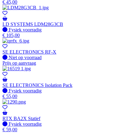
€
45,00
LD SYSTEMS LDM28G3CB
Fysiek voorradig
Fysiek voorradig
€
105,00
SE ELECTRONICS RF-X
Fysiek voorradig
Niet op voorraad
Prijs op aanvraag
SE ELECTRONICS Isolation Pack
Fysiek voorradig
Fysiek voorradig
€
55,00
RTX BA2X Statief
Fysiek voorradig
Fysiek voorradig
€
59,00