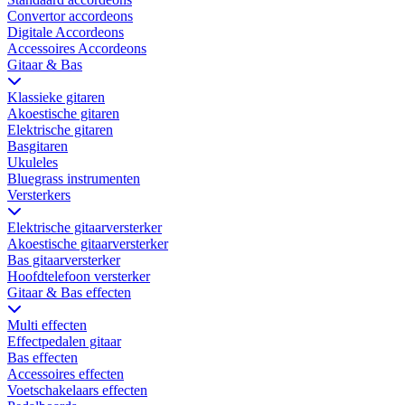
Convertor accordeons
Digitale Accordeons
Accessoires Accordeons
Gitaar & Bas
Klassieke gitaren
Akoestische gitaren
Elektrische gitaren
Basgitaren
Ukuleles
Bluegrass instrumenten
Versterkers
Elektrische gitaarversterker
Akoestische gitaarversterker
Bas gitaarversterker
Hoofdtelefoon versterker
Gitaar & Bas effecten
Multi effecten
Effectpedalen gitaar
Bas effecten
Accessoires effecten
Voetschakelaars effecten