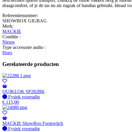
beschermen tijdens transport. Dankzij de ruime vakken berg je moeit
draagcomfort, of je de tas nu als rugzak of handtas gebruikt. Ideaal v
Referentienummer:
SHOWBOX GIGBAG
Merk:
MACKIE
Conditie :
Nieuw
Type accessoire audio :
Hoes
Gerelateerde producten
QUIKLOK SP282BK
Fysiek voorradig
Fysiek voorradig
€
115,00
MACKIE ShowBox Footswitch
Fysiek voorradig
Fysiek voorradig