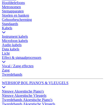
Hoofdtelefoons
Metronomen
Stemapparaten
Stoelen en banken
Gehoorbescherming
Standaards
Kabels
Instrument kabels
Microfoon kabels
Audio kabels
Data kabels
Licht
Effect & signaalprocessors
Vocal / Zang effecten
Zang
Tweedehands
WEBSHOP BOL PIANO'S & VLEUGELS
Nieuwe Akoestische Piano's
Nieuwe Akoestische Vleugels
Tweedehands Akoestische Piano's
Tweedehands Akoestische Vleugels