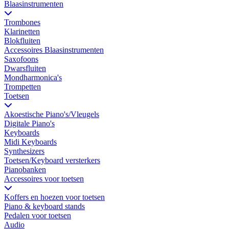
Blaasinstrumenten
Trombones
Klarinetten
Blokfluiten
Accessoires Blaasinstrumenten
Saxofoons
Dwarsfluiten
Mondharmonica's
Trompetten
Toetsen
Akoestische Piano's/Vleugels
Digitale Piano's
Keyboards
Midi Keyboards
Synthesizers
Toetsen/Keyboard versterkers
Pianobanken
Accessoires voor toetsen
Koffers en hoezen voor toetsen
Piano & keyboard stands
Pedalen voor toetsen
Audio