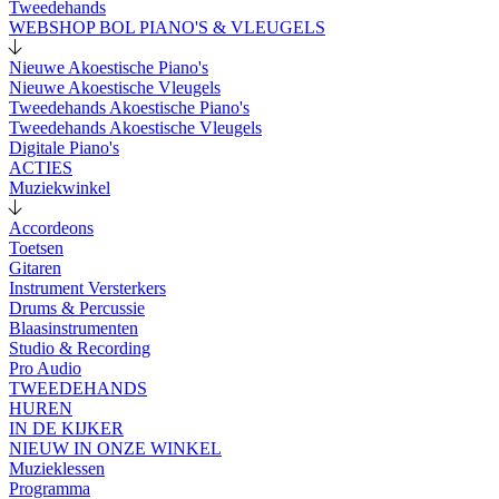
Tweedehands
WEBSHOP BOL PIANO'S & VLEUGELS
Nieuwe Akoestische Piano's
Nieuwe Akoestische Vleugels
Tweedehands Akoestische Piano's
Tweedehands Akoestische Vleugels
Digitale Piano's
ACTIES
Muziekwinkel
Accordeons
Toetsen
Gitaren
Instrument Versterkers
Drums & Percussie
Blaasinstrumenten
Studio & Recording
Pro Audio
TWEEDEHANDS
HUREN
IN DE KIJKER
NIEUW IN ONZE WINKEL
Muzieklessen
Programma