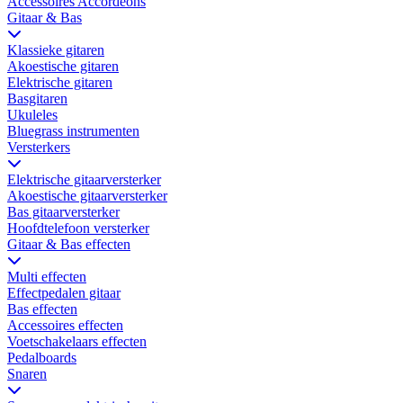
Accessoires Accordeons
Gitaar & Bas
Klassieke gitaren
Akoestische gitaren
Elektrische gitaren
Basgitaren
Ukuleles
Bluegrass instrumenten
Versterkers
Elektrische gitaarversterker
Akoestische gitaarversterker
Bas gitaarversterker
Hoofdtelefoon versterker
Gitaar & Bas effecten
Multi effecten
Effectpedalen gitaar
Bas effecten
Accessoires effecten
Voetschakelaars effecten
Pedalboards
Snaren