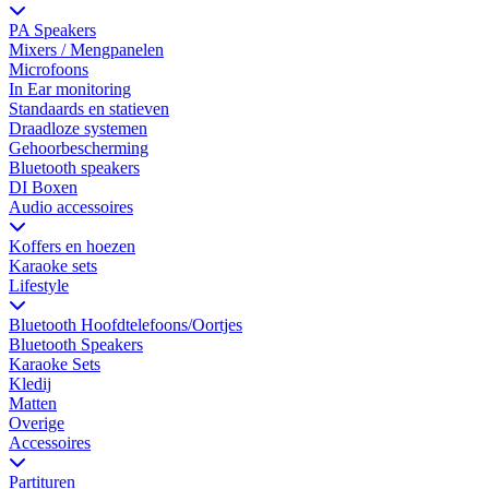
PA Speakers
Mixers / Mengpanelen
Microfoons
In Ear monitoring
Standaards en statieven
Draadloze systemen
Gehoorbescherming
Bluetooth speakers
DI Boxen
Audio accessoires
Koffers en hoezen
Karaoke sets
Lifestyle
Bluetooth Hoofdtelefoons/Oortjes
Bluetooth Speakers
Karaoke Sets
Kledij
Matten
Overige
Accessoires
Partituren