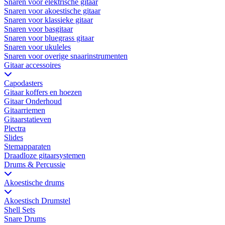
Snaren voor elektrische gitaar
Snaren voor akoestische gitaar
Snaren voor klassieke gitaar
Snaren voor basgitaar
Snaren voor bluegrass gitaar
Snaren voor ukuleles
Snaren voor overige snaarinstrumenten
Gitaar accessoires
Capodasters
Gitaar koffers en hoezen
Gitaar Onderhoud
Gitaarriemen
Gitaarstatieven
Plectra
Slides
Stemapparaten
Draadloze gitaarsystemen
Drums & Percussie
Akoestische drums
Akoestisch Drumstel
Shell Sets
Snare Drums