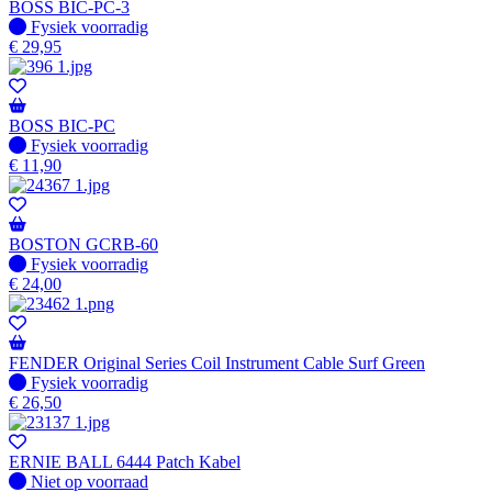
BOSS BIC-PC-3
Fysiek voorradig
Fysiek voorradig
€
29,95
BOSS BIC-PC
Fysiek voorradig
Fysiek voorradig
€
11,90
BOSTON GCRB-60
Fysiek voorradig
Fysiek voorradig
€
24,00
FENDER Original Series Coil Instrument Cable Surf Green
Fysiek voorradig
Fysiek voorradig
€
26,50
ERNIE BALL 6444 Patch Kabel
Fysiek voorradig
Niet op voorraad