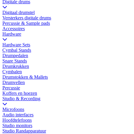
Digitale drums
Digitaal drumstel
Versterkers digitale drums
Percussie & Sample pads
Accessoires
Hardware
Hardware Sets
Cymbal Stands
Drumpedalen
Snare Stands
Drumkrukken
Cymbalen
Drumstokken & Mallets
Drumvellen
Percussie
Koffers en hoezen
Studio & Recording
Microfoons
Audio interfaces
Hoofdtelefoons
Studio monitors
Studio Randapparatuur