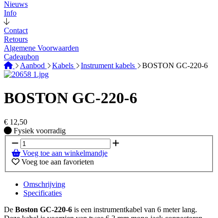
Nieuws
Info
Contact
Retours
Algemene Voorwaarden
Cadeaubon
Aanbod
Kabels
Instrument kabels
BOSTON GC-220-6
BOSTON GC-220-6
€
12,50
Fysiek voorradig
Fysiek voorradig
Voeg toe aan winkelmandje
Voeg toe aan favorieten
Omschrijving
Specificaties
De
Boston GC-220-6
is een instrumentkabel van 6 meter lang.