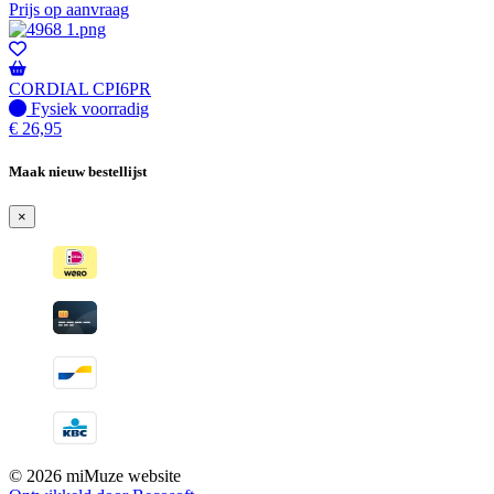
Prijs op aanvraag
CORDIAL CPI6PR
Fysiek voorradig
Fysiek voorradig
€
26,95
Maak nieuw bestellijst
×
© 2026 miMuze website