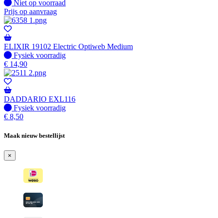
Fysiek voorradig
Niet op voorraad
Prijs op aanvraag
ELIXIR 19102 Electric Optiweb Medium
Fysiek voorradig
Fysiek voorradig
€
14,90
DADDARIO EXL116
Fysiek voorradig
Fysiek voorradig
€
8,50
Maak nieuw bestellijst
×