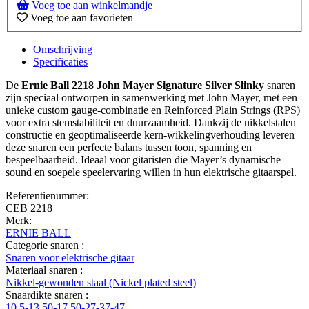
Voeg toe aan winkelmandje
Voeg toe aan favorieten
Omschrijving
Specificaties
De
Ernie Ball 2218 John Mayer Signature Silver Slinky
snaren
zijn speciaal ontworpen in samenwerking met John Mayer, met een
unieke custom gauge-combinatie en Reinforced Plain Strings (RPS)
voor extra stemstabiliteit en duurzaamheid. Dankzij de nikkelstalen
constructie en geoptimaliseerde kern-wikkelingverhouding leveren
deze snaren een perfecte balans tussen toon, spanning en
bespeelbaarheid. Ideaal voor gitaristen die Mayer’s dynamische
sound en soepele speelervaring willen in hun elektrische gitaarspel.
Referentienummer:
CEB 2218
Merk:
ERNIE BALL
Categorie snaren :
Snaren voor elektrische gitaar
Materiaal snaren :
Nikkel-gewonden staal (Nickel plated steel)
Snaardikte snaren :
10,5-13,50-17,50-27-37-47