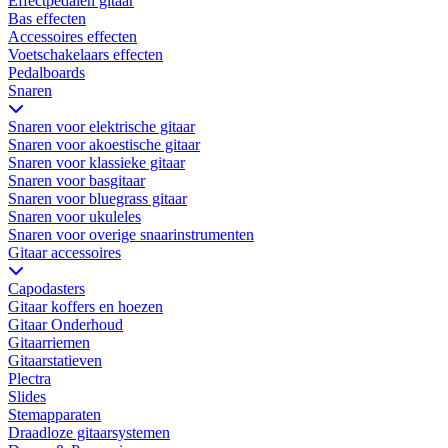
Effectpedalen gitaar
Bas effecten
Accessoires effecten
Voetschakelaars effecten
Pedalboards
Snaren
Snaren voor elektrische gitaar
Snaren voor akoestische gitaar
Snaren voor klassieke gitaar
Snaren voor basgitaar
Snaren voor bluegrass gitaar
Snaren voor ukuleles
Snaren voor overige snaarinstrumenten
Gitaar accessoires
Capodasters
Gitaar koffers en hoezen
Gitaar Onderhoud
Gitaarriemen
Gitaarstatieven
Plectra
Slides
Stemapparaten
Draadloze gitaarsystemen