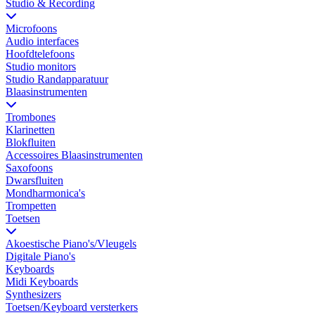
Studio & Recording
Microfoons
Audio interfaces
Hoofdtelefoons
Studio monitors
Studio Randapparatuur
Blaasinstrumenten
Trombones
Klarinetten
Blokfluiten
Accessoires Blaasinstrumenten
Saxofoons
Dwarsfluiten
Mondharmonica's
Trompetten
Toetsen
Akoestische Piano's/Vleugels
Digitale Piano's
Keyboards
Midi Keyboards
Synthesizers
Toetsen/Keyboard versterkers