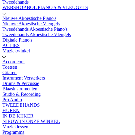
Tweedehands
WEBSHOP BOL PIANO'S & VLEUGELS
Nieuwe Akoestische Piano's
Nieuwe Akoestische Vleugels
Tweedehands Akoestische Piano's
Tweedehands Akoestische Vleugels
Digitale Piano's
ACTIES
Muziekwinkel
Accordeons
Toetsen
Gitaren
Instrument Versterkers
Drums & Percussie
Blaasinstrumenten
Studio & Recording
Pro Audio
TWEEDEHANDS
HUREN
IN DE KIJKER
NIEUW IN ONZE WINKEL
Muzieklessen
Programma