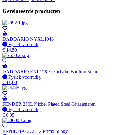
Gerelateerde producten
DADDARIO NYXL1046
Fysiek voorradig
Fysiek voorradig
€
14,50
DADDARIO EXL158 Elektrische Barriton Snaren
Fysiek voorradig
Fysiek voorradig
€
11,90
FENDER 250L Nickel Plated Steel Gitaarsnaren
Fysiek voorradig
Fysiek voorradig
€
6,95
ERNIE BALL 2212 Primo Slinky