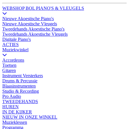
WEBSHOP BOL PIANO'S & VLEUGELS
Nieuwe Akoestische Piano's
Nieuwe Akoestische Vleugels
Tweedehands Akoestische Piano's
Tweedehands Akoestische Vleugels
Digitale Piano's
ACTIES
Muziekwinkel
Accordeons
Toetsen
Gitaren
Instrument Versterkers
Drums & Percussie
Blaasinstrumenten
Studio & Recording
Pro Audio
TWEEDEHANDS
HUREN
IN DE KIJKER
NIEUW IN ONZE WINKEL
Muzieklessen
Programma