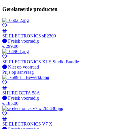
Gerelateerde producten
SE ELECTRONICS sE2300
Fysiek voorradig
Fysiek voorradig
€
299,00
SE ELECTRONICS X1 S Studio Bundle
Fysiek voorradig
Niet op voorraad
Prijs op aanvraag
SHURE BETA 58A
Fysiek voorradig
Fysiek voorradig
€
185,00
SE ELECTRONICS V7 X
Fysiek voorradig