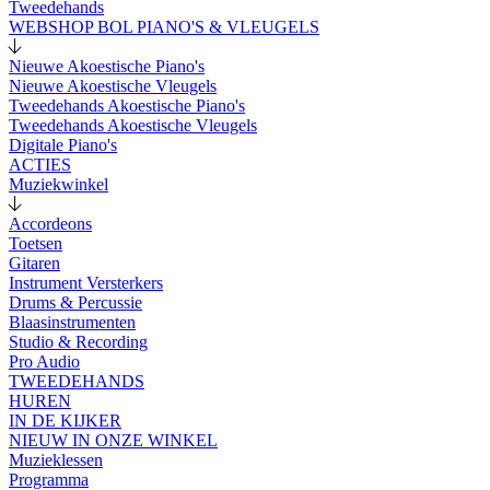
Tweedehands
WEBSHOP BOL PIANO'S & VLEUGELS
Nieuwe Akoestische Piano's
Nieuwe Akoestische Vleugels
Tweedehands Akoestische Piano's
Tweedehands Akoestische Vleugels
Digitale Piano's
ACTIES
Muziekwinkel
Accordeons
Toetsen
Gitaren
Instrument Versterkers
Drums & Percussie
Blaasinstrumenten
Studio & Recording
Pro Audio
TWEEDEHANDS
HUREN
IN DE KIJKER
NIEUW IN ONZE WINKEL
Muzieklessen
Programma