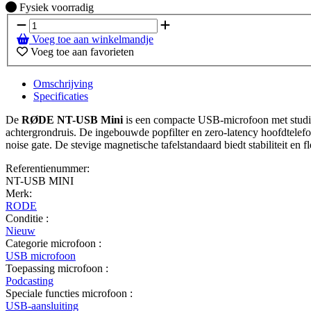
Fysiek voorradig
Fysiek voorradig
Voeg toe aan winkelmandje
Voeg toe aan favorieten
Omschrijving
Specificaties
De
RØDE NT-USB Mini
is een compacte USB-microfoon met studiok
achtergrondruis. De ingebouwde popfilter en zero-latency hoofdtelef
noise gate. De stevige magnetische tafelstandaard biedt stabiliteit en fle
Referentienummer:
NT-USB MINI
Merk:
RODE
Conditie :
Nieuw
Categorie microfoon :
USB microfoon
Toepassing microfoon :
Podcasting
Speciale functies microfoon :
USB-aansluiting