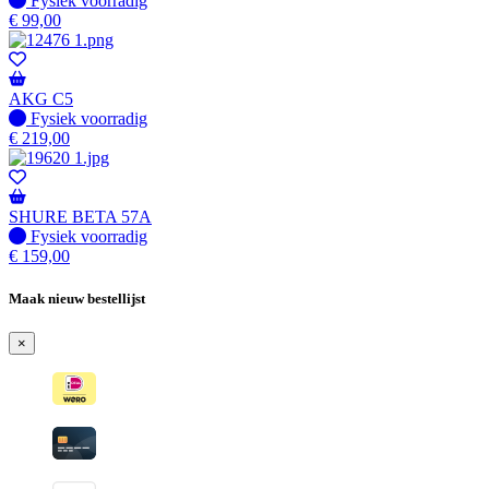
Fysiek voorradig
€
99,00
AKG C5
Fysiek voorradig
Fysiek voorradig
€
219,00
SHURE BETA 57A
Fysiek voorradig
Fysiek voorradig
€
159,00
Maak nieuw bestellijst
×