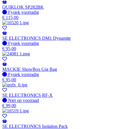
QUIKLOK SP282BK
Fysiek voorradig
Fysiek voorradig
€
115,00
SE ELECTRONICS DM1 Dynamite
Fysiek voorradig
Fysiek voorradig
€
95,00
MACKIE ShowBox Gig Bag
Fysiek voorradig
Fysiek voorradig
€
95,00
SE ELECTRONICS RF-X
Fysiek voorradig
Niet op voorraad
€
99,00
SE ELECTRONICS Isolation Pack