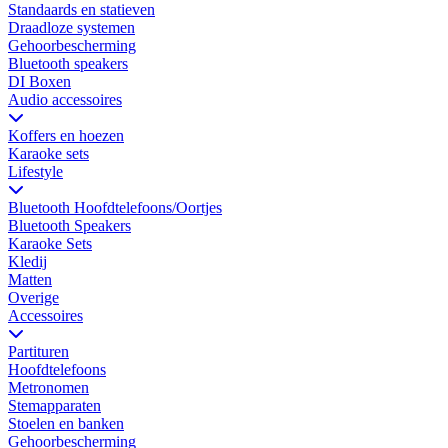
Standaards en statieven
Draadloze systemen
Gehoorbescherming
Bluetooth speakers
DI Boxen
Audio accessoires
Koffers en hoezen
Karaoke sets
Lifestyle
Bluetooth Hoofdtelefoons/Oortjes
Bluetooth Speakers
Karaoke Sets
Kledij
Matten
Overige
Accessoires
Partituren
Hoofdtelefoons
Metronomen
Stemapparaten
Stoelen en banken
Gehoorbescherming