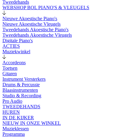
Tweedehands
WEBSHOP BOL PIANO'S & VLEUGELS
Nieuwe Akoestische Piano's
Nieuwe Akoestische Vleugels
Tweedehands Akoestische Piano's
Tweedehands Akoestische Vleugels
Digitale Piano's
ACTIES
Muziekwinkel
Accordeons
Toetsen
Gitaren
Instrument Versterkers
Drums & Percussie
Blaasinstrumenten
Studio & Recording
Pro Audio
TWEEDEHANDS
HUREN
IN DE KIJKER
NIEUW IN ONZE WINKEL
Muzieklessen
Programma