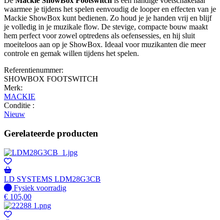
De
Mackie ShowBox Footswitch
is een handige voetschakelaar
waarmee je tijdens het spelen eenvoudig de looper en effecten van je
Mackie ShowBox kunt bedienen. Zo houd je je handen vrij en blijf
je volledig in je muzikale flow. De stevige, compacte bouw maakt
hem perfect voor zowel optredens als oefensessies, en hij sluit
moeiteloos aan op je ShowBox. Ideaal voor muzikanten die meer
controle en gemak willen tijdens het spelen.
Referentienummer:
SHOWBOX FOOTSWITCH
Merk:
MACKIE
Conditie :
Nieuw
Gerelateerde producten
LD SYSTEMS LDM28G3CB
Fysiek voorradig
Fysiek voorradig
€
105,00