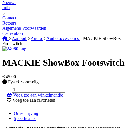
Nieuws
Info
Contact
Retours
Algemene Voorwaarden
Cadeaubon
Aanbod
Audio
Audio accessoires
MACKIE ShowBox
Footswitch
MACKIE ShowBox Footswitch
€
45,00
Fysiek voorradig
Fysiek voorradig
Voeg toe aan winkelmandje
Voeg toe aan favorieten
Omschrijving
Specificaties