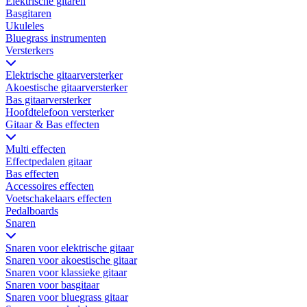
Elektrische gitaren
Basgitaren
Ukuleles
Bluegrass instrumenten
Versterkers
Elektrische gitaarversterker
Akoestische gitaarversterker
Bas gitaarversterker
Hoofdtelefoon versterker
Gitaar & Bas effecten
Multi effecten
Effectpedalen gitaar
Bas effecten
Accessoires effecten
Voetschakelaars effecten
Pedalboards
Snaren
Snaren voor elektrische gitaar
Snaren voor akoestische gitaar
Snaren voor klassieke gitaar
Snaren voor basgitaar
Snaren voor bluegrass gitaar