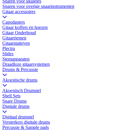
Snaren voor ukuleles
Snaren voor overige snaarinstrumenten
Gitaar accessoires
Capodasters
Gitaar koffers en hoezen
Gitaar Onderhoud
Gitaarriemen
Gitaarstatieven
Plectra
Slides
Stemapparaten
Draadloze gitaarsystemen
Drums & Percussie
Akoestische drums
Akoestisch Drumstel
Shell Sets
Snare Drums
Digitale drums
Digitaal drumstel
Versterkers digitale drums
Percussie & Sample pads