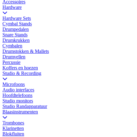
Accessoires
Hardware
Hardware Sets
Cymbal Stands
Drumpedalen
Snare Stands
Drumkrukken
Cymbalen
Drumstokken & Mallets
Drumvellen
Percussie
Koffers en hoezen
Studio & Recording
Microfoons
Audio interfaces
Hoofdtelefoons
Studio monitors
Studio Randapparatuur
Blaasinstrumenten
Trombones
Klarinetten
Blokfluiten