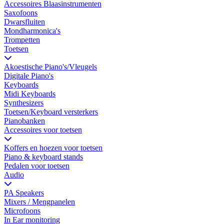
Accessoires Blaasinstrumenten
Saxofoons
Dwarsfluiten
Mondharmonica's
Trompetten
Toetsen
Akoestische Piano's/Vleugels
Digitale Piano's
Keyboards
Midi Keyboards
Synthesizers
Toetsen/Keyboard versterkers
Pianobanken
Accessoires voor toetsen
Koffers en hoezen voor toetsen
Piano & keyboard stands
Pedalen voor toetsen
Audio
PA Speakers
Mixers / Mengpanelen
Microfoons
In Ear monitoring